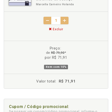
Marcella Carneiro Holanda
Excluir
Preço:
de
R$ 79,90
*
por R$ 71,91
item com
10%
Valor total:
R$ 71,91
Cupom / Código promocional:
Se possuir um cupom/código promocional, informe-o