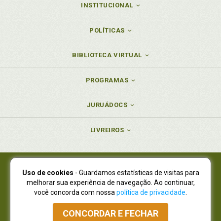
INSTITUCIONAL
POLÍTICAS
BIBLIOTECA VIRTUAL
PROGRAMAS
JURUÁDOCS
LIVREIROS
Uso de cookies
- Guardamos estatísticas de visitas para
Juruá Editora Ltda., CNPJ 77.535.508/0001-19
melhorar sua experiência de navegação. Ao continuar,
Juruá Informática Ltda., CNPJ 01.701.561/0001-80
você concorda com nossa
política de privacidade
.
NOVO ENDEREÇO:
R. Flávio Dallegrave, 7665, São Lourenço |
Curitiba - Paraná - CEP 82210-310
CONCORDAR E FECHAR
Atendimento: (41) 4009-3900
|
Vendas Atacado: (41) 4009-3939
|