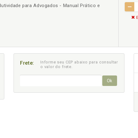
dutividade para Advogados - Manual Prático e
E
Informe seu CEP abaixo para consultar
Frete:
o valor do frete.
Ok