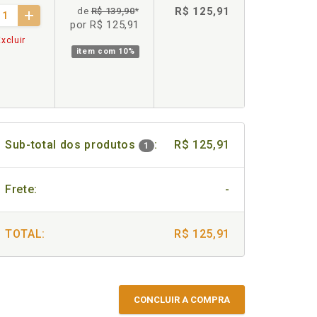
R$ 125,91
de
R$ 139,90
*
por R$ 125,91
xcluir
item com
10%
Sub-total dos produtos
:
R$ 125,91
1
Frete:
-
TOTAL:
R$ 125,91
CONCLUIR A COMPRA