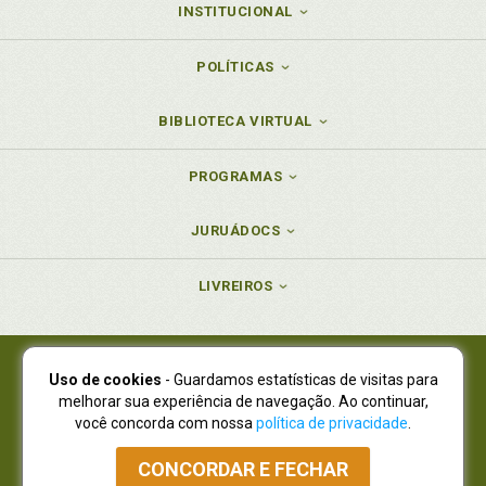
INSTITUCIONAL
POLÍTICAS
BIBLIOTECA VIRTUAL
PROGRAMAS
JURUÁDOCS
LIVREIROS
Uso de cookies
- Guardamos estatísticas de visitas para
Juruá Editora Ltda., CNPJ 77.535.508/0001-19
melhorar sua experiência de navegação. Ao continuar,
Juruá Informática Ltda., CNPJ 01.701.561/0001-80
você concorda com nossa
política de privacidade
.
NOVO ENDEREÇO:
R. Flávio Dallegrave, 7665, São Lourenço |
Curitiba - Paraná - CEP 82210-310
CONCORDAR E FECHAR
Atendimento: (41) 4009-3900
|
Vendas Atacado: (41) 4009-3939
|