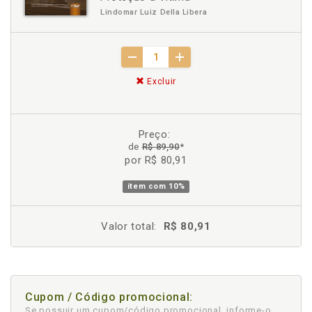
Lindomar Luiz Della Libera
Excluir
Preço:
de
R$ 89,90
*
por R$ 80,91
item com
10%
Valor total:
R$ 80,91
Cupom / Código promocional:
Se possuir um cupom/código promocional, informe-o