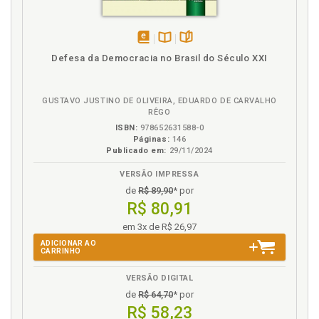
disponível
Disponível
páginas
Defesa da Democracia no Brasil do Século XXI
em
na
eBook
B.V.
GUSTAVO JUSTINO DE OLIVEIRA, EDUARDO DE CARVALHO
RÊGO
ISBN:
978652631588-0
Páginas:
146
Publicado em:
29/11/2024
VERSÃO IMPRESSA
de
R$ 89,90
* por
R$ 80,91
em 3x de R$ 26,97
ADICIONAR AO
CARRINHO
VERSÃO DIGITAL
de
R$ 64,70
* por
R$ 58,23