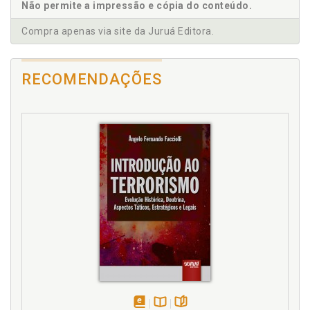
Não permite a impressão e cópia do conteúdo.
Introdução, p. 17
Compra apenas via site da Juruá Editora.
L
Legislação brasileira: as vítimas comuns e as vítimas
RECOMENDAÇÕES
do contexto de violência doméstica e familiar contra
a mulher, p. 96
Legislação brasileira: considerações acerca do
sistema de persecução criminal atual, p. 79
Legislação criminal brasileira. Histórico da vítima, p.
48
Legítima defesa da honra. Atuação judicial: a
proteção da vítima por meio de precedente, a
impossibilidade de sustentação da tese da legítima
defesa da honra no Tribunal do Júri, p. 137
Lista de abreviaturas e siglas, p. 15
M
Mecanismos de proteção. Sistema penal e os
diversos mecanismos de proteção, p. 69