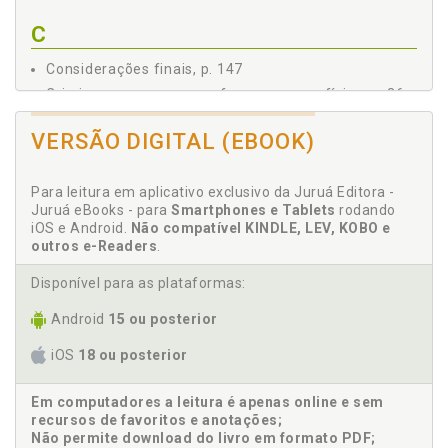
C
Considerações finais, p. 147
Criminoso, agressor ou ofensor pessoa física, p. 36
D
VERSÃO DIGITAL (EBOOK)
Danos sofridos pela vítima: social, físico, psicológico
Para leitura em aplicativo exclusivo da Juruá Editora -
e patrimonial, p. 54
Juruá eBooks - para
Smartphones e Tablets
rodando
iOS e Android.
Não compatível KINDLE, LEV, KOBO e
H
outros e-Readers
.
Histórico da vítima na legislação criminal brasileira,
Disponível para as plataformas:
p. 48
Android
15 ou posterior
Homofobia. Atuação judicial: a punição de condutas
atentatórias às vítimas por meio de precedentes, a
iOS
18 ou posterior
questão da equiparação da homofobia e transfobia
a racismo, p. 122
Em computadores a leitura é apenas online e sem
recursos de favoritos e anotações;
I
Não permite download do livro em formato PDF;