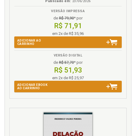
Publicado em:
23/06/2026
R
VERSÃO IMPRESSA
Racismo. Atuação judicial: a punição de condutas
de
R$ 79,90
* por
atentatórias às vítimas por meio de precedentes, a
R$ 71,91
questão da equiparação da homofobia e transfobia
a racismo, p. 122
em 2x de R$ 35,96
Racismo. Vítimas do racismo, os precedentes
ADICIONAR AO
CARRINHO
judiciais e os tipos penais aparentemente
ineficazes, p. 110
VERSÃO DIGITAL
Referências, p. 155
de
R$ 57,70
* por
R$ 51,93
S
em 2x de R$ 25,97
Sigla. Lista de abreviaturas e siglas, p. 15
ADICIONAR EBOOK
AO CARRINHO
Sistema penal e os diversos mecanismos de
proteção, p. 69
STF. Vítima no sistema judicial. Os precedentes
jurisprudenciais do Supremo Tribunal Federal, p. 109
T