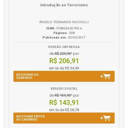
disponível
Disponível
páginas
Ministério Público. Proteção da vítima prevista nas
Introdução ao Terrorismo
em
na
normas internacionais e nas iniciativas institucionais
eBook
B.V.
do Ministério Público e do Poder Judiciário, p. 70
ÂNGELO FERNANDO FACCIOLLI
N
ISBN:
978853626790-6
Páginas:
508
Publicado em:
02/05/2017
Normas internacionais. Proteção da vítima prevista
nas normas internacionais e nas iniciativas
VERSÃO IMPRESSA
institucionais do Ministério Público e do Poder
de
R$ 229,90
* por
Judiciário, p. 70
R$ 206,91
em 6x de R$ 34,49
O
ADICIONAR AO
CARRINHO
Ofendido. Vítima ou ofendido pessoa física, p. 28
Ofensor. Criminoso, agressor ou ofensor pessoa
VERSÃO DIGITAL
física, p. 36
de
R$ 159,90
* por
Ofensor. Vítima e o ofensor: aspectos históricos e
R$ 143,91
sociais, p. 27
em 5x de R$ 28,78
ADICIONAR EBOOK
P
AO CARRINHO