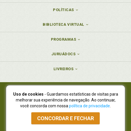
POLÍTICAS
BIBLIOTECA VIRTUAL
PROGRAMAS
JURUÁDOCS
LIVREIROS
Uso de cookies
- Guardamos estatísticas de visitas para
Juruá Editora Ltda., CNPJ 77.535.508/0001-19
melhorar sua experiência de navegação. Ao continuar,
Juruá Informática Ltda., CNPJ 01.701.561/0001-80
você concorda com nossa
política de privacidade
.
NOVO ENDEREÇO:
R. Flávio Dallegrave, 7665, São Lourenço |
Curitiba - Paraná - CEP 82210-310
CONCORDAR E FECHAR
Atendimento: (41) 4009-3900
|
Vendas Atacado: (41) 4009-3939
|
Atendimento via Whatsapp