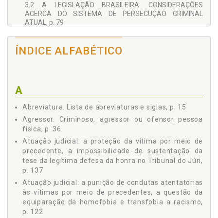
3.2 A LEGISLAÇÃO BRASILEIRA: CONSIDERAÇÕES
ACERCA DO SISTEMA DE PERSECUÇÃO CRIMINAL
ATUAL, p. 79
3.3 A LEGISLAÇÃO BRASILEIRA: AS VÍTIMAS COMUNS E
AS VÍTIMAS DO CONTEXTO DE VIOLÊNCIA DOMÉSTICA E
ÍNDICE ALFABÉTICO
FAMILIAR CONTRA A MULHER, p. 96
4 A VÍTIMA NO SISTEMA JUDICIAL - OS PRECEDENTES
JURISPRUDENCIAIS DO SUPREMO TRIBUNAL FEDERAL, p.
109
A
4.1 AS VÍTIMAS DO RACISMO, OS PRECEDENTES
JUDICIAIS E OS TIPOS PENAIS APARENTEMENTE
Abreviatura. Lista de abreviaturas e siglas, p. 15
INEFICAZES, p. 110
Agressor. Criminoso, agressor ou ofensor pessoa
4.2 A ATUAÇÃO JUDICIAL: A PUNIÇÃO DE CONDUTAS
ATENTATÓRIAS ÀS VÍTIMAS POR MEIO DE
física, p. 36
PRECEDENTES, A QUESTÃO DA EQUIPARAÇÃO DA
Atuação judicial: a proteção da vítima por meio de
HOMOFOBIA E TRANSFOBIA A RACISMO, p. 122
precedente, a impossibilidade de sustentação da
4.3 A ATUAÇÃO JUDICIAL: A PROTEÇÃO DA VÍTIMA POR
tese da legítima defesa da honra no Tribunal do Júri,
MEIO DE PRECEDENTE, A IMPOSSIBILIDADE DE
p. 137
SUSTENTAÇÃO DA TESE DA LEGÍTIMA DEFESA DA
Atuação judicial: a punição de condutas atentatórias
HONRA NO TRIBUNAL DO JÚRI, p. 137
às vítimas por meio de precedentes, a questão da
5 CONSIDERAÇÕES FINAIS, p. 147
equiparação da homofobia e transfobia a racismo,
REFERÊNCIAS, p. 155
p. 122