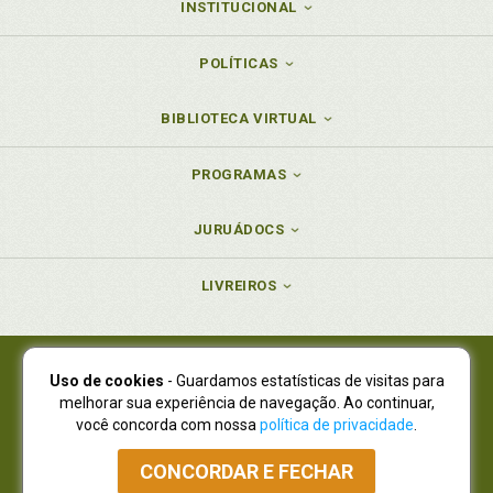
INSTITUCIONAL
POLÍTICAS
BIBLIOTECA VIRTUAL
PROGRAMAS
JURUÁDOCS
LIVREIROS
Uso de cookies
- Guardamos estatísticas de visitas para
Juruá Editora Ltda., CNPJ 77.535.508/0001-19
melhorar sua experiência de navegação. Ao continuar,
Juruá Informática Ltda., CNPJ 01.701.561/0001-80
você concorda com nossa
política de privacidade
.
NOVO ENDEREÇO:
R. Flávio Dallegrave, 7665, São Lourenço |
Curitiba - Paraná - CEP 82210-310
CONCORDAR E FECHAR
Atendimento: (41) 4009-3900
|
Vendas Atacado: (41) 4009-3939
|