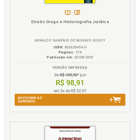
Direito. Pesquisa no Direito, p. 71
Direito. Verdade e humildade no Direito, p. 41
Disponível
páginas
Doutrina. Os grandes doutrinadores, os juristas, p. 52
Direito Grego e Historiografia Jurídica
na
B.V.
E
ARNALDO SAMPAIO DE MORAES GODOY
Ensino. Método do ensino do Direito, p. 55
ISBN:
853620454-0
Páginas:
274
Ensino. Método do ensino e da aprendizagem do
Publicado em:
05/08/2003
Direito. Quarto aspecto: o Direito sendo ensinado, p.
55
VERSÃO IMPRESSA
de
R$ 109,90
* por
F
R$ 98,91
em 3x de R$ 32,97
Fatos. Direito e os fatos, p. 69
ADICIONAR AO
CARRINHO
I
Introdução, p. 13
J