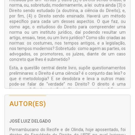
norma, ou, sobretudo, modernamente, a lei: outra ainda (3) o
Direito sendo estudado (a doutrina, a ciência do Direito); e,
por fim, (4) o Direito sendo ensinado. Haverá um método
específico para cada um desses aspectos. O que faz, ou
como age, o estudioso do Direito para compreender uma
norma ou um instituto jurídico, daí podendo resultar um
artigo, ensaio, tese, ou um livro jurídico? Como são criadas as
normas: os costumes, nos tempos antigos, e a legislação,
nos tempos modernos? Sobretudo: como agem as partes, os
advogados, os promotores, os juízes, diante de um caso
concreto que lhes é submetido?
Esta, a questão central deste livro, supõe questionamentos
preliminares: o Direito é uma ciência? é o conjunto das leis? o
que é metodologia? E se desdobra e leva a outros mais:
pode-se falar de “verdade” no Direito? O direito é uma
linguagem? Qual a relação do Direito com os fatos? Em que
sentido pode-se falar de “pesquisa” no Direito? Como é a
produção jurídica? Tem cabimento falar de “operadores do
AUTOR(ES)
Direito”? O que é verdadeiramente um jurista?
JOSÉ LUIZ DELGADO
Pernambucano do Recife e de Olinda, hoje aposentado, foi