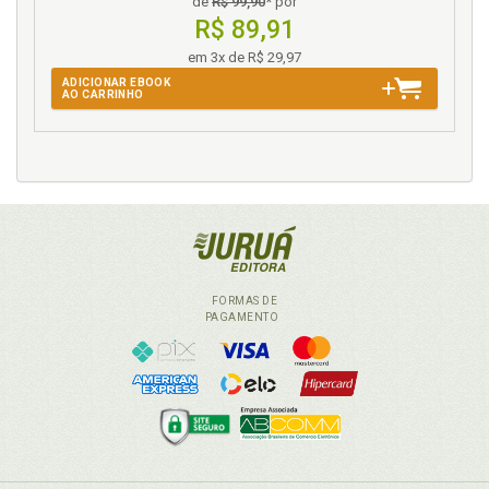
de
R$ 99,90
* por
64
R$ 89,91
Verdade no Direito sendo criado, p. 63
em 3x de R$ 29,97
Verdade no Direito sendo estudado, p. 62
ADICIONAR EBOOK
AO CARRINHO
Verdade, portanto, sim, no Direito, p. 65
Verdade. Ciência e verdade no Direito, p. 59
FORMAS DE
PAGAMENTO