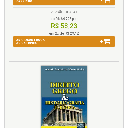
CARRINHO
Direito. É o Direito o conjunto das leis?, p. 23
Direito. Método da ciência do Direito. Terceiro
VERSÃO DIGITAL
aspecto: a doutrina. O estudo do Direito, a ciência do
de
R$ 64,70
* por
Direito. O Direito sendo estudado, p. 49
R$ 58,23
Direito. Método da criação do Direito. Primeiro
em 2x de R$ 29,12
aspecto: a criação da norma. O Direito sendo criado,
ADICIONAR EBOOK
p. 43
AO CARRINHO
Direito. Método do Direito e metodologia, p. 27
Direito. Método do ensino do Direito, p. 55
Direito. Método do ensino e da aprendizagem do
Direito. Quarto aspecto: o Direito sendo ensinado, p.
55
Direito. Método do estudo, ou da aprendizagem, do
Direito, p. 57
Direito. O mau homem do Direito, p. 40
Direito. O método do Direito em ação. Segundo
aspecto: o Direito como substancialmente é. A
aplicação do Direito. O Direito em funcionamento. O
Direito sendo efetivado. O Direito real, p. 35
Direito. O que o Direito é? É uma ciência?, p. 15