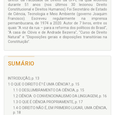
diretor da Faculdade de Direito da UFPE na qual lecionou
durante 51 anos (nos últimos 30 lecionou Direito
Constitucional e Direitos Humanos). Foi Secretário de Estado
de Ciência, Tecnologia e Meio Ambiente (governo Joaquim
Francisco). Escreveu regularmente na imprensa
pernambucana, de 1974 a 2020. Autor de 7 livros, entre os
quais "A voz da rua – para a reforma dos políticos do Brasil",
"A casa de Clóvis e de Andrade Bezerra", "Curso de Direito
Natural" e "Disposições gerais e disposições transitórias na
Constituição".
SUMÁRIO
INTRODUÇÃO, p. 13
1 O QUE O DIREITO É? É UMA CIÊNCIA?, p. 15
1.1 O DESLUMBRAMENTO DA CIÊNCIA, p. 15
1.2 CIÊNCIA: O CONVENCIONALISMO DA LINGUAGEM, p. 16
1.3 O QUE É CIÊNCIA PROPRIAMENTE, p. 17
1.4 O DIREITO NÃO É, EM PRIMEIRO LUGAR, UMA CIÊNCIA,
p. 18