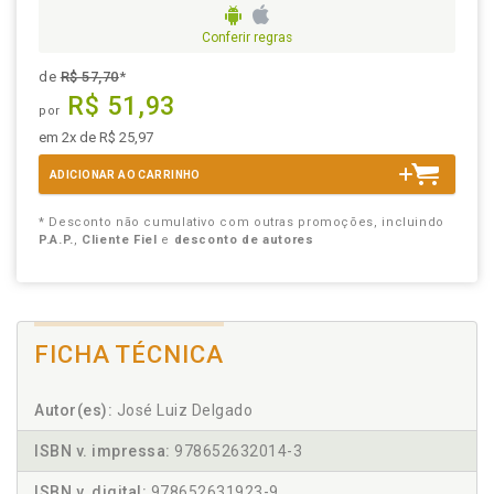
Conferir regras
de
R$ 57,70
*
R$ 51,93
por
em 2x de R$ 25,97
ADICIONAR AO CARRINHO
* Desconto não cumulativo com outras promoções, incluindo
P.A.P.
,
Cliente Fiel
e
desconto de autores
FICHA TÉCNICA
Autor(es):
José Luiz Delgado
ISBN v. impressa:
978652632014-3
ISBN v. digital:
978652631923-9