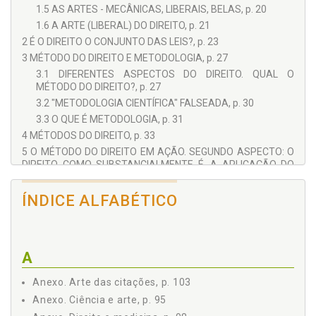
1.5 AS ARTES - MECÂNICAS, LIBERAIS, BELAS, p. 20
1.6 A ARTE (LIBERAL) DO DIREITO, p. 21
2 É O DIREITO O CONJUNTO DAS LEIS?, p. 23
3 MÉTODO DO DIREITO E METODOLOGIA, p. 27
3.1 DIFERENTES ASPECTOS DO DIREITO. QUAL O
MÉTODO DO DIREITO?, p. 27
3.2 "METODOLOGIA CIENTÍFICA" FALSEADA, p. 30
3.3 O QUE É METODOLOGIA, p. 31
4 MÉTODOS DO DIREITO, p. 33
5 O MÉTODO DO DIREITO EM AÇÃO. SEGUNDO ASPECTO: O
DIREITO COMO SUBSTANCIALMENTE É. A APLICAÇÃO DO
DIREITO. O DIREITO EM FUNCIONAMENTO. O DIREITO SENDO
EFETIVADO. O DIREITO REAL, p. 35
ÍNDICE ALFABÉTICO
a) Direito antigo e Direito moderno, p. 36
b) A compreensão tópica do fato concreto, p. 36
c) Ciência e consciência, p. 39
A
d) O mau homem do Direito, p. 40
e) Verdade e humildade no Direito, p. 41
Anexo. Arte das citações, p. 103
6 O MÉTODO DA CRIAÇÃO DO DIREITO. PRIMEIRO ASPECTO:
A CRIAÇÃO DA NORMA. O DIREITO SENDO CRIADO, p. 43
Anexo. Ciência e arte, p. 95