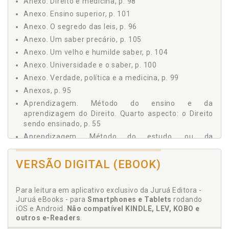
a) Criação das normas no Direito antigo, p. 43
Anexo. Direito e medicina, p. 98
b) No Direito moderno: a criação dos dois tipos de
Anexo. Ensino superior, p. 101
normas, p. 44
Anexo. O segredo das leis, p. 96
7 O MÉTODO DA CIÊNCIA DO DIREITO. TERCEIRO ASPECTO:
Anexo. Um saber precário, p. 105
A DOUTRINA. O ESTUDO DO DIREITO, A CIÊNCIA DO DIREITO.
O DIREITO SENDO ESTUDADO, p. 49
Anexo. Um velho e humilde saber, p. 104
a) A ciência do Direito - falsos métodos, p. 49
Anexo. Universidade e o saber, p. 100
b) Compreensão, p. 51
Anexo. Verdade, política e a medicina, p. 99
c) Os grandes doutrinadores, os juristas, p. 52
Anexos, p. 95
8 O MÉTODO DO ENSINO E DA APRENDIZAGEM DO DIREITO.
Aprendizagem. Método do ensino e da
QUARTO ASPECTO: O DIREITO SENDO ENSINADO, p. 55
aprendizagem do Direito. Quarto aspecto: o Direito
8.1 MÉTODO DO ENSINO DO DIREITO, p. 55
sendo ensinado, p. 55
8.2 MÉTODO DO ESTUDO, OU DA APRENDIZAGEM, DO
Aprendizagem. Método do estudo, ou da
DIREITO, p. 57
aprendizagem, do Direito, p. 57
9 CIÊNCIA E VERDADE NO DIREITO, p. 59
Arte (liberal) do Direito, p. 21
VERSÃO DIGITAL (EBOOK)
9.1 CIÊNCIAS NO DIREITO, p. 59
Arte e verdade, p. 60
9.2 DIREITO E VERDADE. A VERDADE NO DIREITO, p. 60
Artes - mecânicas, liberais, belas, p. 20
a) Arte e verdade, p. 60
Para leitura em aplicativo exclusivo da Juruá Editora -
b) Direito e verdade, p. 61
Juruá eBooks - para
Smartphones e Tablets
rodando
C
iOS e Android.
Não compatível KINDLE, LEV, KOBO e
c) Verdade no Direito sendo estudado, p. 62
outros e-Readers
.
d) Verdade no Direito sendo criado, p. 63
Ciência do Direito - falsos métodos, p. 49