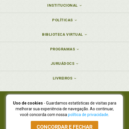
INSTITUCIONAL
POLÍTICAS
BIBLIOTECA VIRTUAL
PROGRAMAS
JURUÁDOCS
LIVREIROS
Uso de cookies
- Guardamos estatísticas de visitas para
Juruá Editora Ltda., CNPJ 77.535.508/0001-19
melhorar sua experiência de navegação. Ao continuar,
Juruá Informática Ltda., CNPJ 01.701.561/0001-80
você concorda com nossa
política de privacidade
.
NOVO ENDEREÇO:
R. Flávio Dallegrave, 7665, São Lourenço |
Curitiba - Paraná - CEP 82210-310
CONCORDAR E FECHAR
Atendimento: (41) 4009-3900
|
Vendas Atacado: (41) 4009-3939
|