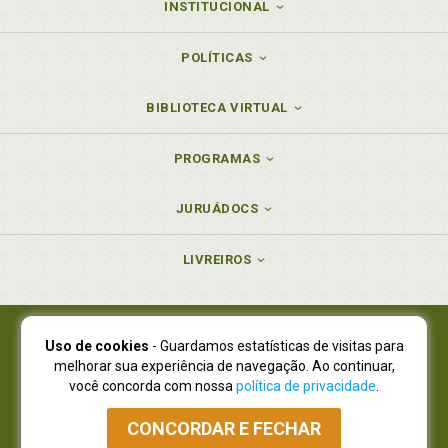
INSTITUCIONAL
POLÍTICAS
BIBLIOTECA VIRTUAL
PROGRAMAS
JURUÁDOCS
LIVREIROS
Uso de cookies
- Guardamos estatísticas de visitas para
Juruá Editora Ltda., CNPJ 77.535.508/0001-19
melhorar sua experiência de navegação. Ao continuar,
Juruá Informática Ltda., CNPJ 01.701.561/0001-80
você concorda com nossa
política de privacidade
.
NOVO ENDEREÇO:
R. Flávio Dallegrave, 7665, São Lourenço |
Curitiba - Paraná - CEP 82210-310
CONCORDAR E FECHAR
Atendimento: (41) 4009-3900
|
Vendas Atacado: (41) 4009-3939
|