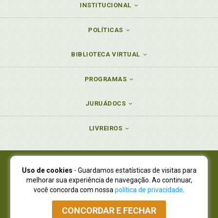
INSTITUCIONAL
POLÍTICAS
BIBLIOTECA VIRTUAL
PROGRAMAS
JURUÁDOCS
LIVREIROS
Uso de cookies
- Guardamos estatísticas de visitas para
Juruá Editora Ltda., CNPJ 77.535.508/0001-19
melhorar sua experiência de navegação. Ao continuar,
Juruá Informática Ltda., CNPJ 01.701.561/0001-80
você concorda com nossa
política de privacidade
.
NOVO ENDEREÇO:
R. Flávio Dallegrave, 7665, São Lourenço |
Curitiba - Paraná - CEP 82210-310
CONCORDAR E FECHAR
Atendimento: (41) 4009-3900
|
Vendas Atacado: (41) 4009-3939
|