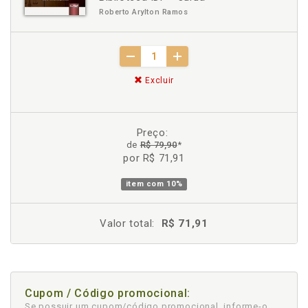
Roberto Arylton Ramos
Excluir
Preço:
de
R$ 79,90
*
por R$ 71,91
item com
10%
Valor total:
R$ 71,91
Cupom / Código promocional:
Se possuir um cupom/código promocional, informe-o