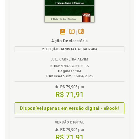
R
Referências, p. 133
S
em
Disponível
páginas
Segurança jurídica, p. 33
Ação Declaratória
eBook
na
Súmula. Decisão judicial, jurisprudência e súmula, p.
2ª EDIÇÃO - REVISTA E ATUALIZADA
B.V.
66
J. E. CARREIRA ALVIM
W
ISBN:
978652631880-5
Páginas:
204
Publicado em:
16/04/2026
Writ of certiorari, p. 57
Writ of error, p. 51
de
R$ 79,90
* por
R$ 71,91
Disponível apenas em versão digital - eBook!
VERSÃO DIGITAL
de
R$ 79,90
* por
R$ 71,91