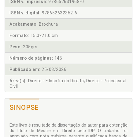
ISBN v. impressa:
978652631968-0
ISBN v. digital:
978652632352-6
Acabamento:
Brochura
Formato:
15,0x21,0 cm
Peso:
205grs.
Número de páginas:
146
Publicado em:
25/03/2026
Área(s):
Direito - Filosofia do Direito; Direito - Processual
Civil
SINOPSE
Este livro é resultado da dissertação do autor para obtenção
do título de Mestre em Direito pelo IDP. O trabalho foi
aprovado com nota máxima perante qualificada banca de