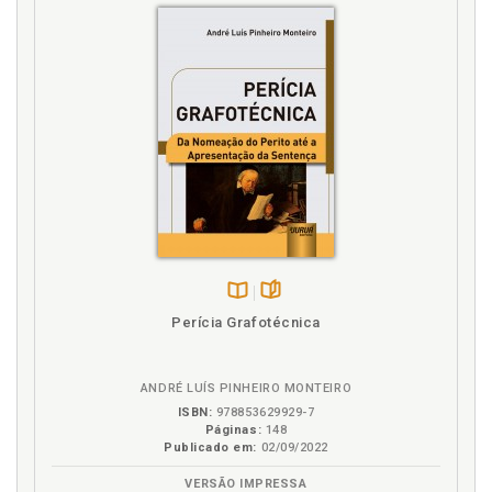
Disponível
páginas
Perícia Grafotécnica
na
B.V.
ANDRÉ LUÍS PINHEIRO MONTEIRO
ISBN:
978853629929-7
Páginas:
148
Publicado em:
02/09/2022
VERSÃO IMPRESSA