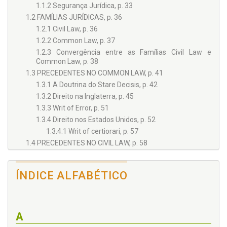
1.1.2 Segurança Jurídica, p. 33
1.2 FAMÍLIAS JURÍDICAS, p. 36
1.2.1 Civil Law, p. 36
1.2.2 Common Law, p. 37
1.2.3 Convergência entre as Famílias Civil Law e
Common Law, p. 38
1.3 PRECEDENTES NO COMMON LAW, p. 41
1.3.1 A Doutrina do Stare Decisis, p. 42
1.3.2 Direito na Inglaterra, p. 45
1.3.3 Writ of Error, p. 51
1.3.4 Direito nos Estados Unidos, p. 52
1.3.4.1 Writ of certiorari, p. 57
1.4 PRECEDENTES NO CIVIL LAW, p. 58
1.4.1 Direito em Portugal, p. 59
1.4.1.1 Assentos, p. 61
ÍNDICE ALFABÉTICO
2 PRECEDENTE JUDICIAL - ONDE ESTAMOS, p. 65
2.1 PRECEDENTE JUDICIAL, p. 65
2.1.1 Decisão Judicial, Jurisprudência e Súmula, p. 66
2.1.2 Precedente Judicial como Fonte do Direito, p. 70
A
2.1.3 Conceito de Precedente Judicial, p. 75