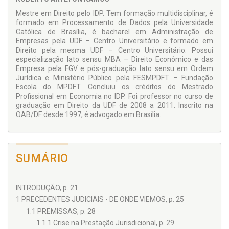
posicionar a respeito de polêmicas decorrentes da adoção
desse modelo no direito brasileiro.” (do Prefácio, Prof. Luiz
Mestre em Direito pelo IDP. Tem formação multidisciplinar, é
Wambier).
formado em Processamento de Dados pela Universidade
Católica de Brasília, é bacharel em Administração de
Empresas pela UDF – Centro Universitário e formado em
Direito pela mesma UDF – Centro Universitário. Possui
especialização lato sensu MBA – Direito Econômico e das
Empresa pela FGV e pós-graduação lato sensu em Ordem
Jurídica e Ministério Público pela FESMPDFT – Fundação
Escola do MPDFT. Concluiu os créditos do Mestrado
Profissional em Economia no IDP. Foi professor no curso de
graduação em Direito da UDF de 2008 a 2011. Inscrito na
OAB/DF desde 1997, é advogado em Brasília.
SUMÁRIO
INTRODUÇÃO, p. 21
1 PRECEDENTES JUDICIAIS - DE ONDE VIEMOS, p. 25
1.1 PREMISSAS, p. 28
1.1.1 Crise na Prestação Jurisdicional, p. 29