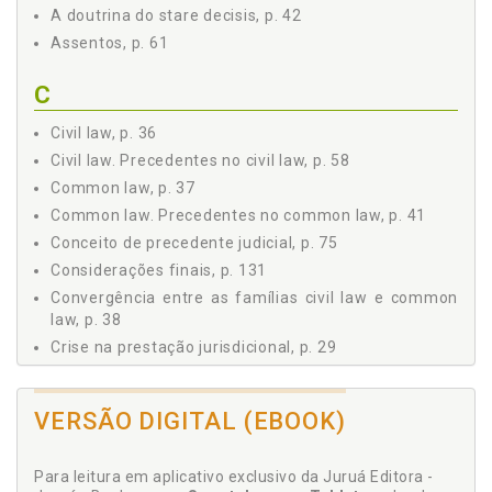
A doutrina do stare decisis, p. 42
2.1.4 Pressupostos, p. 80
Assentos, p. 61
2.1.5 Características, p. 80
2.1.6 Elementos Essenciais: Ratio Decidendi e Obiter
C
Dictum, p. 82
2.1.7 Mecanismos de Aplicação, Rejeição, Distinção e
Civil law, p. 36
Superação, p. 85
Civil law. Precedentes no civil law, p. 58
2.2 PRECEDENTES NO PROCESSO CIVIL BRASILEIRO, p. 88
2.2.1 Das Ordenações do Reino ao CPC/2015, p. 89
Common law, p. 37
2.2.2 Sistemática do CPC/2015, p. 95
Common law. Precedentes no common law, p. 41
2.2.2.1 Artigo 926, p. 95
Conceito de precedente judicial, p. 75
2.2.2.2 Artigo 927, p. 98
Considerações finais, p. 131
3 PRECEDENTE JUDICIAL - DESAFIOS, p. 103
Convergência entre as famílias civil law e common
3.1 PRECEDENTES JUDICIAIS - POSIÇÕES DOUTRINÁRIAS,
law, p. 38
p. 103
Crise na prestação jurisdicional, p. 29
3.1.1 Críticos do Sistema de Precedentes, p. 104
3.1.2 Defensores do Sistema de Precedentes, p. 116
D
3.2 PRECEDENTES JUDICIAIS VINCULANTES - REFLEXÕES,
VERSÃO DIGITAL (EBOOK)
p. 128
Decisão judicial, jurisprudência e súmula, p. 66
CONSIDERAÇÕES FINAIS, p. 131
Direito em Portugal, p. 59
Para leitura em aplicativo exclusivo da Juruá Editora -
REFERÊNCIAS, p. 133