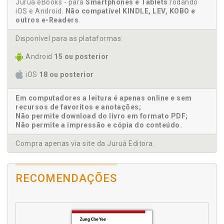
Direito na Inglaterra, p. 45
Juruá eBooks - para
Smartphones e Tablets
rodando
iOS e Android.
Não compatível KINDLE, LEV, KOBO e
Direito nos Estados Unidos, p. 52
outros e-Readers
.
E
Disponível para as plataformas:
Estados Unidos. Direito nos Estados Unidos, p. 52
Android
15 ou posterior
iOS
18 ou posterior
F
Famílias jurídicas, p. 36
Em computadores a leitura é apenas online e sem
recursos de favoritos e anotações;
Fonte do direito. Precedente judicial como fonte do
Não permite download do livro em formato PDF;
direito, p. 70
Não permite a impressão e cópia do conteúdo.
I
Compra apenas via site da Juruá Editora.
Inglaterra. Direito na Inglaterra, p. 45
Introdução, p. 21
RECOMENDAÇÕES
J
Jurisprudência. Decisão judicial, jurisprudência e
súmula, p. 66