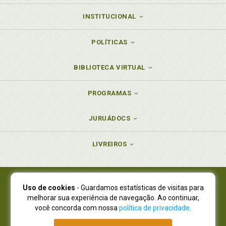
INSTITUCIONAL
POLÍTICAS
BIBLIOTECA VIRTUAL
PROGRAMAS
JURUÁDOCS
LIVREIROS
Uso de cookies
- Guardamos estatísticas de visitas para
Juruá Editora Ltda., CNPJ 77.535.508/0001-19
melhorar sua experiência de navegação. Ao continuar,
Juruá Informática Ltda., CNPJ 01.701.561/0001-80
você concorda com nossa
política de privacidade
.
NOVO ENDEREÇO:
R. Flávio Dallegrave, 7665, São Lourenço |
Curitiba - Paraná - CEP 82210-310