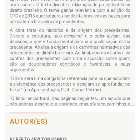
professores. O texto discute a utilização de precedentes no
direito brasileiro. O tema ganha relevância com a edição do
CPC de 2015 que instaurou no direito brasileiro as bases para
um sistema brasileiro de precedentes.
A obra trata do histórico e da origem dos precedentes.
Discute a estrutura,
ratio decidendi
e o
obter dictum
, das
decisões, o que é fundamental para sua qualificação como
precedente. Analisa a origem e os caminhos normativos dos
procedentes no direito brasileiro. Ao final, aborda os prós e os
contras dos precedentes com uma discussão sobre quem
são os doutrinadores contrários e favoráveis, e seus
argumentos.
“O livro será uma obrigatória referência para os que estudam
a sistemática dos precedentes e desejam se aprofundar no
tema.” (da Apresentação, Prof. Osmar Paixão).
“O leitor encontrará, nas páginas seguintes, um estudo que
não apenas descreve a realidade, mas oferece caminhos e
provocações fundamentais para repensar o processo civil
brasileiro.” (do Prólogo, Prof. André Macedo).
AUTOR(ES)
“Amparado em ampla pesquisa doutrinária, o autor analisa a
origem e os caminhos normativos dos procedentes
vinculantes no direito brasileiro, sem se furtar a refletir e se
ROBERTO ARYLTON RAMOS