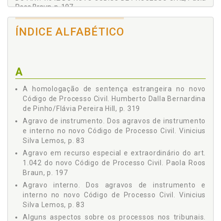
Roos Braun, p. 197
Guilherme Puchalski Teixeira
IX AMPLIAÇÃO DO CABIMENTO DE EMBARGOS DE
Humberto Dalla Bernardina de Pinho
DIVERGÊNCIA EM RECURSO ESPECIAL NO REGIME DO NOVO
ÍNDICE ALFABÉTICO
CPC, Eduardo Arruda Alvim, Daniel Willian Granado, p. 205
Paola Roos Braun
X RECLAMAÇÃO NO NOVO CÓDIGO DE PROCESSO CIVIL,
Rennan Faria Krüger Thamay
Rennan Faria Krüger Thamay, Vinícius Ferreira de Andrade, p.
Rodrigo Mazzei
227
A
XI DA ORDEM DOS PROCESSOS NO TRIBUNAL, Tiago
Tiago Figueiredo Gonçalves
Figueiredo Gonçalves, Rodrigo Mazzei, p. 251
A homologação de sentença estrangeira no novo
Vanderlei Garcia Junior
XII BREVES NOTAS SOBRE O INCIDENTE DE ASSUNÇÃO DE
Código de Processo Civil. Humberto Dalla Bernardina
Vinícius Ferreira de Andrade
COMPETÊNCIA, Tiago Figueiredo Gonçalves, Rodrigo Mazzei,
de Pinho/Flávia Pereira Hill, p. 319
p. 281
Vinicius Silva Lemos
Agravo de instrumento. Dos agravos de instrumento
XIII BREVES NOTAS SOBRE O INCIDENTE DE ARGUIÇÃO DE
e interno no novo Código de Processo Civil. Vinicius
INCONSTITUCIONALIDADE, Tiago Figueiredo Gonçalves,
Silva Lemos, p. 83
Rodrigo Mazzei, p. 289
Agravo em recurso especial e extraordinário do art.
XIV ALGUNS ASPECTOS SOBRE OS PROCESSOS NOS
1.042 do novo Código de Processo Civil. Paola Roos
TRIBUNAIS, Rennan Faria Krüger Thamay, Vanderlei Garcia
Junior, p. 295
Braun, p. 197
XV A HOMOLOGAÇÃO DE SENTENÇA ESTRANGEIRA NO
Agravo interno. Dos agravos de instrumento e
NOVO CÓDIGO DE PROCESSO CIVIL, Humberto Dalla
interno no novo Código de Processo Civil. Vinicius
Bernardina de Pinho, Flávia Pereira Hill, p. 319
Silva Lemos, p. 83
XVI BREVE INTRÓITO A RESPEITO DO USO DOS
Alguns aspectos sobre os processos nos tribunais.