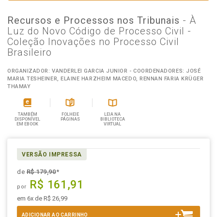
Recursos e Processos nos Tribunais
- À
Luz do Novo Código de Processo Civil -
Coleção Inovações no Processo Civil
Brasileiro
ORGANIZADOR: VANDERLEI GARCIA JUNIOR - COORDENADORES: JOSÉ
MARIA TESHEINER, ELAINE HARZHEIM MACEDO, RENNAN FARIA KRÜGER
THAMAY
TAMBÉM
FOLHEIE
LEIA NA
DISPONÍVEL
PÁGINAS
BIBLIOTECA
EM EBOOK
VIRTUAL
VERSÃO IMPRESSA
de
R$ 179,90
*
R$ 161,91
por
em 6x de R$ 26,99
ADICIONAR AO CARRINHO