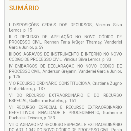
Pontifícia Universidade Católica do Rio Grande do Sul –
SUMÁRIO
PUCRS.
RENNAN FARIA KRÜGER THAMAY
Pós-Doutor pela Universidade de Lisboa, Portugal. Doutor em
I DISPOSIÇÕES GERAIS DOS RECURSOS, Vinicius Silva
Direito pela Pontifícia Universidade Católica do Rio Grande do
Lemos, p. 15
Sul – PUCRS e
Università degli Studi di Pavia
, Itália. Mestre em
II O RECURSO DE APELAÇÃO NO NOVO CÓDIGO DE
Direito pela Universidade do Vale do Rio dos Sinos –
PROCESSO CIVIL, Rennan Faria Krüger Thamay, Vanderlei
UNISINOS e pela Pontifícia Universidade Católica de Minas
Garcia Junior, p. 59
Gerais – PUC Minas. Especialista em Direito pela
III DOS AGRAVOS DE INSTRUMENTO E INTERNO NO NOVO
Universidade Federal do Rio Grande do Sul – UFRGS.
CÓDIGO DE PROCESSO CIVIL, Vinicius Silva Lemos, p. 83
Professor dos Programas de Graduação e Pós-Graduação
(Doutorado, Mestrado e Especialização) da Faculdade
IV EMBARGOS DE DECLARAÇÃO NO NOVO CÓDIGO DE
Autônoma de Direito – FADISP.
PROCESSO CIVIL, Anderson Grejanin, Vanderlei Garcia Junior,
p. 125
COLABORADORES
V O RECURSO ORDINÁRIO CONSTITUCIONA, Cristiana Zugno
Anderson Grejanin
Pinto Ribeiro, p. 137
Cristiana Zugno Pinto Ribeiro
VI DO RECURSO EXTRAORDINÁRIO E DO RECURSO
ESPECIAL, Guilherme Botelho, p. 151
Eduardo Arruda Alvim
VII RECURSO ESPECIAL E RECURSO EXTRAORDINÁRIO
Daniel Willian Granado
REPETITIVOS: FINALIDADE E PROCEDIMENTO, Guilherme
Puchalski Teixeira, p. 183
Flávia Pereira Hill
VIII O AGRAVO EM RECURSO ESPECIAL E EXTRAORDINÁRIO
Guilherme Botelho
DO ART. 1.042 DO NOVO CÓDIGO DE PROCESSO CIVIL, Paola