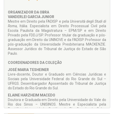
Merece destaque que esta profunda obra coletiva parte do
estudo da sistemática recursal no novo CPC, das disposições
ORGANIZADOR DA OBRA
gerais à ordem dos processos nos tribunais. Estuda-se,
VANDERLEI GARCIA JUNIOR
também, os incidentes de assunção de competência e o uso
Mestre em Direito pela FADISP e pela
Università degli Studi di
dos precedentes pelo novo CPC, averiguando, por fim, os
Roma
, Itália. Especialista em Direito Processual Civil pela
recursos em espécie de forma individualizada, quais sejam,
Escola Paulista da Magistratura – EPM/SP e em Direito
apelação, agravos de instrumento e interno, embargos de
Privado pela FDDJ/SP. Professor titular da graduação e pós-
declaração, recursos ordinário, especial e extraordinário,
graduação em Direito da UNINOVE e da FADISP. Professor da
agravo em recurso especial e extraordinário e, finalmente, os
pós-graduação da Universidade Presbiteriana MACKENZIE.
embargos de divergência.
Assessor Jurídico do Tribunal de Justiça do Estado de São
Paulo.
COORDENADORES DA COLEÇÃO
JOSÉ MARIA TESHEINER
Livre-docente, Doutor e Graduado em Ciências Jurídicas e
Sociais pela Universidade Federal do Rio Grande do Sul –
UFRGS. Desembargador Aposentado do Tribunal de Justiça
do Estado do Rio Grande do Sul.
ELAINE HARZHEIM MACEDO
Doutora e Graduada em Direito pela Universidade do Vale do
Rio dos Sinos – UNISINOS. Mestre e Especialista pela
Pontifícia Universidade Católica do Rio Grande do Sul –
PUCRS. Professora Catedrática Adjunta, permanente, da