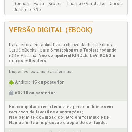
PRECEDENTES NO NOVO CÓDIGO DE PROCESSO CIVIL,
Rennan Faria Krüger Thamay/Vanderlei Garcia
Rennan Faria Krüger Thamay, Vanderlei Garcia Junior, p. 341
Junior, p. 295
Ampliação do cabimento de embargos de
divergência em recurso especial no regime do novo
VERSÃO DIGITAL (EBOOK)
CPC. Eduardo Arruda Alvim/Daniel Willian Granado,
p. 205
Anderson Grejanin. Embargos de declaração no novo
Para leitura em aplicativo exclusivo da Juruá Editora -
Código de Processo Civil. Anderson
Juruá eBooks - para
Smartphones e Tablets
rodando
Grejanin/Vanderlei Garcia Junior, p. 125
iOS e Android.
Não compatível KINDLE, LEV, KOBO e
outros e-Readers
.
Apelação. O recurso de apelação no Novo Código De
Processo Civil. Ren-nan Faria Krüger
Disponível para as plataformas:
Thamay/Vanderlei Garcia Junior, p. 59
Arguição de inconstitucionalidade. Breves notas
Android
15 ou posterior
sobre o incidente de ar-guição de
inconstitucionalidade. Tiago Figueiredo
iOS
18 ou posterior
Gonçalves/Rodrigo Mazzei, p. 289
Em computadores a leitura é apenas online e sem
B
recursos de favoritos e anotações;
Não permite download do livro em formato PDF;
Breve intróito a respeito do uso dos precedentes no
Não permite a impressão e cópia do conteúdo.
novo Código de Pro-cesso Civil. Rennan Faria Krüger