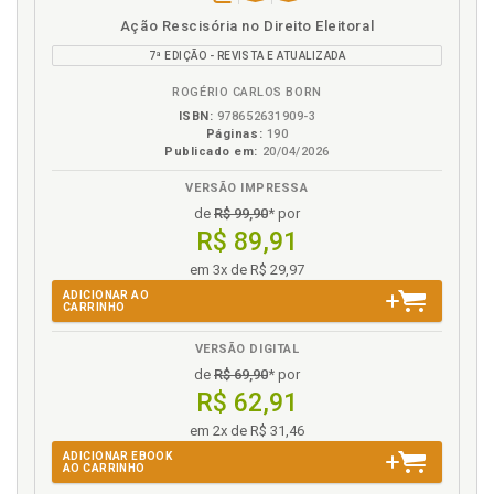
Hill, p. 319
disponível
Disponível
páginas
Ação Rescisória no Direito Eleitoral
em
na
G
7ª EDIÇÃO - REVISTA E ATUALIZADA
eBook
B.V.
Guilherme Botelho. Do recurso extraordinário e do
ROGÉRIO CARLOS BORN
recurso especial, p. 151
ISBN:
978652631909-3
Páginas:
190
Guilherme Puchalski Teixeira. Recurso especial e
Publicado em:
20/04/2026
recurso extraordinário repetitivos: finalidade e
procedimento, p. 183
VERSÃO IMPRESSA
de
R$ 99,90
* por
H
R$ 89,91
em 3x de R$ 29,97
Homologação de sentença estrangeira no novo
ADICIONAR AO
Código de Processo Civil. Humberto Dalla Bernardina
CARRINHO
de Pinho/Flávia Pereira Hill, p. 319
Humberto Dalla Bernardina de Pinho. A
VERSÃO DIGITAL
homologação de sentença es-trangeira no novo
de
R$ 69,90
* por
Código de Processo Civil. Humberto Dalla Bernardina
R$ 62,91
de Pinho/Flávia Pereira Hill, p. 319
em 2x de R$ 31,46
ADICIONAR EBOOK
I
AO CARRINHO