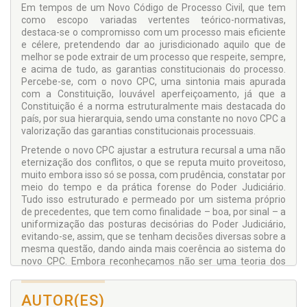
Em tempos de um Novo Código de Processo Civil, que tem
como escopo variadas vertentes teórico-normativas,
destaca-se o compromisso com um processo mais eficiente
e célere, pretendendo dar ao jurisdicionado aquilo que de
melhor se pode extrair de um processo que respeite, sempre,
e acima de tudo, as garantias constitucionais do processo.
Percebe-se, com o novo CPC, uma sintonia mais apurada
com a Constituição, louvável aperfeiçoamento, já que a
Constituição é a norma estruturalmente mais destacada do
país, por sua hierarquia, sendo uma constante no novo CPC a
valorização das garantias constitucionais processuais.
Pretende o novo CPC ajustar a estrutura recursal a uma não
eternização dos conflitos, o que se reputa muito proveitoso,
muito embora isso só se possa, com prudência, constatar por
meio do tempo e da prática forense do Poder Judiciário.
Tudo isso estruturado e permeado por um sistema próprio
de precedentes, que tem como finalidade – boa, por sinal – a
uniformização das posturas decisórias do Poder Judiciário,
evitando-se, assim, que se tenham decisões diversas sobre a
mesma questão, dando ainda mais coerência ao sistema do
novo CPC. Embora reconheçamos não ser uma teoria dos
precedentes, assim como a originária, fato é que se tem,
com esse novo CPC, uma teoria dos precedentes “à
AUTOR(ES)
brasileira”.