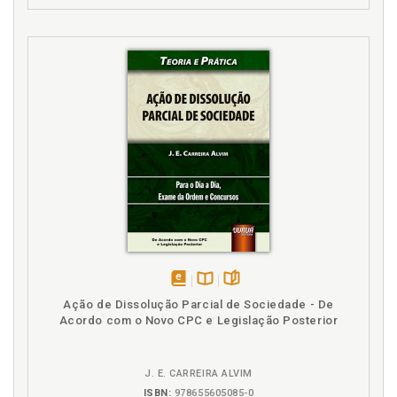
Incidente. Breves notas sobre o incidente de
arguição de inconstituciona-lidade. Tiago Figueiredo
Gonçalves/Rodrigo Mazzei, p. 289
Incidente. Breves notas sobre o incidente de
assunção de competência. Tiago Figueiredo
Gonçalves/Rodrigo Mazzei, p. 281
O
O recurso de apelação no Novo Código De Processo
Civil. Rennan Faria Krüger Thamay/Vanderlei Garcia
Junior, p. 59
O recurso ordinário constitucional. Cristiana Zugno
Pinto Ribeiro, p. 137
Ordem dos processos no tribunal. Tiago Figueiredo
Gonçalves/Rodrigo Mazzei, p. 251
disponível
Disponível
páginas
Ação de Dissolução Parcial de Sociedade - De
em
na
Acordo com o Novo CPC e Legislação Posterior
P
eBook
B.V.
Paola Roos Braun. Agravo em recurso especial e
J. E. CARREIRA ALVIM
extraordinário do art. 1.042 do novo Código de
ISBN:
978655605085-0