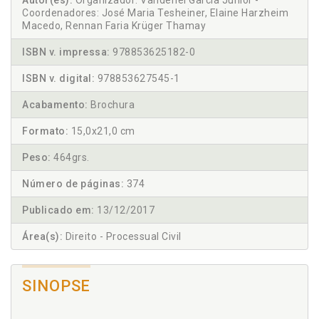
Autor(es):
Organizador: Vanderlei Garcia Junior -
Coordenadores: José Maria Tesheiner, Elaine Harzheim
Macedo, Rennan Faria Krüger Thamay
ISBN v. impressa:
978853625182-0
ISBN v. digital:
978853627545-1
Acabamento:
Brochura
Formato:
15,0x21,0 cm
Peso:
464grs.
Número de páginas:
374
Publicado em:
13/12/2017
Área(s):
Direito - Processual Civil
SINOPSE