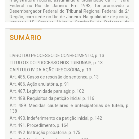
magistratura federal, assumindo a titularidade da 19ª Vara
Federal no Rio de Janeiro. Em 1993, foi promovido a
Desembargador Federal do Tribunal Regional Federal da 2ª
Região, com sede no Rio de Janeiro. Na qualidade de jurista,
integrou J.E. Carreira Alvim a Comissão de Reforma do
Código de Processo Civil, e, na de professor e magistrado,
profere palestras e ministra cursos de curta duração pelo
SUMÁRIO
país, participando, inclusive, de bancas examinadoras em
concursos públicos para ingresso no magistério superior,
além de bancas de mestra-do e doutorado. Atualmente, é
LIVRO I DO PROCESSO DE CONHECIMENTO, p. 13
professor de Direito Processual Civil da Faculdade Nacional
de direito da UFRJ, sendo também professor do Instituto de
TÍTULO IX DO PROCESSO NOS TRIBUNAIS, p. 13
Ciências Aplicadas - ICA - www.ipej-rj.com.br, com sede no
CAPÍTULO IV DA AÇÃO RESCISÓRIA, p. 13
Rio de Janeiro, e que realiza cursos de pós-graduação lato
Art. 485. Casos de rescisão de sentença, p. 13
sensu fora da sede, cursos de extensão, seminários etc. O
autor é, ainda, membro permanente do Instituto Brasileiro de
Art. 486. Ação anulatória, p. 91
Direito Processual - IBDP. Qualquer contato com J.E. Carreira
Art. 487. Legitimidade para agir, p. 102
Alvim pode ser feito pelo e-mail: jedal@uol.com.br
Art. 488. Requisitos da petição inicial, p. 116
Art. 489. Medidas cautelares e antecipatórias de tutela, p.
138
Art. 490. Indeferimento da petição inicial, p. 142
Art. 491. Procedimento, p. 164
Art. 492. Instrução probatória, p. 175