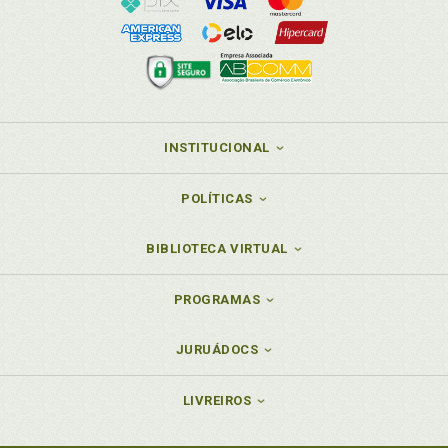
art. 295, p. 142
Petição inicial. Inépcia, p. 142
Prescrição. Verificação de decadência ou prescrição,
p. 152
Prevaricação, concussão e corrupção do juiz, p. 26
Processo de conhecimento. Processo nos tribunais.
Ação rescisória. Art. 485 e ss, p. 13
INSTITUCIONAL
Prova. Competência. Produção de prova. Delegação.
Art. 492, p. 175
POLÍTICAS
Prova. Competência na colheita de prova, p. 175
Prova. Falsidade de prova, p. 65
BIBLIOTECA VIRTUAL
Providências preliminares e julgamento antecipado,
p. 169
PROGRAMAS
Provimentos sujeitos a rescisão, p. 14
JURUÁDOCS
R
Razões finais. Instrução. Conclusão. Prazo para
LIVREIROS
apresentação das razões finais. Art. 493, p. 181
Razões finais. Julgamento da causa rescisória, p.