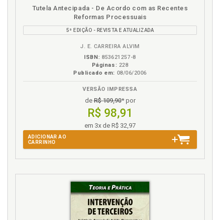
Disponível
páginas
F
Tutela Antecipada - De Acordo com as Recentes
na
Reformas Processuais
B.V.
Falsidade de prova, p. 65
5ª EDIÇÃO - REVISTA E ATUALIZADA
Falta de interesse de agir, p. 50
J. E. CARREIRA ALVIM
ISBN:
853621257-8
I
Páginas:
228
Publicado em:
08/06/2006
Impedimento. Juiz impedido ou juízo absolutamente
incompetente, p. 34
VERSÃO IMPRESSA
Indeferimento da inicial com base no art. 295, p. 142
de
R$ 109,90
* por
R$ 98,91
Instrução. Conclusão. Prazo para apresentação das
razões finais. Art. 493, p. 181
em 3x de R$ 32,97
Interesse processual. Falta, p. 151
ADICIONAR AO
CARRINHO
Intervenção de terceiros, p. 113
Invalidação de confissão,desistência ou transação,
p. 75
J
Juiz. Prevaricação, concussão e corrupção do juiz, p.
26