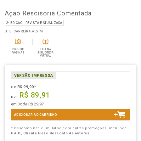
Ação Rescisória Comentada
2ª EDIÇÃO - REVISTA E ATUALIZADA
J. E. CARREIRA ALVIM
FOLHEIE
LEIA NA
PÁGINAS
BIBLIOTECA
VIRTUAL
VERSÃO IMPRESSA
de
R$ 99,90
*
R$ 89,91
por
em 3x de R$ 29,97
ADICIONAR AO CARRINHO
* Desconto não cumulativo com outras promoções, incluindo
P.A.P.
,
Cliente Fiel
e
desconto de autores