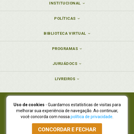
INSTITUCIONAL
POLÍTICAS
BIBLIOTECA VIRTUAL
PROGRAMAS
JURUÁDOCS
LIVREIROS
Uso de cookies
- Guardamos estatísticas de visitas para
Juruá Editora Ltda., CNPJ 77.535.508/0001-19
melhorar sua experiência de navegação. Ao continuar,
Juruá Informática Ltda., CNPJ 01.701.561/0001-80
você concorda com nossa
política de privacidade
.
NOVO ENDEREÇO:
R. Flávio Dallegrave, 7665, São Lourenço |
Curitiba - Paraná - CEP 82210-310
CONCORDAR E FECHAR
Atendimento: (41) 4009-3900
|
Vendas Atacado: (41) 4009-3939
|