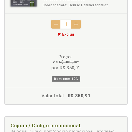
Coordenadora: Denise Hammerschmidt
Excluir
Preço:
de
R$ 389,90
*
por R$ 350,91
item com
10%
Valor total:
R$ 350,91
Cupom / Código promocional:
Se possuir um cupom/código promocional, informe-o