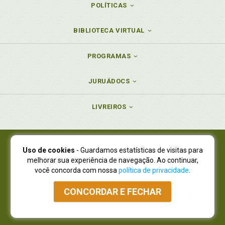
POLÍTICAS
BIBLIOTECA VIRTUAL
PROGRAMAS
JURUÁDOCS
LIVREIROS
Uso de cookies
- Guardamos estatísticas de visitas para
Juruá Editora Ltda., CNPJ 77.535.508/0001-19
melhorar sua experiência de navegação. Ao continuar,
Juruá Informática Ltda., CNPJ 01.701.561/0001-80
você concorda com nossa
política de privacidade
.
NOVO ENDEREÇO:
R. Flávio Dallegrave, 7665, São Lourenço |
Curitiba - Paraná - CEP 82210-310
CONCORDAR E FECHAR
Atendimento: (41) 4009-3900
|
Vendas Atacado: (41) 4009-3939
|
Atendimento via Whatsapp
NÃO DISPOMOS MAIS DE SHOWROOW