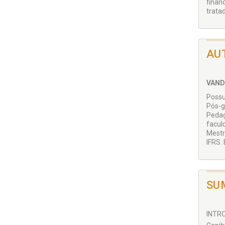
finan
trata
AU
VAND
Possu
Pós-
Pedag
facul
Mestr
IFRS.
SU
INTRO