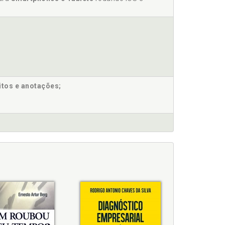
mpresa, p. 37
itos e anotações;
presa, p. 37
 45