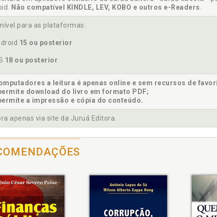
oid.
Não compatível KINDLE, LEV, KOBO e outros e-Readers
.
anças. Conceito, p. 19
anças. Técnicas práticas em finanças no dia a dia, p. 87
nível para as plataformas:
anciamento. Fontes de financiamento e investimentos de uma e
droid
15 ou posterior
co e as finanças do Estado, p. 31
te. Finanças públicas e suas fontes, p. 25
OS
18 ou posterior
tes de financiamento e investimentos de uma empresa, p. 37
mputadores a leitura é apenas online e sem recursos de favor
permite download do livro em formato PDF;
permite a impressão e cópia do conteúdo.
rodução, p. 17
a apenas via site da Juruá Editora.
estimento. Fontes de financiamento e investimentos de uma em
estimentos da pessoa física. Produtos, p. 47
estimentos e recursos financeiros da pessoa física (cidadão), p.
COMENDAÇÕES
essidade de fazer poupança, p. 71