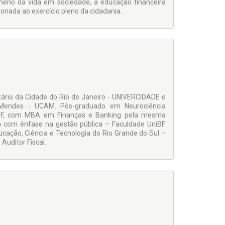
meno da vida em sociedade, a educação financeira
ionada ao exercício pleno da cidadania.
tário da Cidade do Rio de Janeiro - UNIVERCIDADE e
 Mendes - UCAM. Pós-graduado em Neurociência
iBF, com MBA em Finanças e Banking pela mesma
a com ênfase na gestão pública – Faculdade UniBF.
ucação, Ciência e Tecnologia do Rio Grande do Sul –
uditor Fiscal.