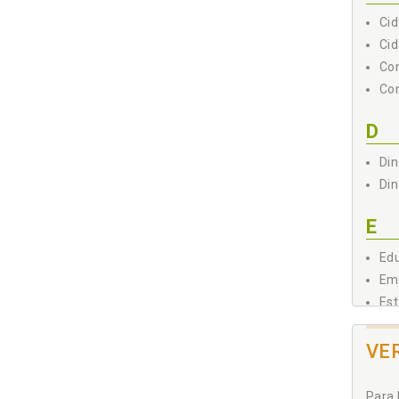
Cid
Cid
Con
Con
D
Din
Din
E
Edu
Emp
Est
F
VE
Fin
Para 
Fin