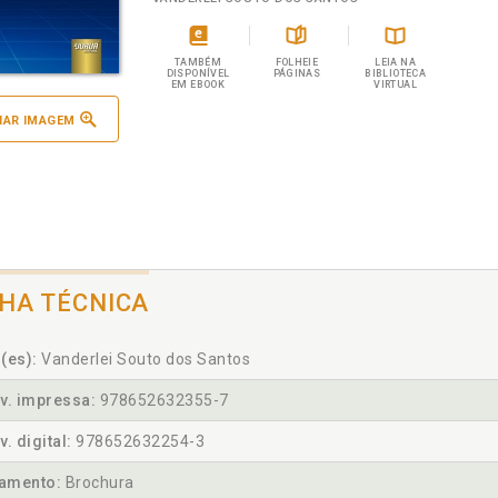
TAMBÉM
FOLHEIE
LEIA NA
DISPONÍVEL
PÁGINAS
BIBLIOTECA
EM EBOOK
VIRTUAL
IAR IMAGEM
CHA TÉCNICA
(es):
Vanderlei Souto dos Santos
v. impressa:
978652632355-7
v. digital:
978652632254-3
amento:
Brochura