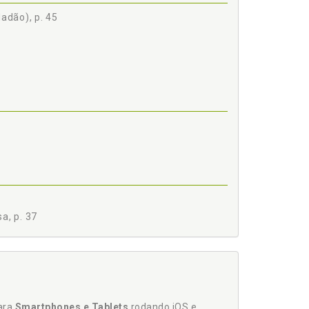
adão), p. 45
a, p. 37
para
Smartphones e Tablets
rodando iOS e