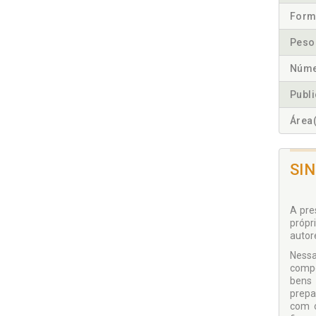
Form
Peso
Núme
Publ
Área(
SI
A pre
própr
autore
Nessa
compo
bens 
prepa
com o