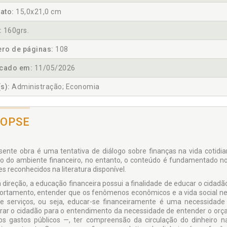
ato:
15,0x21,0 cm
:
160grs.
ro de páginas:
108
icado em:
11/05/2026
s):
Administração; Economia
NOPSE
sente obra é uma tentativa de diálogo sobre finanças na vida cotid
io do ambiente financeiro, no entanto, o conteúdo é fundamentado no
s reconhecidos na literatura disponível.
 direção, a educação financeira possui a finalidade de educar o cidadã
rtamento, entender que os fenômenos econômicos e a vida social ne
e serviços, ou seja, educar-se financeiramente é uma necessidade pa
rar o cidadão para o entendimento da necessidade de entender o orça
s gastos públicos —, ter compreensão da circulação do dinheiro