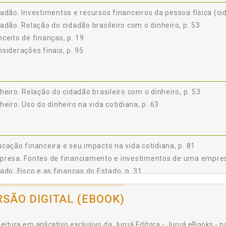
adão. Investimentos e recursos financeiros da pessoa física (cid
adão. Relação do cidadão brasileiro com o dinheiro, p. 53
ceito de finanças, p. 19
siderações finais, p. 95
heiro. Relação do cidadão brasileiro com o dinheiro, p. 53
heiro. Uso do dinheiro na vida cotidiana, p. 63
cação financeira e seu impacto na vida cotidiana, p. 81
resa. Fontes de financiamento e investimentos de uma empres
ado. Fisco e as finanças do Estado, p. 31
RSÃO DIGITAL (EBOOK)
anças do Estado e o fisco, p. 31
leitura em aplicativo exclusivo da Juruá Editora - Juruá eBooks - 
anças públicas e suas fontes, p. 25