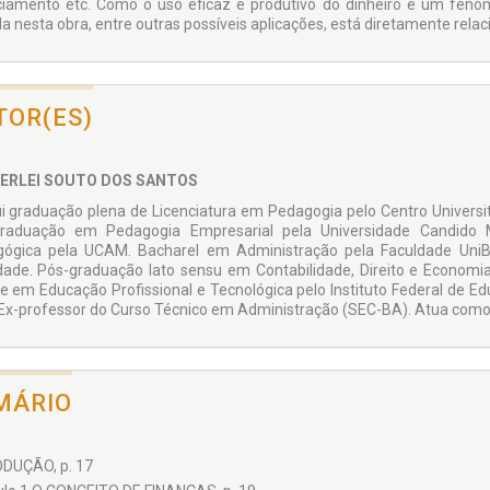
ciamento etc. Como o uso eficaz e produtivo do dinheiro é um fenô
da nesta obra, entre outras possíveis aplicações, está diretamente relac
TOR(ES)
ERLEI SOUTO DOS SANTOS
i graduação plena de Licenciatura em Pedagogia pelo Centro Universi
graduação em Pedagogia Empresarial pela Universidade Candido
ógica pela UCAM. Bacharel em Administração pela Faculdade Un
dade. Pós-graduação lato sensu em Contabilidade, Direito e Economi
e em Educação Profissional e Tecnológica pelo Instituto Federal de Ed
 Ex-professor do Curso Técnico em Administração (SEC-BA). Atua como A
MÁRIO
DUÇÃO, p. 17