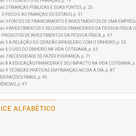
ulo 1 O CONCEITO DE FINANÇAS, p. 19
ulo 2 FINANÇAS PÚBLICAS E SUAS FONTES, p. 25
1 O FISCO E AS FINANÇAS DO ESTADO, p. 31
ulo 3 FONTES DE FINANCIAMENTO E INVESTIMENTOS DE UMA EMPRESA,
ulo 4 INVESTIMENTOS E RECURSOS FINANCEIROS DA PESSOA FÍSICA (C
1 PRODUTOS DE INVESTIMENTOS DA PESSOA FÍSICA, p. 47
ulo 5 A RELAÇÃO DO CIDADÃO BRASILEIRO COM O DINHEIRO, p. 53
ulo 6 O USO DO DINHEIRO NA VIDA COTIDIANA, p. 63
ulo 7 NECESSIDADE DE FAZER POUPANÇA, p. 71
ulo 8 A EDUCAÇÃO FINANCEIRA E SEU IMPACTO NA VIDA COTIDIANA, p.
ulo 9 TÉCNICAS PRÁTICAS EM FINANÇAS NO DIA A DIA, p. 87
DERAÇÕES FINAIS, p. 95
ÊNCIAS, p. 97
DICE ALFABÉTICO