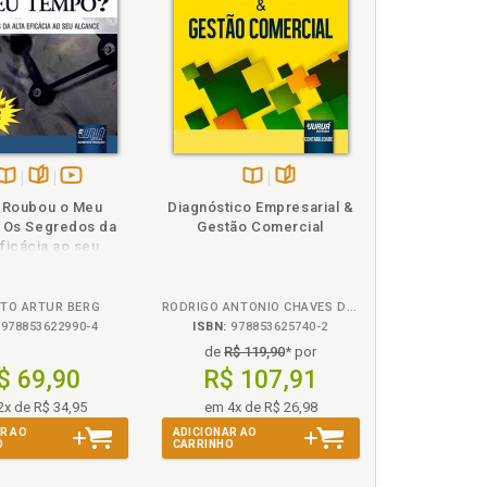
a (cidadão), p. 45
a física (cidadão), p. 45
Disponível
páginas
vídeo
Disponível
páginas
 Roubou o Meu
Diagnóstico Empresarial &
na
da
na
 Os Segredos da
Gestão Comercial
B.V.
obra
B.V.
Eficácia ao seu
Alcance
TO ARTUR BERG
RODRIGO ANTONIO CHAVES DA SILVA
978853622990-4
ISBN:
978853625740-2
de
R$ 119,90
* por
$ 69,90
R$ 107,91
2x de R$ 34,95
em 4x de R$ 26,98
R AO
ADICIONAR AO
O
CARRINHO