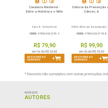
Também
Também
Folheie
Também
Também
Folheie
Ta
disponível
Disponível
páginas
disponível
Disponível
página
Cavalaria Medieval -
Ciência da Prevenção 
em
na
em
na
Entre a História e o Mito
Câncer, A
eBook
B.V.
eBook
B.V.
Caio R. Schechner
Hélio 
ISBN:
978652632181-2
ISBN:
978652632118-8
R$ 79,90
R$ 99,90
em 3x de R$ 26,63
em 3x de R$ 33,30
ADICIONAR AO
ADICIONAR AO
CARRINHO
CARRINHO
* Desconto não cumulativo com outras promoções, inc
NOSSOS
AUTORES