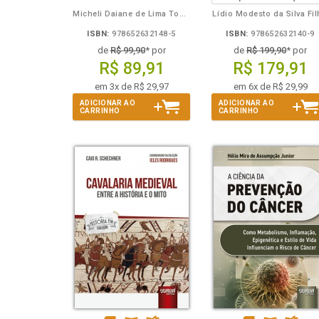
Micheli Daiane de Lima Toporowicz
Lídio Modesto da Silva Fi
ISBN:
978652632148-5
ISBN:
978652632140-9
de
R$ 99,90
* por
de
R$ 199,90
* por
R$ 89,91
R$ 179,91
em 3x de R$ 29,97
em 6x de R$ 29,99
ADICIONAR AO
ADICIONAR AO
CARRINHO
CARRINHO