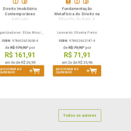
Disponível
páginas
disponível
Disponível
páginas
Direito Imobiliário
Fundamentação
na
em
na
Contemporâneo
Metafísica do Direito na
B.V.
eBook
B.V.
Aplicado
Filosofia de Kant, A
Organizadores: Eliza Moura Navarro de Novaes, Rafael de Oliveira Lage, Daniel Ribeiro Pettersen
Leonardo Oliveira Freire
ISBN:
978652632608-4
ISBN:
978652632187-4
de
R$ 179,90
* por
de
R$ 79,90
* por
R$ 161,91
R$ 71,91
em 6x de R$ 26,99
em 2x de R$ 35,96
ADICIONAR AO
ADICIONAR AO
CARRINHO
CARRINHO
Todos os autores