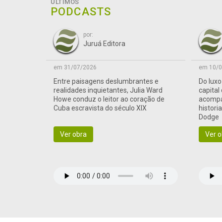
ÚLTIMOS
PODCASTS
por:
Juruá Editora
em 31/07/2026
em 10/0
Entre paisagens deslumbrantes e
Do lux
realidades inquietantes, Julia Ward
capital
Howe conduz o leitor ao coração de
acompa
Cuba escravista do século XIX
histori
Dodge
Ver obra
Ver o