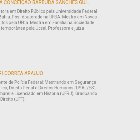
ANA CONCEIÇÃO BARBUDA SANCHES GUIMARÃES FERREIRA
tora em Direito Público pela Universidade Federal
Bahia. Pós- doutorado na UFBA. Mestra em Novos
eitos pela UFba. Mestra em Família na Sociedade
temporânea pela Ucsal. Professora e juíza
RI CORRÊA ARAUJO
nte de Polícia Federal; Mestrando em Segurança
lica, Direito Penal e Direitos Humanos (USAL/ES);
harel e Licenciado em História (UFRJ); Graduando
Direito (UFF).