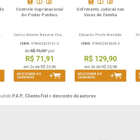
mbém
Folheie
Também
Também
Folheie
s
disponível
Disponível
páginas
disponível
Disponível
páginas
do
Controle Supranacional
Sofrimento Judicial nas
em
na
em
na
do Poder Punitivo
Varas de Família
eBook
B.V.
eBook
B.V.
Mira de Assumpção Junior
Carlos Alberto Bezerra Chagas
Eduardo Ponte Brandão
ISBN:
978652632151-5
ISBN:
978652632605-3
de
R$ 79,90
* por
R$ 71,91
R$ 129,90
em 2x de R$ 35,96
em 5x de R$ 25,98
ADICIONAR AO
ADICIONAR AO
CARRINHO
CARRINHO
luindo
P.A.P.
,
Cliente Fiel
e
desconto de autores