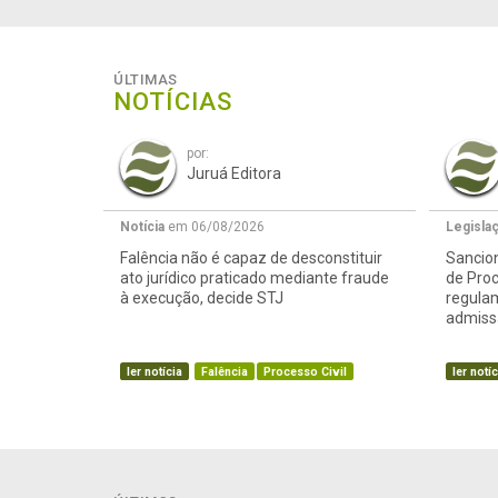
ÚLTIMAS
NOTÍCIAS
por:
Juruá Editora
Notícia
em 06/08/2026
Legisla
Falência não é capaz de desconstituir
Sancion
ato jurídico praticado mediante fraude
de Proc
à execução, decide STJ
regula
admissã
ler notícia
Falência
Processo Civil
ler notíc