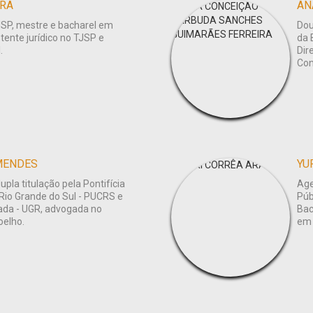
IRA
USP, mestre e bacharel em
Dou
stente jurídico no TJSP e
da 
.
Dir
Con
MENDES
YU
pla titulação pela Pontifícia
Age
 Rio Grande do Sul - PUCRS e
Púb
ada - UGR, advogada no
Bac
oelho.
em 