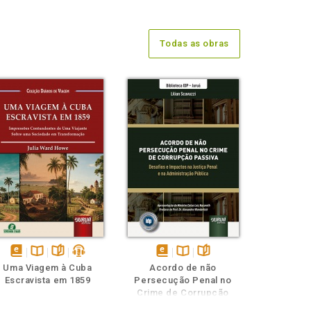
Todas as obras
disponível
Disponível
páginas
podcast
disponível
Disponível
páginas
Uma Viagem à Cuba
Acordo de não
em
na
em
na
Escravista em 1859
Persecução Penal no
eBook
B.V.
eBook
B.V.
Crime de Corrupção
Passiva