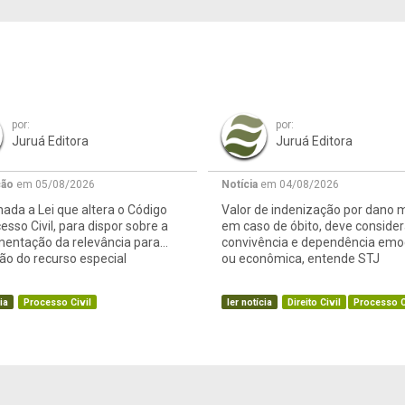
por:
por:
Juruá Editora
Juruá Editora
ção
em 05/08/2026
Notícia
em 04/08/2026
ada a Lei que altera o Código
Valor de indenização por dano m
esso Civil, para dispor sobre a
em caso de óbito, deve consider
mentação da relevância para
convivência e dependência emo
o do recurso especial
ou econômica, entende STJ
ia
Processo Civil
ler notícia
Direito Civil
Processo C