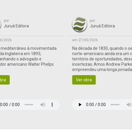
por:
por:
Juruá Editora
Juruá Editora
6/2026
em 27/05/2026
o mediterrâneo à movimentada
Na década de 1830, quando o o
 da Inglaterra em 1893,
norte-americano ainda era um 
nhando o advogado e
território de oportunidades, des
ador americano Walter Phelps
incertezas, Amos Andrew Parke
empreendeu uma longa jornad
às terras de fronteira
bra
Ver obra