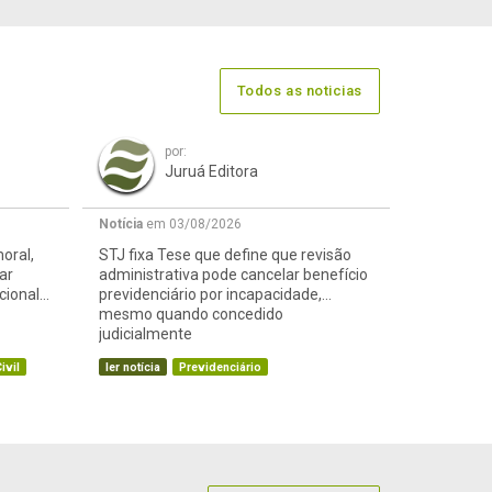
Todos as noticias
por:
Juruá Editora
Notícia
em 03/08/2026
oral,
STJ fixa Tese que define que revisão
ar
administrativa pode cancelar benefício
cional
previdenciário por incapacidade,
mesmo quando concedido
judicialmente
ivil
ler notícia
Previdenciário