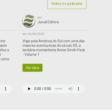
Todos os podcasts
por:
Juruá Editora
em 26/05/2026
este
Viaje pela América do Sul com uma das
vasto
maiores aventureiras do século XX, a
afios e
lendária montanhista Annie Smith Peck
r
- Volume 1
a rumo
Ver obra