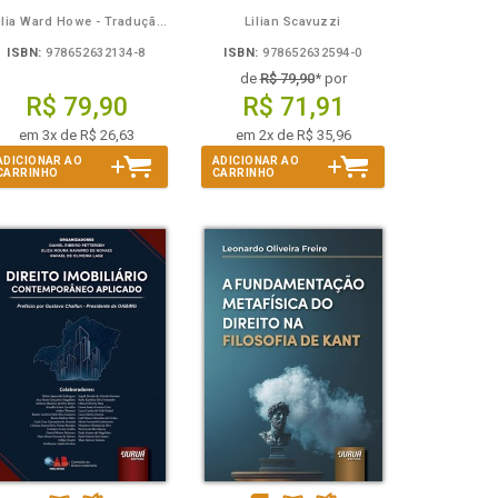
Julia Ward Howe - Tradução: Osvaldo Ferreira de Carvalho
Lilian Scavuzzi
ISBN:
978652632134-8
ISBN:
978652632594-0
de
R$ 79,90
* por
R$ 79,90
R$ 71,91
em 3x de R$ 26,63
em 2x de R$ 35,96
ADICIONAR AO
ADICIONAR AO
CARRINHO
CARRINHO