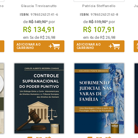
lho
Glaucia Trevisanutto
Patrícia Steffanello
ISBN:
978652632141-6
ISBN:
978652632163-8
de
R$ 149,90
* por
de
R$ 119,90
* por
R$ 134,91
R$ 107,91
em 5x de R$ 26,98
em 4x de R$ 26,98
ADICIONAR AO
ADICIONAR AO
CARRINHO
CARRINHO