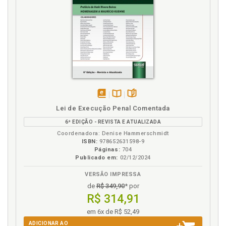
disponível
Disponível
páginas
Lei de Execução Penal Comentada
em
na
6ª EDIÇÃO - REVISTA E ATUALIZADA
eBook
B.V.
Coordenadora: Denise Hammerschmidt
ISBN:
978652631598-9
Páginas:
704
Publicado em:
02/12/2024
VERSÃO IMPRESSA
de
R$ 349,90
* por
R$ 314,91
em 6x de R$ 52,49
ADICIONAR AO