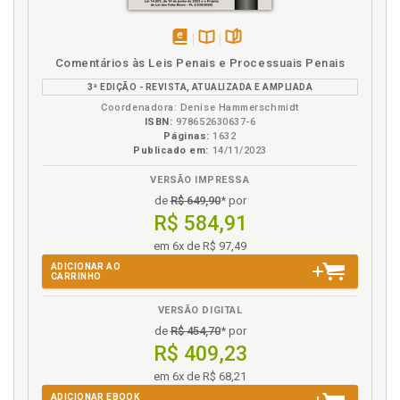
disponível
Disponível
páginas
Comentários às Leis Penais e Processuais Penais
em
na
3ª EDIÇÃO - REVISTA, ATUALIZADA E AMPLIADA
eBook
B.V.
Coordenadora: Denise Hammerschmidt
ISBN:
978652630637-6
Páginas:
1632
Publicado em:
14/11/2023
VERSÃO IMPRESSA
de
R$ 649,90
* por
R$ 584,91
em 6x de R$ 97,49
ADICIONAR AO
CARRINHO
VERSÃO DIGITAL
de
R$ 454,70
* por
R$ 409,23
em 6x de R$ 68,21
ADICIONAR EBOOK