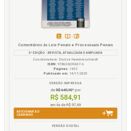
disponível
Disponível
páginas
Comentários às Leis Penais e Processuais Penais
em
na
3ª EDIÇÃO - REVISTA, ATUALIZADA E AMPLIADA
eBook
B.V.
Coordenadora: Denise Hammerschmidt
ISBN:
978652630637-6
Páginas:
1632
Publicado em:
14/11/2023
VERSÃO IMPRESSA
de
R$ 649,90
* por
R$ 584,91
em 6x de R$ 97,49
ADICIONAR AO
CARRINHO
VERSÃO DIGITAL