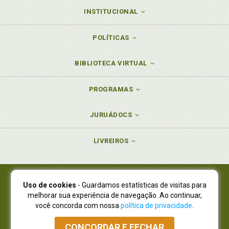
INSTITUCIONAL
POLÍTICAS
BIBLIOTECA VIRTUAL
PROGRAMAS
JURUÁDOCS
LIVREIROS
Uso de cookies
- Guardamos estatísticas de visitas para
Juruá Editora Ltda., CNPJ 77.535.508/0001-19
melhorar sua experiência de navegação. Ao continuar,
Juruá Informática Ltda., CNPJ 01.701.561/0001-80
você concorda com nossa
política de privacidade
.
NOVO ENDEREÇO:
R. Flávio Dallegrave, 7665, São Lourenço |
Curitiba - Paraná - CEP 82210-310
CONCORDAR E FECHAR
Atendimento: (41) 4009-3900
|
Vendas Atacado: (41) 4009-3939
|