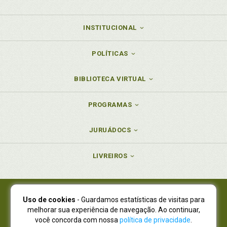
INSTITUCIONAL
POLÍTICAS
BIBLIOTECA VIRTUAL
PROGRAMAS
JURUÁDOCS
LIVREIROS
Uso de cookies
- Guardamos estatísticas de visitas para
Juruá Editora Ltda., CNPJ 77.535.508/0001-19
melhorar sua experiência de navegação. Ao continuar,
Juruá Informática Ltda., CNPJ 01.701.561/0001-80
você concorda com nossa
política de privacidade
.
NOVO ENDEREÇO:
R. Flávio Dallegrave, 7665, São Lourenço |