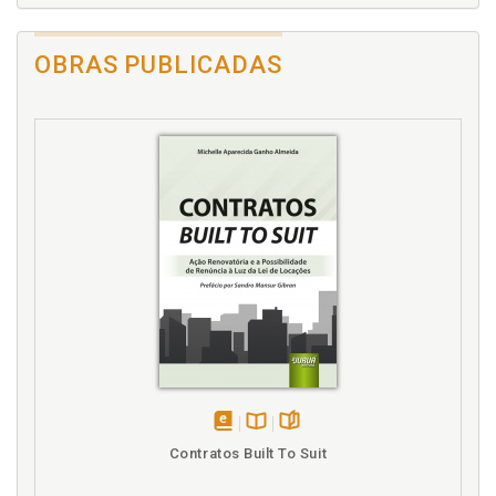
OBRAS PUBLICADAS
disponível
Disponível
páginas
Contratos Built To Suit
em
na
eBook
B.V.