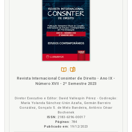
Disponível
páginas
Revista Internacional Consinter de Direito - Ano IX -
na
Número XVII - 2º Semestre 2023
B.V.
Diretor Executivo e Editor: David Vallespín Pérez - Codireção:
María Yolanda Sánchez-Urán Azaña, Germán Barreiro
González, Gonçalo S. de Melo Bandeira, Antônio César
Bochenek
ISSN:
2183-6396-00017
Páginas:
784
Publicado em:
19/12/2023