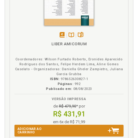
disponível
Disponível
páginas
LIBER AMICORUM
em
na
eBook
B.V.
Coordenadores: Wilson Furtado Roberto, Eronides Aparecido
Rodrigues dos Santos, Felipe Herdem Lima, Aline Gomes
Caselato - Organizadoras: Daniella Gheler Zampietro, Juliana
Garcia Grubba
ISBN:
978652630827-1
Páginas:
992
Publicado em:
08/08/2023
VERSÃO IMPRESSA
de
R$ 479,90
* por
R$ 431,91
em 6x de R$ 71,99
ADICIONAR AO
CARRINHO