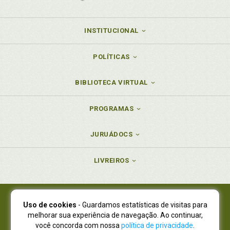
INSTITUCIONAL
POLÍTICAS
BIBLIOTECA VIRTUAL
PROGRAMAS
JURUÁDOCS
LIVREIROS
Uso de cookies
- Guardamos estatísticas de visitas para
Juruá Editora Ltda., CNPJ 77.535.508/0001-19
melhorar sua experiência de navegação. Ao continuar,
Juruá Informática Ltda., CNPJ 01.701.561/0001-80
você concorda com nossa
política de privacidade
.
NOVO ENDEREÇO:
R. Flávio Dallegrave, 7665, São Lourenço |