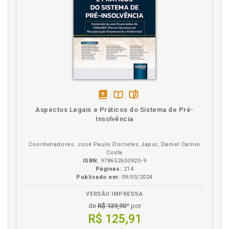
disponível
Disponível
páginas
Aspectos Legais e Práticos do Sistema de Pré-
em
na
Insolvência
eBook
B.V.
Coordenadores: José Paulo Dorneles Japur, Daniel Carnio
Costa
ISBN:
978652630920-9
Páginas:
214
Publicado em:
09/05/2024
VERSÃO IMPRESSA
de
R$ 139,90
* por
R$ 125,91