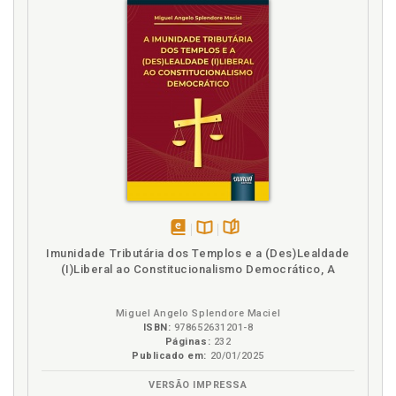
disponível
Disponível
páginas
Imunidade Tributária dos Templos e a (Des)Lealdade
em
na
(I)Liberal ao Constitucionalismo Democrático, A
eBook
B.V.
Miguel Angelo Splendore Maciel
ISBN:
978652631201-8
Páginas:
232
Publicado em:
20/01/2025
VERSÃO IMPRESSA