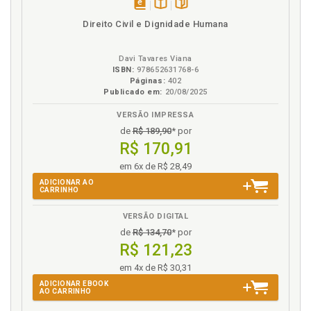
disponível
Disponível
páginas
Direito Civil e Dignidade Humana
em
na
eBook
B.V.
Davi Tavares Viana
ISBN:
978652631768-6
Páginas:
402
Publicado em:
20/08/2025
VERSÃO IMPRESSA
de
R$ 189,90
* por
R$ 170,91
em 6x de R$ 28,49
ADICIONAR AO
CARRINHO
VERSÃO DIGITAL
de
R$ 134,70
* por
R$ 121,23
em 4x de R$ 30,31
ADICIONAR EBOOK
AO CARRINHO