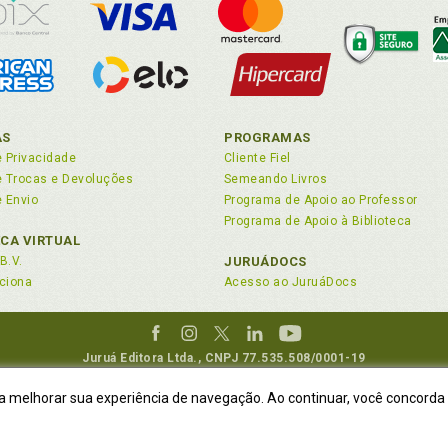
AS
PROGRAMAS
e Privacidade
Cliente Fiel
de Trocas e Devoluções
Semeando Livros
e Envio
Programa de Apoio ao Professor
Programa de Apoio à Biblioteca
ECA VIRTUAL
B.V.
JURUÁDOCS
ciona
Acesso ao JuruáDocs
Juruá Editora Ltda., CNPJ 77.535.508/0001-19
Juruá Informática Ltda., CNPJ 01.701.561/0001-80
ra melhorar sua experiência de navegação. Ao continuar, você concorda
DEREÇO:
R. Flávio Dallegrave, 7665, São Lourenço |
Curitiba - Paraná - CEP
to: (41) 4009-3900
|
Vendas Atacado: (41) 4009-3939
|
Atendimento vi
NÃO DISPOMOS MAIS DE SHOWROOW