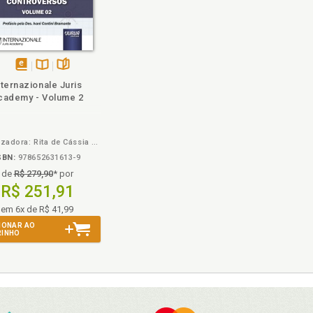
disponível
Disponível
páginas
nternazionale Juris
em
na
cademy - Volume 2
eBook
B.V.
Organizadora: Rita de Cássia da Silva
SBN:
978652631613-9
de
R$ 279,90
* por
R$ 251,91
em 6x de R$ 41,99
IONAR AO
RINHO