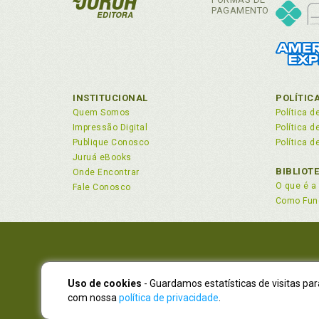
PAGAMENTO
INSTITUCIONAL
POLÍTIC
Quem Somos
Política d
Impressão Digital
Política 
Publique Conosco
Política d
Juruá eBooks
BIBLIOT
Onde Encontrar
O que é a 
Fale Conosco
Como Fun
Uso de cookies
- Guardamos estatísticas de visitas pa
NOVO EN
com nossa
política de privacidade
.
Atendimen