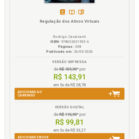
disponível
Disponível
páginas
Regulação dos Ativos Virtuais
em
na
eBook
B.V.
Rodrigo Cavalcanti
ISBN:
978652631953-6
Páginas:
308
Publicado em:
26/03/2026
VERSÃO IMPRESSA
de
R$ 159,90
* por
R$ 143,91
em 5x de R$ 28,78
ADICIONAR AO
CARRINHO
VERSÃO DIGITAL
de
R$ 110,90
* por
R$ 99,81
em 3x de R$ 33,27
ADICIONAR EBOOK