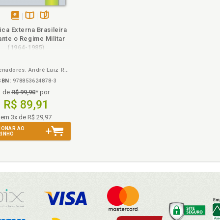
disponível
Disponível
páginas
tica Externa Brasileira
em
na
ante o Regime Militar
eBook
B.V.
(1964-1985)
Coordenadores: André Luiz Reis da Silva e Eduardo Munhoz Svartman
SBN:
978853624878-3
de
R$ 99,90
* por
R$ 89,91
em 3x de R$ 29,97
IONAR AO
RINHO