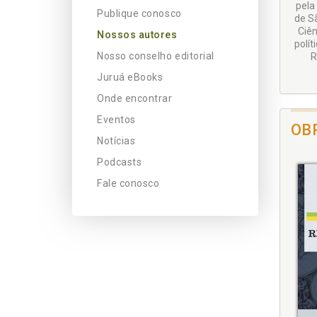
pela
Publique conosco
de S
Ciên
Nossos autores
polít
Nosso conselho editorial
R
Juruá eBooks
Onde encontrar
Eventos
OB
Notícias
Podcasts
Fale conosco