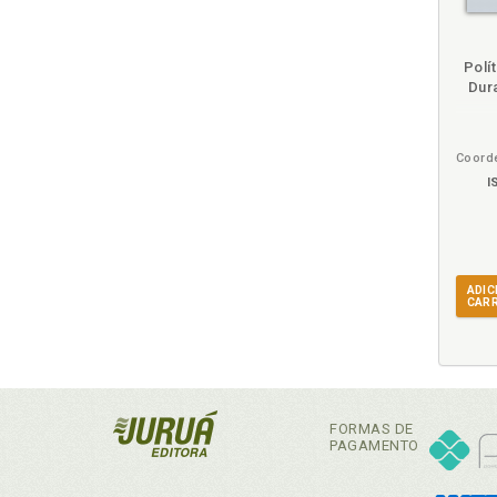
m
mbém
Folheie
Polí
Dur
I
ADIC
CAR
FORMAS DE
PAGAMENTO