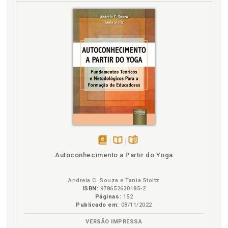
disponível
Disponível
páginas
Autoconhecimento a Partir do Yoga
em
na
eBook
B.V.
Andreia C. Souza e Tania Stoltz
ISBN:
978652630185-2
Páginas:
152
Publicado em:
08/11/2022
VERSÃO IMPRESSA