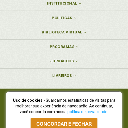
INSTITUCIONAL
POLÍTICAS
BIBLIOTECA VIRTUAL
PROGRAMAS
JURUÁDOCS
LIVREIROS
Uso de cookies
- Guardamos estatísticas de visitas para
Juruá Editora Ltda., CNPJ 77.535.508/0001-19
melhorar sua experiência de navegação. Ao continuar,
Juruá Informática Ltda., CNPJ 01.701.561/0001-80
você concorda com nossa
política de privacidade
.
NOVO ENDEREÇO:
R. Flávio Dallegrave, 7665, São Lourenço |
Curitiba - Paraná - CEP 82210-310
CONCORDAR E FECHAR
Atendimento: (41) 4009-3900
|
Vendas Atacado: (41) 4009-3939
|