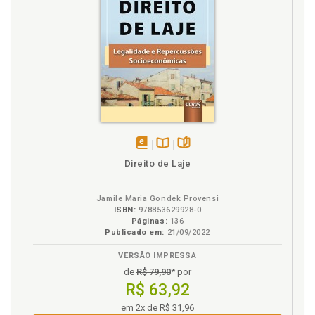
disponível
Disponível
páginas
Direito de Laje
em
na
eBook
B.V.
Jamile Maria Gondek Provensi
ISBN:
978853629928-0
Páginas:
136
Publicado em:
21/09/2022
VERSÃO IMPRESSA
de
R$ 79,90
* por
R$ 63,92
em 2x de R$ 31,96