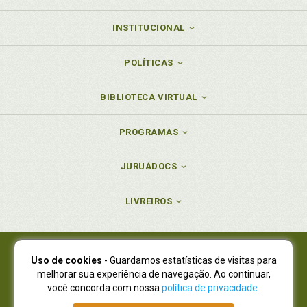
INSTITUCIONAL
POLÍTICAS
BIBLIOTECA VIRTUAL
PROGRAMAS
JURUÁDOCS
LIVREIROS
Uso de cookies
- Guardamos estatísticas de visitas para
Juruá Editora Ltda., CNPJ 77.535.508/0001-19
melhorar sua experiência de navegação. Ao continuar,
Juruá Informática Ltda., CNPJ 01.701.561/0001-80
você concorda com nossa
política de privacidade
.
NOVO ENDEREÇO:
R. Flávio Dallegrave, 7665, São Lourenço |
Curitiba - Paraná - CEP 82210-310