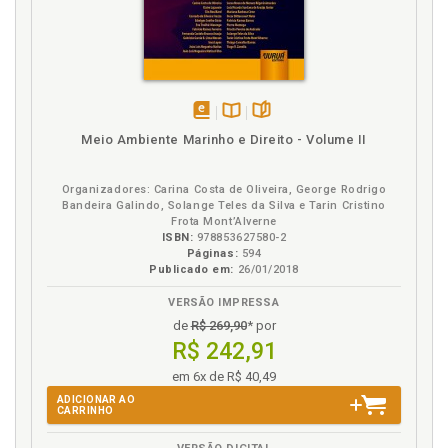
disponível
Disponível
páginas
Meio Ambiente Marinho e Direito - Volume II
em
na
eBook
B.V.
Organizadores: Carina Costa de Oliveira, George Rodrigo
Bandeira Galindo, Solange Teles da Silva e Tarin Cristino
Frota Mont’Alverne
ISBN:
978853627580-2
Páginas:
594
Publicado em:
26/01/2018
VERSÃO IMPRESSA
de
R$ 269,90
* por
R$ 242,91
em 6x de R$ 40,49
ADICIONAR AO
CARRINHO