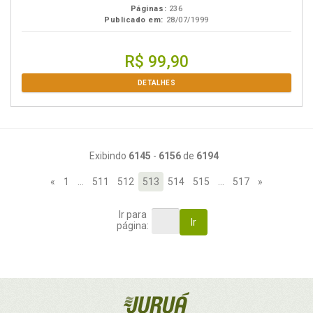
Páginas:
236
Publicado em:
28/07/1999
R$ 99,90
DETALHES
Exibindo
6145
-
6156
de
6194
«
1
…
511
512
513
514
515
…
517
»
Ir para
Ir
página: