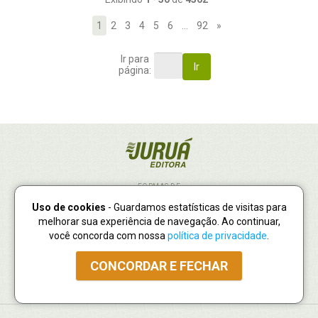
1
2
3
4
5
6
…
92
»
Ir para
Ir
página:
FORMAS DE
PAGAMENTO
Uso de cookies
- Guardamos estatísticas de visitas para
melhorar sua experiência de navegação. Ao continuar,
você concorda com nossa
política de privacidade
.
CONCORDAR E FECHAR