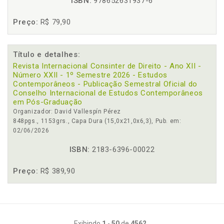
ISBN:
978652631937-6
Preço:
R$ 79,90
Título e detalhes:
Revista Internacional Consinter de Direito - Ano XII -
Número XXII - 1º Semestre 2026 - Estudos
Contemporâneos - Publicação Semestral Oficial do
Conselho Internacional de Estudos Contemporâneos
em Pós-Graduação
Organizador: David Vallespín Pérez
848pgs., 1153grs., Capa Dura (15,0x21,0x6,3), Pub. em:
02/06/2026
ISBN:
2183-6396-00022
Preço:
R$ 389,90
Exibindo
1
-
50
de
4562