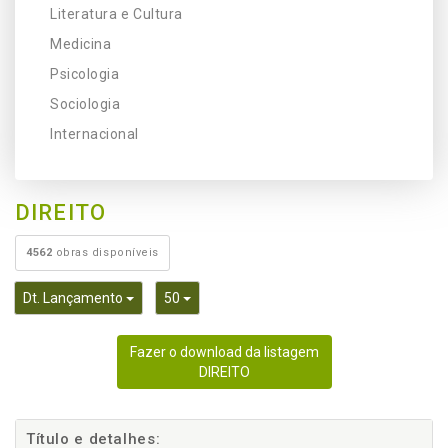
Literatura e Cultura
Medicina
Psicologia
Sociologia
Internacional
DIREITO
4562
obras disponíveis
Toggle Dropdown
Toggle Dropdown
Dt. Lançamento
50
Fazer o download da listagem
DIREITO
Título e detalhes: