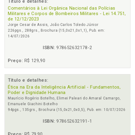
Título e detalhes:
Comentários à Lei Orgânica Nacional das Polícias
Militares e Corpos de Bombeiros Militares - Lei 14.751,
de 12/12/2023
Jorge Cesar de Assis, João Carlos Toledo Júnior
226pgs., 288grs., Brochura (15,0x21,0x1,1), Pub. em:
14/07/2026
ISBN:
978652632178-2
Preço:
R$ 129,90
Título e detalhes:
Ética na Era da Inteligência Artificial - Fundamentos,
Poder e Dignidade Humana
Maurício Rogério Botelho, Elimei Paleari do Amaral Camargo,
Emanuele Giachini Botelho
94pgs., 135grs., Brochura (15,0x21,0x0,5), Pub. em: 10/07/2026
ISBN:
978652632191-1
Preço:
R$ 79,90