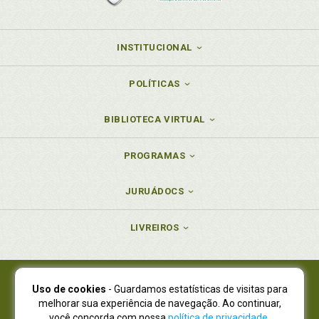
INSTITUCIONAL
POLÍTICAS
BIBLIOTECA VIRTUAL
PROGRAMAS
JURUÁDOCS
LIVREIROS
Uso de cookies
- Guardamos estatísticas de visitas para
Juruá Editora Ltda., CNPJ 77.535.508/0001-19
melhorar sua experiência de navegação. Ao continuar,
Juruá Informática Ltda., CNPJ 01.701.561/0001-80
você concorda com nossa
política de privacidade
.