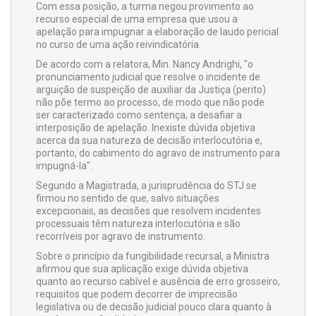
Com essa posição, a turma negou provimento ao
recurso especial de uma empresa que usou a
apelação para impugnar a elaboração de laudo pericial
no curso de uma ação reivindicatória.
De acordo com a relatora, Min. Nancy Andrighi, "o
pronunciamento judicial que resolve o incidente de
arguição de suspeição de auxiliar da Justiça (perito)
não põe termo ao processo, de modo que não pode
ser caracterizado como sentença, a desafiar a
interposição de apelação. Inexiste dúvida objetiva
acerca da sua natureza de decisão interlocutória e,
portanto, do cabimento do agravo de instrumento para
impugná-la".
Segundo a Magistrada, a jurisprudência do STJ se
firmou no sentido de que, salvo situações
excepcionais, as decisões que resolvem incidentes
processuais têm natureza interlocutória e são
recorríveis por agravo de instrumento.
Sobre o princípio da fungibilidade recursal, a Ministra
afirmou que sua aplicação exige dúvida objetiva
quanto ao recurso cabível e ausência de erro grosseiro,
requisitos que podem decorrer de imprecisão
legislativa ou de decisão judicial pouco clara quanto à