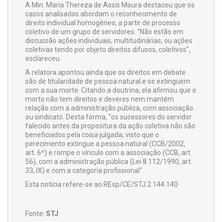
A Min. Maria Thereza de Assis Moura destacou que os
casos analisados abordam o reconhecimento de
direito individual homogêneo, a partir de processo
coletivo de um grupo de servidores. "Não estão em
discussão ações individuais, multitudinárias, ou ações
coletivas tendo por objeto direitos difusos, coletivos",
esclareceu.
A relatora apontou ainda que os direitos em debate
são de titularidade de pessoa natural e se extinguem
com a sua morte. Citando a doutrina, ela afirmou que o
morto não tem direitos e deveres nem mantém
relação com a administração pública, com associação
ou sindicato. Desta forma, "os sucessores do servidor
falecido antes da propositura da ação coletiva não são
beneficiados pela coisa julgada, visto que o
perecimento extingue a pessoa natural (CCB/2002,
art. 6º) e rompe o vínculo com a associação (CCB, art.
56), com a administração pública (Lei 8.112/1990, art.
33, IX) e com a categoria profissional".
Esta notícia refere-se ao REsp/CE/STJ 2.144.140
Fonte:
STJ