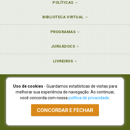
POLÍTICAS
BIBLIOTECA VIRTUAL
PROGRAMAS
JURUÁDOCS
LIVREIROS
Uso de cookies
- Guardamos estatísticas de visitas para
Juruá Editora Ltda., CNPJ 77.535.508/0001-19
melhorar sua experiência de navegação. Ao continuar,
Juruá Informática Ltda., CNPJ 01.701.561/0001-80
você concorda com nossa
política de privacidade
.
NOVO ENDEREÇO:
R. Flávio Dallegrave, 7665, São Lourenço |
Curitiba - Paraná - CEP 82210-310
CONCORDAR E FECHAR
Atendimento: (41) 4009-3900
|
Vendas Atacado: (41) 4009-3939
|
Atendimento via Whatsapp
NÃO DISPOMOS MAIS DE SHOWROOW