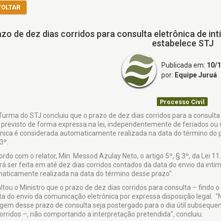
VOLTAR
zo de dez dias corridos para consulta eletrônica de in
estabelece STJ
Publicada em:
10/
por:
Equipe Juruá
Processo Civil
 Turma do STJ concluiu que o prazo de dez dias corridos para a consulta
previsto de forma expressa na lei, independentemente de feriados ou d
ônica é considerada automaticamente realizada na data do término do p
 3º.
ordo com o relator, Min. Messod Azulay Neto, o artigo 5º, § 3º, da Lei 1
rá ser feita em até dez dias corridos contados da data do envio da int
aticamente realizada na data do término desse prazo".
ltou o Ministro que o prazo de dez dias corridos para consulta – findo 
ta do envio da comunicação eletrônica por expressa disposição legal. "N
gem desse prazo de consulta seja postergado para o dia útil subsequent
corridos –, não comportando a interpretação pretendida", concluiu.