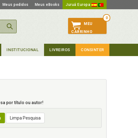
Meus pedidos
Meus eBooks
Juruá Europa
0
MEU
CARRINHO
INSTITUCIONAL
LIVREIROS
CONSINTER
a por título ou autor!
a