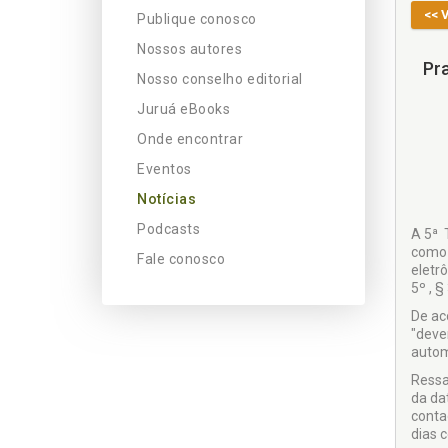
<< 
Publique conosco
Nossos autores
Pra
Nosso conselho editorial
Juruá eBooks
Onde encontrar
Eventos
Notícias
Podcasts
​A 5ª
como 
Fale conosco
eletr
5º , §
De ac
"deve
autom
Ressa
da da
conta
dias 