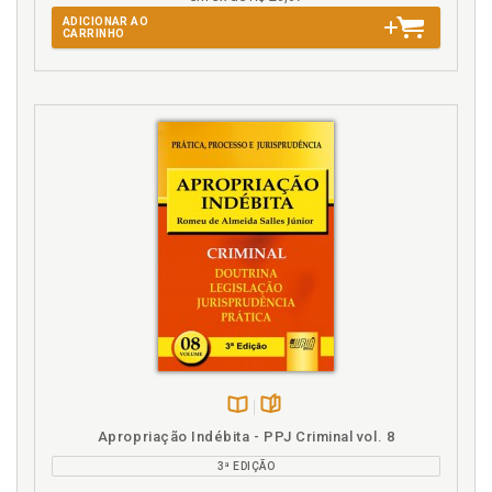
ADICIONAR AO
CARRINHO
Disponível
páginas
Apropriação Indébita - PPJ Criminal vol. 8
na
3ª EDIÇÃO
B.V.