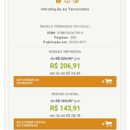
disponível
Disponível
páginas
Introdução ao Terrorismo
em
na
eBook
B.V.
ÂNGELO FERNANDO FACCIOLLI
ISBN:
978853626790-6
Páginas:
508
Publicado em:
02/05/2017
VERSÃO IMPRESSA
de
R$ 229,90
* por
R$ 206,91
em 6x de R$ 34,49
ADICIONAR AO
CARRINHO
VERSÃO DIGITAL
de
R$ 159,90
* por
R$ 143,91
em 5x de R$ 28,78
ADICIONAR EBOOK
AO CARRINHO