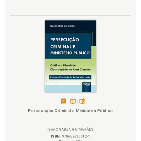
disponível
Disponível
páginas
Persecução Criminal e Ministério Público
em
na
eBook
B.V.
ISAAC SABBÁ GUIMARÃES
ISBN:
978652630012-1