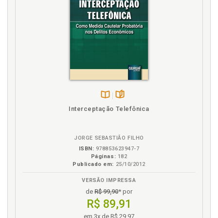
Disponível
páginas
Interceptação Telefônica
na
B.V.
JORGE SEBASTIÃO FILHO
ISBN:
978853623947-7
Páginas:
182
Publicado em:
25/10/2012
VERSÃO IMPRESSA
de
R$ 99,90
* por
R$ 89,91
em 3x de R$ 29,97