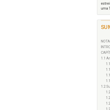
estre
uma T
SU
NOTAS
INTRO
CAPÍT
1.1 A
1.1
1.
1.
1.
1.2 S
1.
1.
1.
1.