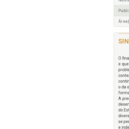
Núme
Publ
Área(
SI
O fin
e que
probl
conte
conti
o da 
forma
A pre
desen
do Es
diver
se pe
e ind