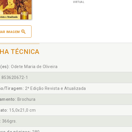
VIRTUAL
IAR IMAGEM
CHA TÉCNICA
(es):
Odete Maria de Oliveira
:
853620672-1
ão/Tiragem:
2ª Edição Revista e Atualizada
amento:
Brochura
ato:
15,0x21,0 cm
:
366grs.