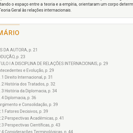
itando o espaço entre a teoria e a empíria, orientaram um corpo determi
eoria Geral às relações internacionais.
MÁRIO
 DA AUTORA, p. 21
DUÇÃO, p. 23
ULO I A DISCIPLINA DE RELAÇÕES INTERNACIONAIS, p. 29
ntecedentes e Evolução, p. 29
.1 Direito Internacional, p. 31
1.2 História dos Tratados, p. 32
1.3 História da Diplomacia, p. 34
1.4 Diplomacia, p. 36
urgimento e Consolidação, p. 39
2.1 Fatores Decisivos, p. 39
2.2 Perspectivas Acadêmicas, p. 41
2.3 Perspectivas Científicas, p. 43
2.4 Considerações Terminológicas, p. 44