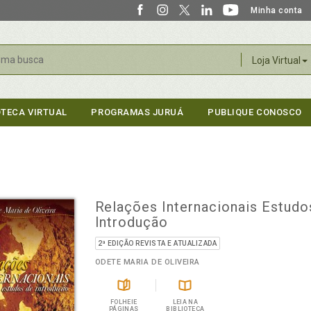
Minha conta
r
Loja Virtual
OTECA VIRTUAL
PROGRAMAS JURUÁ
PUBLIQUE CONOSCO
Relações Internacionais Estudo
Introdução
2ª EDIÇÃO REVISTA E ATUALIZADA
ODETE MARIA DE OLIVEIRA
FOLHEIE
LEIA NA
PÁGINAS
BIBLIOTECA