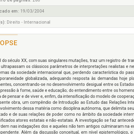
ro de páginas:
280
icado em:
19/03/2004
s):
Direito - Internacional
NOPSE
al do século XX, com suas singulares mutações, traz um registro de tr
 ultrapassam os clássicos parâmetros de interpretações realistas e neo
emas da sociedade internacional que, perdendo característica do pas
poraneidade globalizada, adequando resposta às demandas hoje pla
nentes, concentrando-se no desenvolvimento desigual entre os Estados
opressão à fome, saúde e educação; do entendimento entre os homens
 de pensar e de viver e, enfim, da intensificação do modelo de cooper
sente obra, um compêndio de Introdução ao Estudo das Relações Inte
volvimento dessa matéria como disciplina autônoma, que delimita s
tado e de suas relações de poder como no âmbito da sociedade interna
sificados atores estatais e não-estatais. A investigação se faz ante
rdem nas indagações dos e aqueles não tem antigos culminaram na e
ependente. Além da discussão conceitual, em nível epistemológico, o