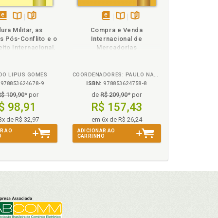
disponível
Disponível
páginas
disponível
Disponível
páginas
ura Militar, as
Compra e Venda
em
na
em
na
s Pós-Conflito e o
Internacional de
eBook
B.V.
eBook
B.V.
ito Internacional,
Mercadorias
A
DO LIPUS GOMES
COORDENADORES: PAULO NALIN, RENATA C. STEINER E LUCIANA PEDROSO XAVIER
978853624678-9
ISBN:
978853624758-8
R$ 109,90
* por
de
R$ 209,90
* por
p. 94
$ 98,91
R$ 157,43
3x de R$ 32,97
em 6x de R$ 26,24
R AO
ADICIONAR AO
O
CARRINHO
24