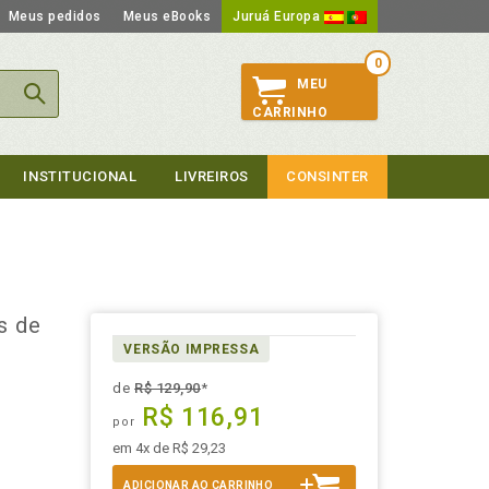
Meus pedidos
Meus eBooks
Juruá Europa
0
MEU
CARRINHO
INSTITUCIONAL
LIVREIROS
CONSINTER
s de
VERSÃO IMPRESSA
de
R$ 129,90
*
R$ 116,91
por
em 4x de R$ 29,23
ADICIONAR AO CARRINHO