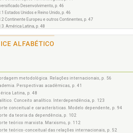
iversificado Desenvolvimento, p. 46
3.1 Estados Unidos e Reino Unido, p. 46
3.2 Continente Europeu e outros Continentes, p. 47
3.3. América Latina, p. 48
3.4 Ex-União Soviética e demais Países Socialistas, p. 51
orte Teórico-Conceitual, p. 52
DICE ALFABÉTICO
4.1 Objeto Material, p. 52
4.2 Objeto Formal, p. 54
4.3 Abordagem Metodológica, p. 56
4.4 Discussão Conceitual, p. 60
a) Critério Tradicional, p. 60
rdagem metodológica. Relações internacionais, p. 56
b) Critério dos Atores, p. 61
demia. Perspectivas acadêmicas, p. 41
c) Critério de Internacionalidade, p. 62
rica Latina, p. 48
d) Critério de Fronteiras ou da Localização, p. 63
lítico. Conceito analítico. Interdependência, p. 123
e) Critério de Sociedade Internacional, p. 64
rte conceitual e características. Modelo dependente, p. 94
ULO II O PROBLEMA DOS PARADIGMAS, p. 69
delo Idealista, p. 73
rte da teoria da dependência, p. 102
1.1 Localização do Movimento, p. 73
rte teórico marxista. Marxismo, p. 112
1.2 Objetivos de Paz, p. 73
rte teórico-conceitual das relações internacionais, p. 52