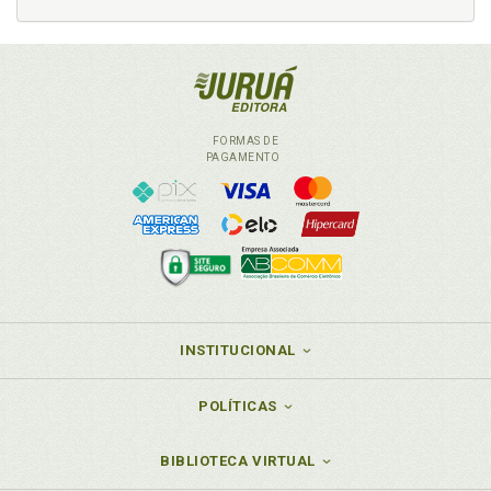
Genética. Bases genéticas do transtorno de
personalidade anti-social sob um enfoque
criminológico, p. 105
Genética. Bases genéticas no transtorno anti-social
de personalidade, p. 117
Genética. Conduta agressiva. Fatores genéticos, p.
26
FORMAS DE
PAGAMENTO
Genética. Os primórdios da formação do psiquismo:
uma possível reconstituição genética do conflito
patogênico, p. 136
Genética. Personalidade anti-social. Bases
genéticas. Considerações finais, p. 123
Genética criminal, p. 108
Guísella de Latorre/Suzana C. de Lavigne. Relação
médico-paciente. Entendimento bioético nas
INSTITUCIONAL
relações sexuais, p. 39
POLÍTICAS
H
História. Antecedentes históricos do crime, p. 150
BIBLIOTECA VIRTUAL
Hormônio. Esteróides sexuais e outros hormônios, p.