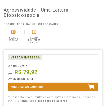
Agressividade - Uma Leitura
Biopsicossocial
COORDENADOR: GABRIEL CHITTÓ GAUER
FOLHEIE
LEIA NA
PÁGINAS
BIBLIOTECA
VIRTUAL
VERSÃO IMPRESSA
de
R$ 99,90
*
R$ 79,92
por
em 3x de R$ 26,64
ADICIONAR AO CARRINHO
* Desconto não cumulativo com outras promoções, incluindo
P.A.P.
,
Cliente Fiel
e
desconto de autores