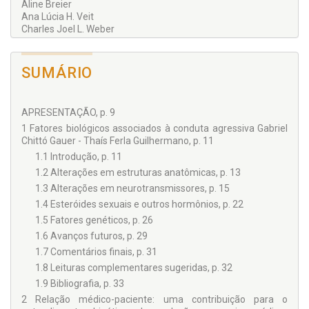
Aline Breier
Ana Lúcia H. Veit
Charles Joel L. Weber
Débora Silva Machado
Gabriel Chittó Gauer
Gabriel Chittó Gauer
SUMÁRIO
Gabriel Chittó Gauer
Gabriel Chittó Gauer
Guísella de Latorre
APRESENTAÇÃO, p. 9
Jorge Abdala Seadi
Luiz R. M. Centurião
1 Fatores biológicos associados à conduta agressiva Gabriel
Paulo Vinícius Sporleder de Souza
Chittó Gauer - Thaís Ferla Guilhermano, p. 11
Rogério Alves Paz
1.1 Introdução, p. 11
Rudyard Emerson Sordi
1.2 Alterações em estruturas anatômicas, p. 13
Ruth Maria Chittó Gauer
1.3 Alterações em neurotransmissores, p. 15
Suzana C. de Lavigne
Thaís Ferla Guilhermano
1.4 Esteróides sexuais e outros hormônios, p. 22
1.5 Fatores genéticos, p. 26
1.6 Avanços futuros, p. 29
1.7 Comentários finais, p. 31
1.8 Leituras complementares sugeridas, p. 32
1.9 Bibliografia, p. 33
2 Relação médico-paciente: uma contribuição para o