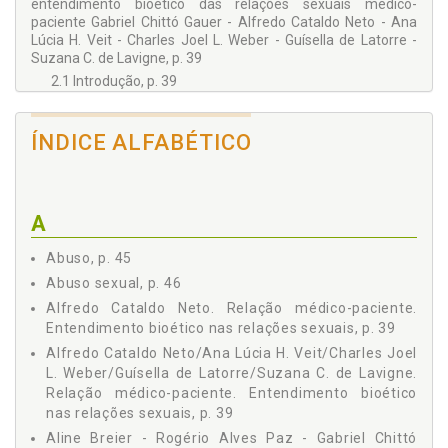
entendimento bioético das relações sexuais médico-
paciente Gabriel Chittó Gauer - Alfredo Cataldo Neto - Ana
Lúcia H. Veit - Charles Joel L. Weber - Guísella de Latorre -
Suzana C. de Lavigne, p. 39
2.1 Introdução, p. 39
2.2 Estudos epidemiológicos, p. 41
2.3 Conceitos éticos em relação à conduta sexual na
ÍNDICE ALFABÉTICO
relação médico-paciente, p. 43
2.4 O perfil do médico abusador e do paciente abusado, p.
49
2.5 Conseqüências negativas do relacionamento sexual
A
médico-paciente, p. 51
2.6 Aspectos legais, p. 52
Abuso, p. 45
2.7 Estratégias educacionais e preventivas, p. 54
Abuso sexual, p. 46
2.8 Considerações finais, p. 56
Alfredo Cataldo Neto. Relação médico-paciente.
2.9 Bibliografia, p. 57
Entendimento bioético nas relações sexuais, p. 39
3 Cumplicidade entre antropologia, psiquiatria e psicanálise
Alfredo Cataldo Neto/Ana Lúcia H. Veit/Charles Joel
Luiz R. M. Centurião - Ruth Maria Chittó Gauer, p. 59
L. Weber/Guísella de Latorre/Suzana C. de Lavigne.
3.1 Bibliografia, p. 103
Relação médico-paciente. Entendimento bioético
4 Bases genéticas do transtorno de personalidade anti-social
nas relações sexuais, p. 39
sob um enfoque criminológico Paulo Vinícius Sporleder de
Aline Breier - Rogério Alves Paz - Gabriel Chittó
Souza, p. 105