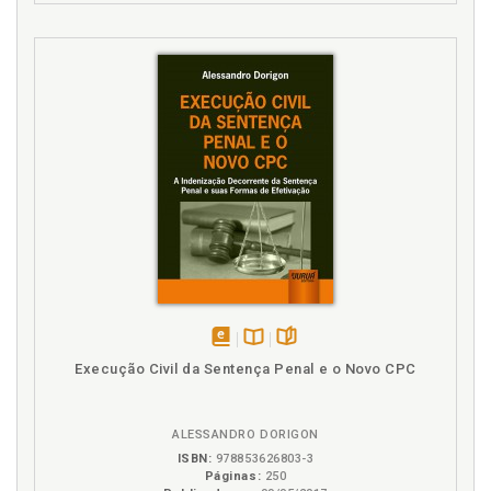
disponível
Disponível
páginas
Execução Civil da Sentença Penal e o Novo CPC
em
na
eBook
B.V.
ALESSANDRO DORIGON
ISBN:
978853626803-3
Páginas:
250