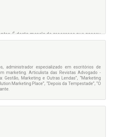
entes. É desta mescla de processos que nasceu
afio era encontrar uma teoria viável para o
 o que se aprendeu com os erros e acertos do
empresas que atuem nas áreas de tecnologia,
ng. O alicerce da nova geração de negócios está
ignifica o Revolution Marketing Place para sua
, administrador especializado em escritórios de
marketing. Articulista das Revistas Advogado -
a: Gestão, Marketing e Outras Lendas”, “Marketing
olution Marketing Place”, “Depois da Tempestade”, “O
ante.