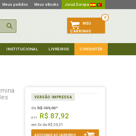
Meus pedidos
Meus eBooks
Juruá Europa
0
MEU
CARRINHO
INSTITUCIONAL
LIVREIROS
CONSINTER
limina
des
VERSÃO IMPRESSA
de
R$ 109,90
*
R$ 87,92
por
em 3x de R$ 29,31
ADICIONAR AO CARRINHO