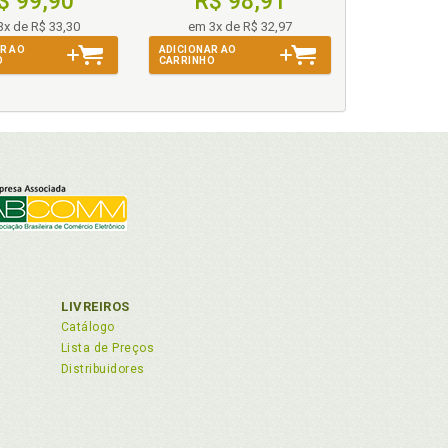
$ 99,90
R$ 98,91
3x de R$ 33,30
em 3x de R$ 32,97
R AO
ADICIONAR AO
O
CARRINHO
LIVREIROS
Catálogo
Lista de Preços
Distribuidores