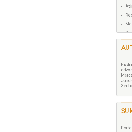
Ati
Re
Me
Des
a 
de
AU
co
com
pro
Rodri
em
advoc
Merca
Juríd
Senho
SU
Parte 