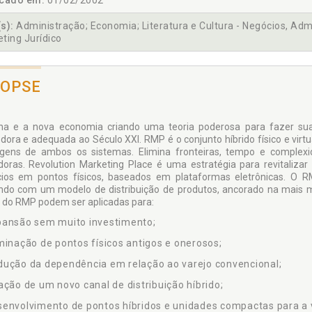
icado em:
01/02/2002
s):
Administração; Economia; Literatura e Cultura - Negócios, Admi
ting Jurídico
NOPSE
ha e a nova economia criando uma teoria poderosa para fazer sua
dora e adequada ao Século XXI. RMP é o conjunto híbrido físico e vir
gens de ambos os sistemas. Elimina fronteiras, tempo e complexid
doras. Revolution Marketing Place é uma estratégia para revitalizar
ios em pontos físicos, baseados em plataformas eletrônicas. O RM
ndo com um modelo de distribuição de produtos, ancorado na mais m
s do RMP podem ser aplicadas para:
pansão sem muito investimento;
minação de pontos físicos antigos e onerosos;
ução da dependência em relação ao varejo convencional;
ação de um novo canal de distribuição híbrido;
envolvimento de pontos híbridos e unidades compactas para a 