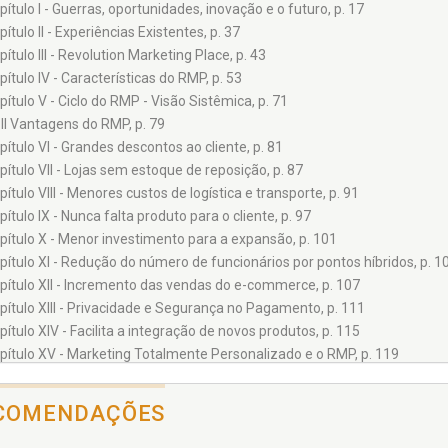
pítulo I - Guerras, oportunidades, inovação e o futuro, p. 17
pítulo II - Experiências Existentes, p. 37
pítulo III - Revolution Marketing Place, p. 43
pítulo IV - Características do RMP, p. 53
pítulo V - Ciclo do RMP - Visão Sistêmica, p. 71
 II Vantagens do RMP, p. 79
pítulo VI - Grandes descontos ao cliente, p. 81
pítulo VII - Lojas sem estoque de reposição, p. 87
pítulo VIII - Menores custos de logística e transporte, p. 91
pítulo IX - Nunca falta produto para o cliente, p. 97
pítulo X - Menor investimento para a expansão, p. 101
pítulo XI - Redução do número de funcionários por pontos híbridos, p. 1
pítulo XII - Incremento das vendas do e-commerce, p. 107
pítulo XIII - Privacidade e Segurança no Pagamento, p. 111
pítulo XIV - Facilita a integração de novos produtos, p. 115
pítulo XV - Marketing Totalmente Personalizado e o RMP, p. 119
 III Guia Prático para implementação do RMP, p. 145
pítulo XVI - Etapas para implantação do RMP, p. 147
COMENDAÇÕES
IV Idéias para o RMP, p. 155
pítulo XVII - Formatação de Negócios em RMP, p. 157