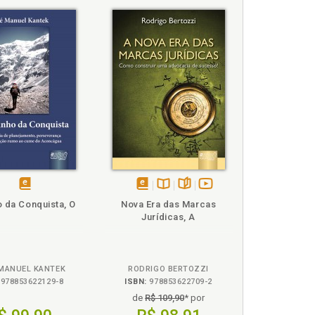
arejo, p. 167
disponível
disponível
Disponível
páginas
vídeo
 da Conquista, O
Nova Era das Marcas
em
em
na
da
Jurídicas, A
eBook
eBook
B.V.
obra
MANUEL KANTEK
RODRIGO BERTOZZI
978853622129-8
ISBN:
978853622709-2
de
R$ 109,90
* por