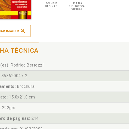
FOLHEIE
LEIA NA
PÁGINAS
BIBLIOTECA
VIRTUAL
IAR IMAGEM
CHA TÉCNICA
(es):
Rodrigo Bertozzi
:
853620047-2
amento:
Brochura
ato:
15,0x21,0 cm
:
292grs.
ro de páginas:
214