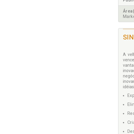
Publ
Área(
Marke
SI
A vel
vence
vanta
inova
negóc
inova
idéia
Ex
Eli
Red
Cri
Des