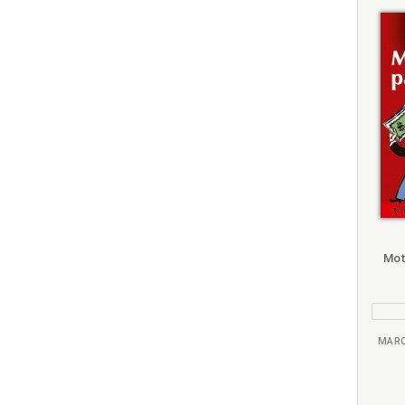
Ca
Ca
Ca
Ca
Ca
Ca
Refer
Também
Também
Folheie
Tamb
Mot
MARC