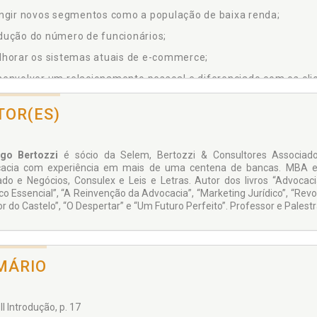
ngir novos segmentos como a população de baixa renda;
dução do número de funcionários;
lhorar os sistemas atuais de e-commerce;
envolver um relacionamento pessoal e diferenciado com os cli
idéia do RMP – Revolution Marketing Place, ou seja, o des
senvolvimento sustentado das empresas modernas aproveitando
TOR(ES)
mércio eletrônico e o varejo convencional. Aplicável para 
ércio, rede varejista, rede de franchising, indústrias e shoppi
nta. A revolução de modelos econômicos, em síntese, é o que s
go Bertozzi
é sócio da Selem, Bertozzi & Consultores Associados
presa.
acia com experiência em mais de uma centena de bancas. MBA em 
do e Negócios, Consulex e Leis e Letras. Autor dos livros “Advocaci
ico Essencial”, “A Reinvenção da Advocacia”, “Marketing Jurídico”, “Rev
r do Castelo”, “O Despertar” e “Um Futuro Perfeito”. Professor e Palestr
MÁRIO
II Introdução, p. 17