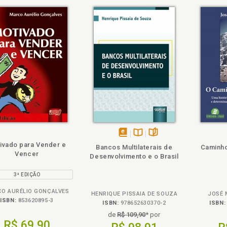
pítulo XVIII - Recessão: todos estaremos lá um dia, p. 163
pítulo XIX - RMP para a indústria: uma alternativa à falta de espaço no v
pítulo XX - RMP e Novos Segmentos de Consumo - Baixa Renda, p. 177
pítulo XXI - A morte da Web tal qual a conhecemos, p. 183
pítulo XXII - B2B e o RMP, p. 195
pítulo XXIII - As Empresas e o Marketing Social, p. 201
ências, p. 211
ém
Também
Também
Folheie
Veja o
disponível
Disponível
páginas
ivado para Vender e
Bancos Multilaterais de
Caminho
em
na
Vencer
Desenvolvimento e o Brasil
eBook
B.V.
3ª EDIÇÃO
O AURÉLIO GONÇALVES
HENRIQUE PISSAIA DE SOUZA
JOSÉ 
ISBN:
853620895-3
ISBN:
978652630370-2
ISBN:
de
R$ 109,90
* por
R$ 69,90