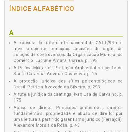
7 Estudo de Impacto Ambiental a posteriori, p. 37
ÍNDICE ALFABÉTICO
8 Conclusões, p. 41
9 Referências, p. 41
PRINCÍPIOS AMBIENTAIS, DIREITOS FUNDAMENTAIS,
PROPRIEDADE E ABUSO DE DIREITO: POR UMA LEITURA A
A
PARTIR DO GARANTISMO JURÍDICO (FERRAJOLI) - Alexandre
Morais da Rosa, p. 43
A cláusula do tratamento nacional do GATT/94 e o
1 Introdução, p. 43
meio ambiente: principais decisões do órgão de
2 Garantismo Jurídico, Constituição e Direitos
solução de controvérsias da Organização Mundial do
Fundamentais, p. 43
Comércio. Luciane Amaral Corrêa, p. 193
3 Norma Jurídica: regra + princípio e oxigenação
A Polícia Militar de Proteção Ambiental no oeste de
constitucional, p. 45
Santa Catarina. Ademar Casanova, p. 15
4 O meio ambiente na Constituição Federal de 1988 e
A proteção jurídica dos sítios paleontológicos no
seus princípios, p. 48
Brasil. Patrícia Azevedo da Silveira, p. 293
5 O abuso de direito e os limites da propriedade privada, p.
A tutela jurídica da caatinga. Ivan Lira de Carvalho, p.
49
175
6 Considerações Finais, p. 51
Abuso de direito. Princípios ambientais, direitos
7 Referências, p. 51
fundamentais, propriedade e abuso de direito: por
ATIVISMO JUDICIAL EM MATÉRIA AMBIENTAL - Anderson
uma leitura a partir do garantismo jurídico (Ferrajoli).
Furlan Freire da Silva, p. 53
Alexandre Morais da Rosa, p. 43
1 Introdução, p. 53