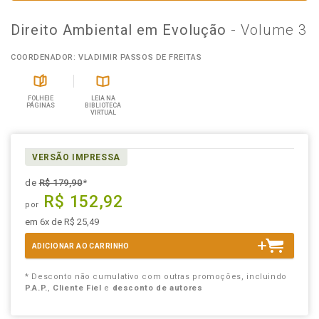
Direito Ambiental em Evolução
- Volume 3
COORDENADOR: VLADIMIR PASSOS DE FREITAS
FOLHEIE
LEIA NA
PÁGINAS
BIBLIOTECA
VIRTUAL
VERSÃO IMPRESSA
de
R$ 179,90
*
R$ 152,92
por
em 6x de R$ 25,49
ADICIONAR AO CARRINHO
* Desconto não cumulativo com outras promoções, incluindo
P.A.P.
,
Cliente Fiel
e
desconto de autores