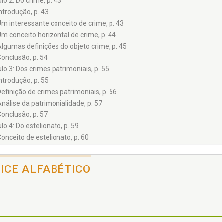
lo 2: Do crime, p. 43
Introdução, p. 43
Um interessante conceito de crime, p. 43
Um conceito horizontal de crime, p. 44
Algumas definições do objeto crime, p. 45
Conclusão, p. 54
lo 3: Dos crimes patrimoniais, p. 55
Introdução, p. 55
Definição de crimes patrimoniais, p. 56
Análise da patrimonialidade, p. 57
Conclusão, p. 57
lo 4: Do estelionato, p. 59
Conceito de estelionato, p. 60
O estelionato e o Código Penal brasileiro, p. 61
O estelionato privilegiado e o Código Penal brasileiro, p. 66
DICE ALFABÉTICO
Outros tipos de estelionato especificados no Código Penal brasileiro, p. 
Conclusão, p. 70
ulo 5: O método de ação dos hackers programadores e outros tipos de a
Introdução, p. 71
Tipos e formas de ataques, p. 71