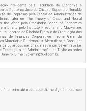
ção Inteligente pela Faculdade de Economia e
ores Doutores José de Oliveira Siqueira e Ronaldo
ação de Empresas pela Escola de Administração de
dministrator em The Theory of Chaos and Neural
ver the World pela Stockholm School of Economics
m Direito pelo Instituto Presbiteriano Mackenzie.
Moura Lacerda de Ribeirão Preto e de Graduação das
inas de Finanças Corporativas, Teoria Geral da
 Materiais e Patrimoniais. Além disso, é Consultor
s de 50 artigos nacionais e estrangeiros em revistas
 Teoria geral da Administração: de Taylor às redes
Janeiro. E-mail: vplentini@uol.com.br.
 e financeiro até o pós-capitalismo digital-neural sob