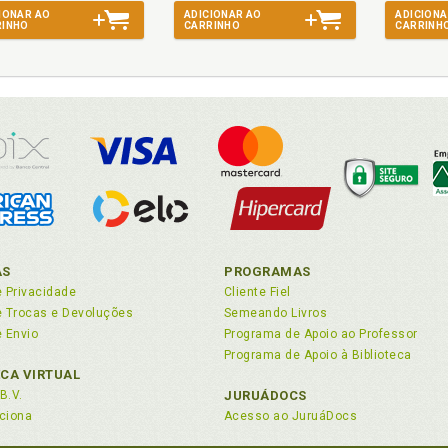
IONAR AO
ADICIONAR AO
ADICIONA
RINHO
CARRINHO
CARRINH
italismo industrial e financeiro. Estudo longitudinal. Pós-cap
clusão, p. 40
italismo industrial e financeiro. Evolução. Um estudo longitudi
vista do ordenamento jurídico, p. 17
tão de crédito, p. 88
tão de crédito. Crimes de clonagem de cartões de crédito, p. 99
tão de crédito. Pagamentos realizados com detalhes originais do
rtão de crédito. Pagamentos realizados utilizando-se de 
ptografados, p. 88
AS
PROGRAMAS
tão inteligente, p. 89
e Privacidade
Cliente Fiel
alo-de-Tróia ou o «Trojan Horse», p. 92
de Trocas e Devoluções
Semeando Livros
e Envio
Programa de Apoio ao Professor
alo-de-tróia. Tipos e formas de ataque, p. 71
Programa de Apoio à Biblioteca
que eletrônico, p. 87
ECA VIRTUAL
 Vieira de Souza. Crime. Definição, p. 46
B.V.
JURUÁDOCS
culação internacional de informações, p. 97
ciona
Acesso ao JuruáDocs
nagem de cartões de crédito. Crime, p. 99