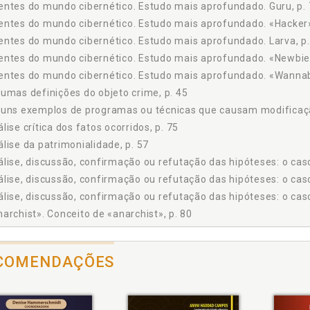
ntes do mundo cibernético. Estudo mais aprofundado. Guru, p.
Análise crítica dos fatos ocorridos, p. 75
ntes do mundo cibernético. Estudo mais aprofundado. «Hacker»
Conclusão, p. 75
lo 6: O estelionato eletrônico e seus agentes, p. 77
ntes do mundo cibernético. Estudo mais aprofundado. Larva, p.
Introdução, p. 77
ntes do mundo cibernético. Estudo mais aprofundado. «Newbie»
Classificação dos usuários, p. 77
entes do mundo cibernético. Estudo mais aprofundado. «Wannab
Um estudo mais aprofundado sobre os agentes do mundo cibernético, p
umas definições do objeto crime, p. 45
Um conceito de hacker, p. 79
uns exemplos de programas ou técnicas que causam modificaçã
Um conceito de cracker, p. 80
lise crítica dos fatos ocorridos, p. 75
Um conceito de phreaker, p. 80
lise da patrimonialidade, p. 57
Um conceito de anarchist, p. 80
lise, discussão, confirmação ou refutação das hipóteses: o caso
Um conceito de warez, p. 81
lise, discussão, confirmação ou refutação das hipóteses: o cas
O problema da falta de segurança na internet, p. 81
lise, discussão, confirmação ou refutação das hipóteses: o caso
 Os mínimos requisitos que a internet deve ter e, certamente, não os te
archist». Conceito de «anarchist», p. 80
 Procedimentos crakers e outras fraudes conectadas. O dinheiro digit
eligentes, p. 87
xo. Argentina. Presupuestos para la incriminación del «hacking»
 Alguns exemplos de programas ou técnicas que causam modificação ou
xo. Artigos para leitura e complementação sobre o estelionato e
COMENDAÇÕES
 O problema da prova no direito de informática, p. 93
xo. Legislação pertinente: Projeto de Lei 1.713/96, p. 166
 O problema da prova informática no direito brasileiro, p. 95
xo. Legislação pertinente: Projeto de Lei 84/99, p. 163
 A circulação internacional de informações, p. 97
xo. Notícias do Estado de São Paulo I, p. 178
 Os graves problemas da anomalia na internet: os crimes cometidos na r