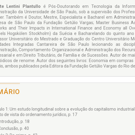
te Lentini Plantullo
é Pós-Doutorando em Tecnologia da Informa
istração da Universidade de São Paulo, sob a supervisão dos Profess
er. Também é Doutor, Mestre, Especialista e Bacharel em Administr
sa de São Paulo da Fundação Getúlio Vargas; Master Business A
rks and Their Impacts in International Finance and Economy all O
els Hogskölen Stockholm) da Suécia e Bacharelando do quinto ano e
ssor Universitário do Mestrado e Graduação do Centro Universitário 
dades Integradas Cantareira de São Paulo lecionando as discipl
istração, Comportamento Organizacional e Administração dos Recursos
sarial e em Direito Tributário, de Família e de Sucessões. Autor de mai
iódicos de renome. Autor dos seguintes livros: Economia em compras e
is, ambos publicados pela Editora da Fundação Getúlio Vargas do Rio de 
MÁRIO
lo 1: Um estudo longitudinal sobre a evolução do capitalismo industrial
o de vista do ordenamento jurídico, p. 17
Introdução, p. 18
Conclusão, p. 40