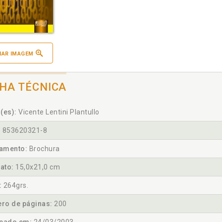
IAR IMAGEM
CHA TÉCNICA
(es):
Vicente Lentini Plantullo
:
853620321-8
amento:
Brochura
ato:
15,0x21,0 cm
:
264grs.
ro de páginas:
200