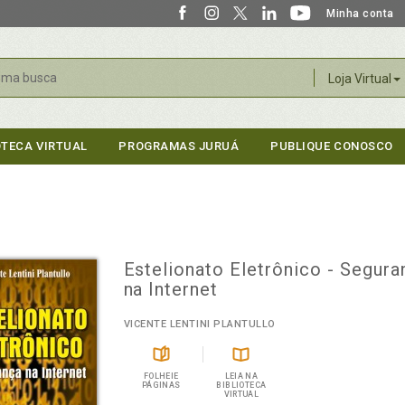
Minha conta
r
Loja Virtual
OTECA VIRTUAL
PROGRAMAS JURUÁ
PUBLIQUE CONOSCO
Estelionato Eletrônico - Segura
na Internet
VICENTE LENTINI PLANTULLO
FOLHEIE
LEIA NA
PÁGINAS
BIBLIOTECA
VIRTUAL