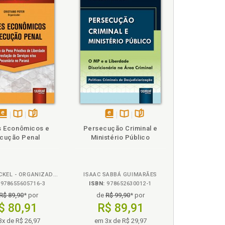
ipótese primeira, p. 101
hipótese segunda, p. 105
pótese terceira, p. 106
, p. 125
co. Anexo, p. 141
disponível
Disponível
páginas
disponível
Disponível
páginas
s Econômicos e
Persecução Criminal e
em
na
em
na
cução Penal
Ministério Público
eBook
B.V.
eBook
B.V.
111
78
HELENA NICKEL - ORGANIZADOR: CRISTIANO POTER
ISAAC SABBÁ GUIMARÃES
978655605716-3
ISBN:
978652630012-1
R$ 89,90
* por
de
R$ 99,90
* por
$ 80,91
R$ 89,91
3x de R$ 26,97
em 3x de R$ 29,97
, p. 83