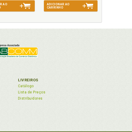
R AO
ADICIONAR AO
O
CARRINHO
italismo digital-neural. Ordenamento jurídico.
nal. Pós capitalismo digital-neural sob o ponto
s cartões de crédito, p. 88
detalhes de cartões de crédito devidamente
LIVREIROS
Catálogo
Lista de Preços
Distribuidores