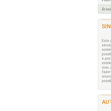
Publ
Área(
SI
Esta 
sécul
estel
possi
e pós
estel
civis
fazer
oriun
possi
AU