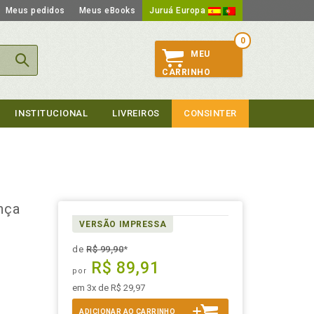
Meus pedidos
Meus eBooks
Juruá Europa
0
MEU
CARRINHO
INSTITUCIONAL
LIVREIROS
CONSINTER
nça
VERSÃO IMPRESSA
de
R$ 99,90
*
R$ 89,91
por
em 3x de R$ 29,97
ADICIONAR AO CARRINHO