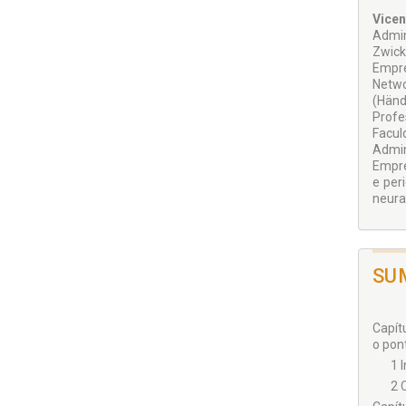
Vicen
Admin
Zwick
Empre
Netwo
(Händ
Profe
Facul
Admin
Empre
e per
neura
SU
Capítu
o pont
1 
2 