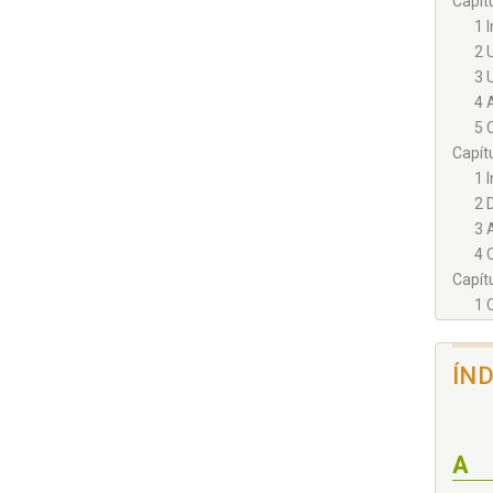
Capítu
1 
2 
3 
4 
5 
Capítu
1 
2 
3 
4 
Capítu
1 
2 
3 
ÍN
4 
5 
Capít
1 
A
2 