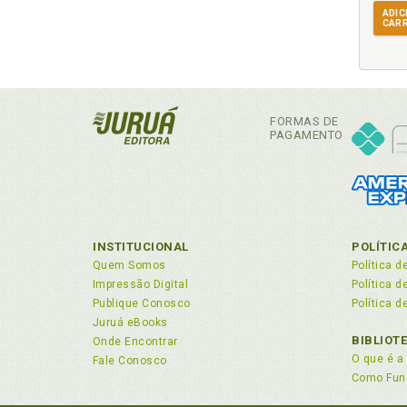
ADIC
CAR
C
Cap
Con
Cap
FORMAS DE
de 
PAGAMENTO
Car
Car
Car
Ca
cri
INSTITUCIONAL
POLÍTIC
Car
Quem Somos
Política d
Cav
Impressão Digital
Política 
Publique Conosco
Política d
Cav
Juruá eBooks
Che
BIBLIOT
Onde Encontrar
Cid
O que é a 
Fale Conosco
Cir
Como Fun
Clo