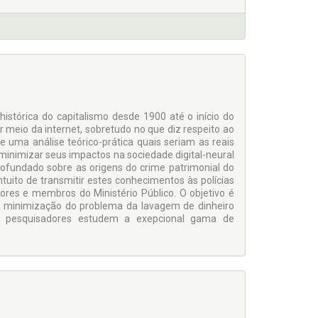
stórica do capitalismo desde 1900 até o início do
 meio da internet, sobretudo no que diz respeito ao
de uma análise teórico-prática quais seriam as reais
 minimizar seus impactos na sociedade digital-neural
ofundado sobre as origens do crime patrimonial do
ntuito de transmitir estes conhecimentos às polícias
dores e membros do Ministério Público. O objetivo é
a minimização do problema da lavagem de dinheiro
os pesquisadores estudem a exepcional gama de