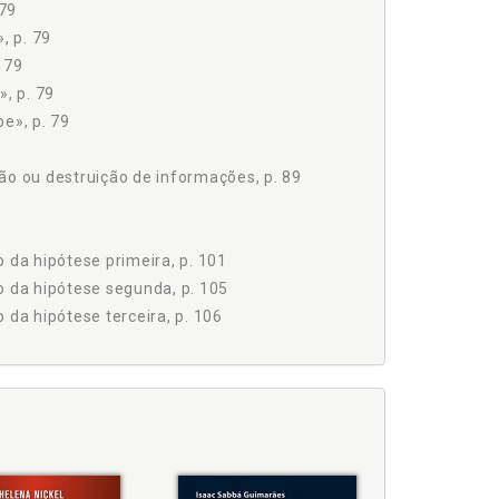
 79
, p. 79
 79
, p. 79
e», p. 79
. 79
o ou destruição de informações, p. 89
 da hipótese primeira, p. 101
o da hipótese segunda, p. 105
 da hipótese terceira, p. 106
m, p. 85
al, cheque eletrônico, cartões de crédito e cartões
, p. 125
 destruição de informações, p. 89
letrônico, p. 141
ede, p. 97