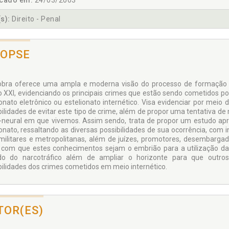
icado em:
24/03/2003
s):
Direito - Penal
NOPSE
obra oferece uma ampla e moderna visão do processo de formação hi
o XXI, evidenciando os principais crimes que estão sendo cometidos por
ionato eletrônico ou estelionato internético. Visa evidenciar por meio 
bilidades de evitar este tipo de crime, além de propor uma tentativa de
-neural em que vivemos. Assim sendo, trata de propor um estudo apr
ionato, ressaltando as diversas possibilidades de sua ocorrência, com i
, militares e metropolitanas, além de juízes, promotores, desembarga
 com que estes conhecimentos sejam o embrião para a utilização d
do do narcotráfico além de ampliar o horizonte para que outr
bilidades dos crimes cometidos em meio internético.
TOR(ES)