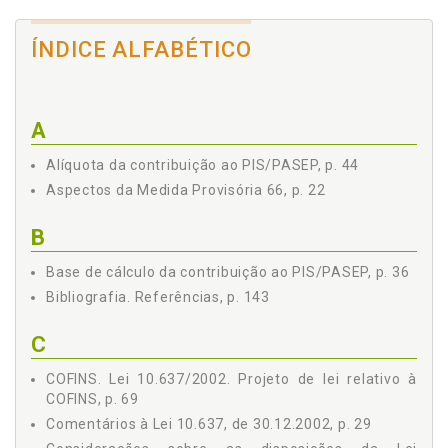
VI Do Projeto de Lei relativo à COFINS, p. 69
CONSIDERAÇÕES SOBRE AS DISPOSIÇÕES DA LEI 10.637, DE
ÍNDICE ALFABÉTICO
30.12.2002 ATINENTE AO PAGAMENTO E PARCELAMENTO
DE DÉBITOS TRIBUTÁRIOS FEDERAIS, p. 71
Conclusão, p. 82
A
VII Da responsabilidade nas importações realizadas por
conta e ordem de terceiros, p. 84
Alíquota da contribuição ao PIS/PASEP, p. 44
1 Transporte internacional, p. 86
Aspectos da Medida Provisória 66, p. 22
2 Entidades fechadas de previdência complementar, p.
96
3 Incentivo à inovação tecnológica - Arts. 39 a 46, p.
B
109
Base de cálculo da contribuição ao PIS/PASEP, p. 36
4 Energia elétrica, p. 115
VIII Do crédito presumido de IPI - incentivo fiscal para
Bibliografia. Referências, p. 143
desenvolvimento regional, p. 125
REFERÊNCIAS, p. 143
C
COFINS. Lei 10.637/2002. Projeto de lei relativo à
COFINS, p. 69
Comentários à Lei 10.637, de 30.12.2002, p. 29