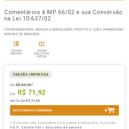
Comentários à MP 66/02 e sua Conversão
na Lei 10.637/02
COORDENADORES: MARCELO MAGALHÃES PEIXOTO E JOÃO DAMASCENO
BORGES DE MIRANDA
FOLHEIE
LEIA NA
PÁGINAS
BIBLIOTECA
VIRTUAL
VERSÃO IMPRESSA
de
R$ 89,90
*
R$ 71,92
por
em 2x de R$ 35,96
ADICIONAR AO CARRINHO
* Desconto não cumulativo com outras promoções, incluindo
P.A.P.
,
Cliente Fiel
e
desconto de autores