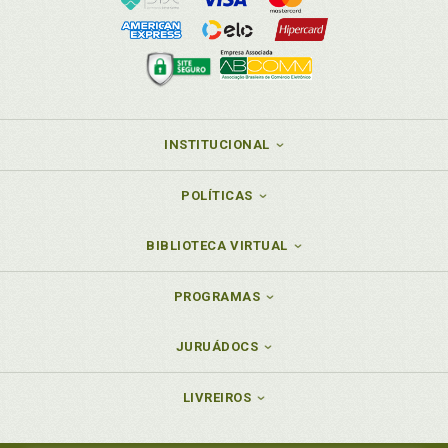
Previdência complementar. Lei 10.637/2002.
Entidades fechadas, p. 96
Princípio da anterioridade, p. 20
Princípio da legalidade, p. 18
Princípios constitucionais e tributários, p. 17
Projeto de lei relativo à COFINS, p. 69
INSTITUCIONAL
R
POLÍTICAS
Receitas não integrantes da base de cálculo, p. 39
Receitas não sujeitas à incidência da contribuição ao
BIBLIOTECA VIRTUAL
PIS/PASEP, p. 61
Referências. Bibliografia, p. 143
PROGRAMAS
Responsabilidade nas importações realizadas por
conta e ordem de terceiros, p. 84
JURUÁDOCS
S
LIVREIROS
Saldo credor. Lei 10.637/2002. Eventual saldo credor
e forma de utilização dos créditos concedidos, p. 56