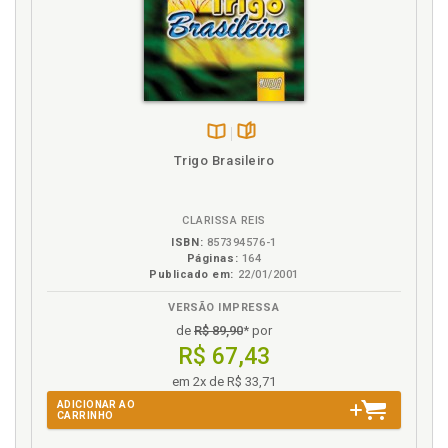
Disponível
páginas
Trigo Brasileiro
na
B.V.
CLARISSA REIS
ISBN:
857394576-1
Páginas:
164
Publicado em:
22/01/2001
VERSÃO IMPRESSA
de
R$ 89,90
* por
R$ 67,43
em 2x de R$ 33,71
ADICIONAR AO
CARRINHO