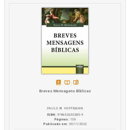
disponível
Disponível
páginas
Breves Mensagens Bíblicas
em
na
eBook
B.V.
PAULO W. HOFFMANN
ISBN:
978652630285-9
Páginas:
136
Publicado em:
30/11/2022