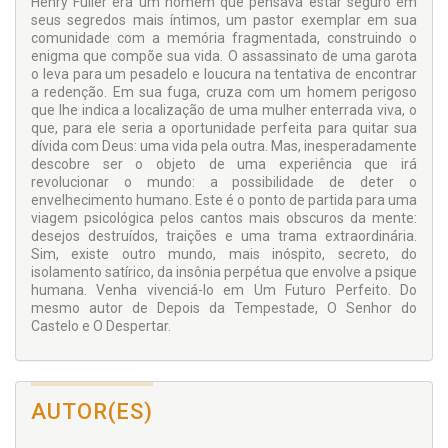
Henry Fuller era um homem que pensava estar seguro em
seus segredos mais íntimos, um pastor exemplar em sua
comunidade com a memória fragmentada, construindo o
enigma que compõe sua vida. O assassinato de uma garota
o leva para um pesadelo e loucura na tentativa de encontrar
a redenção. Em sua fuga, cruza com um homem perigoso
que lhe indica a localização de uma mulher enterrada viva, o
que, para ele seria a oportunidade perfeita para quitar sua
dívida com Deus: uma vida pela outra. Mas, inesperadamente
descobre ser o objeto de uma experiência que irá
revolucionar o mundo: a possibilidade de deter o
envelhecimento humano. Este é o ponto de partida para uma
viagem psicológica pelos cantos mais obscuros da mente:
desejos destruídos, traições e uma trama extraordinária.
Sim, existe outro mundo, mais inóspito, secreto, do
isolamento satírico, da insônia perpétua que envolve a psique
humana. Venha vivenciá-lo em Um Futuro Perfeito. Do
mesmo autor de Depois da Tempestade, O Senhor do
Castelo e O Despertar.
AUTOR(ES)