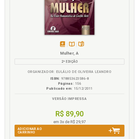
disponível
Disponível
páginas
Mulher, A
em
na
2ª EDIÇÃO
eBook
B.V.
ORGANIZADOR: EULÁLIO DE OLIVEIRA LEANDRO
ISBN:
978853623586-8
Páginas:
156
Publicado em:
15/12/2011
VERSÃO IMPRESSA
R$ 89,90
em 3x de R$ 29,97
ADICIONAR AO
CARRINHO