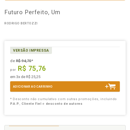
Futuro Perfeito, Um
RODRIGO BERTOZZI
VERSÃO IMPRESSA
de
R$ 94,70
*
R$ 75,76
por
em 3x de R$ 25,25
ADICIONAR AO CARRINHO
* Desconto não cumulativo com outras promoções, incluindo
P.A.P.
,
Cliente Fiel
e
desconto de autores