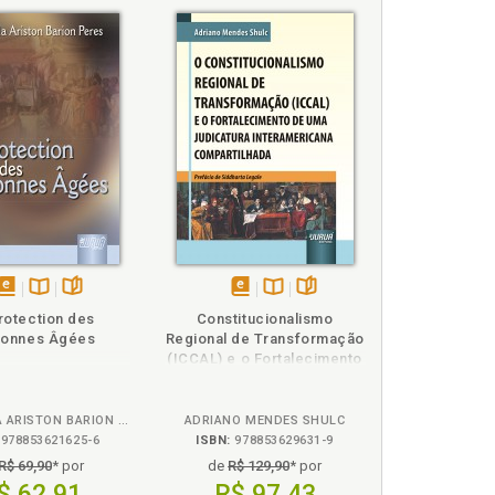
disponível
Disponível
páginas
disponível
Disponível
páginas
rotection des
Constitucionalismo
em
na
em
na
sonnes Âgées
Regional de Transformação
eBook
B.V.
eBook
B.V.
(ICCAL) e o Fortalecimento
de uma Judicatura
Interamericana
Compartilhada, O
ANA PAULA ARISTON BARION PERES
ADRIANO MENDES SHULC
978853621625-6
ISBN:
978853629631-9
R$ 69,90
* por
de
R$ 129,90
* por
$ 62,91
R$ 97,43