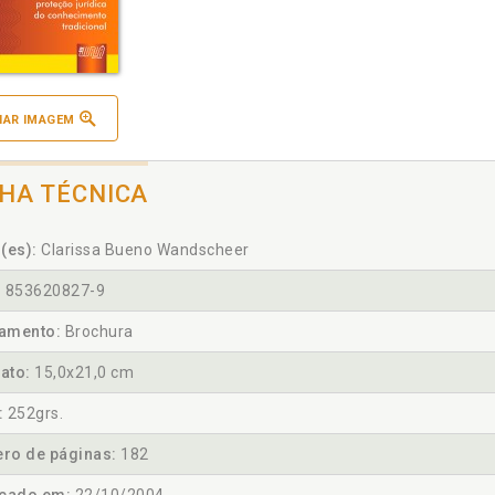
IAR IMAGEM
CHA TÉCNICA
(es):
Clarissa Bueno Wandscheer
:
853620827-9
amento:
Brochura
ato:
15,0x21,0 cm
:
252grs.
ro de páginas:
182