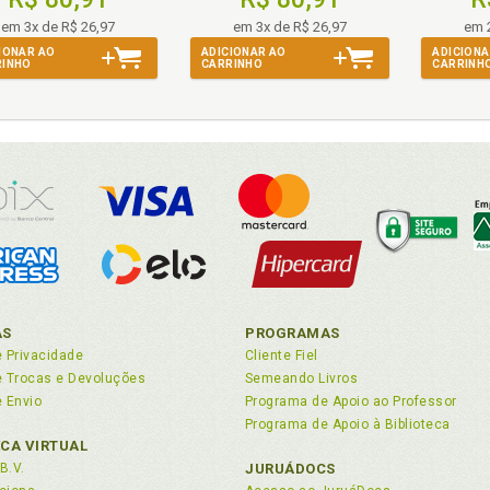
em 3x de R$ 26,97
em 3x de R$ 26,97
em 
IONAR AO
ADICIONAR AO
ADICIONA
RINHO
CARRINHO
CARRINH
AS
PROGRAMAS
e Privacidade
Cliente Fiel
de Trocas e Devoluções
Semeando Livros
e Envio
Programa de Apoio ao Professor
Programa de Apoio à Biblioteca
ECA VIRTUAL
B.V.
JURUÁDOCS