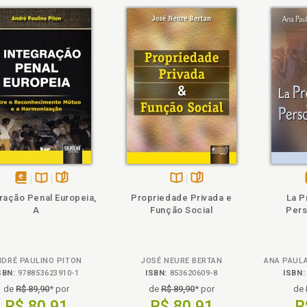
ém
olheie
Também
Também
Folheie
disponível
Disponível
páginas
Disponível
páginas
ração Penal Europeia,
Propriedade Privada e
La P
em
na
na
A
Função Social
Per
eBook
B.V.
B.V.
NDRÉ PAULINO PITON
JOSÉ NEURE BERTAN
SBN:
978853623910-1
ISBN:
853620609-8
ISBN:
de
R$ 89,90
* por
de
R$ 89,90
* por
de
R$ 80,91
R$ 80,91
R