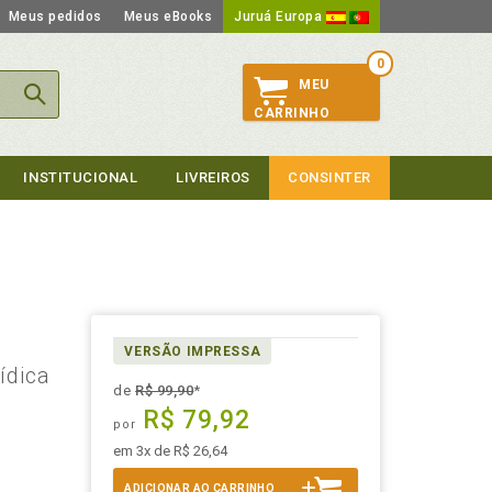
Meus pedidos
Meus eBooks
Juruá Europa
0
MEU
CARRINHO
INSTITUCIONAL
LIVREIROS
CONSINTER
VERSÃO IMPRESSA
ídica
de
R$ 99,90
*
R$ 79,92
por
em 3x de R$ 26,64
ADICIONAR AO CARRINHO