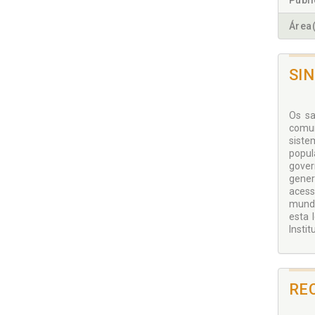
Publ
Área(
SI
Os sa
comun
siste
popul
gover
gener
acess
mundi
esta 
Instit
RE