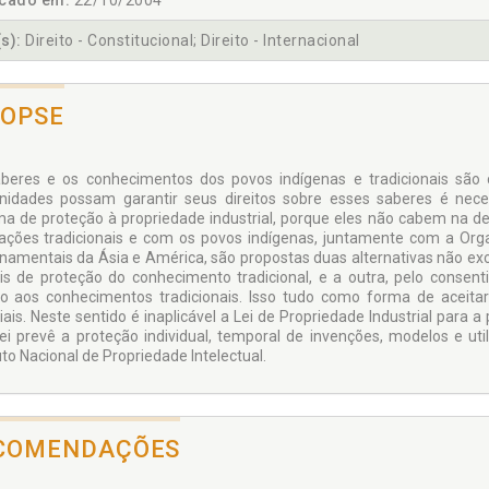
icado em:
22/10/2004
s):
Direito - Constitucional; Direito - Internacional
NOPSE
beres e os conhecimentos dos povos indígenas e tradicionais são co
idades possam garantir seus direitos sobre esses saberes é neces
ma de proteção à propriedade industrial, porque eles não cabem na de
ações tradicionais e com os povos indígenas, juntamente com a Org
namentais da Ásia e América, são propostas duas alternativas não exc
is de proteção do conhecimento tradicional, e a outra, pelo conse
o aos conhecimentos tradicionais. Isso tudo como forma de aceitar e
ais. Neste sentido é inaplicável a Lei de Propriedade Industrial para 
lei prevê a proteção individual, temporal de invenções, modelos e u
uto Nacional de Propriedade Intelectual.
COMENDAÇÕES