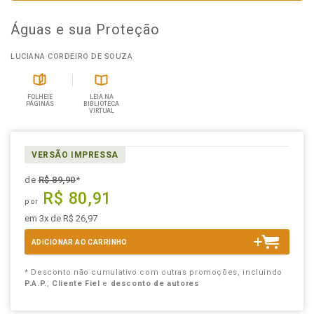
Águas e sua Proteção
LUCIANA CORDEIRO DE SOUZA
FOLHEIE
LEIA NA
PÁGINAS
BIBLIOTECA
VIRTUAL
VERSÃO IMPRESSA
de
R$ 89,90
*
R$ 80,91
por
em 3x de R$ 26,97
ADICIONAR AO CARRINHO
* Desconto não cumulativo com outras promoções, incluindo
P.A.P.
,
Cliente Fiel
e
desconto de autores