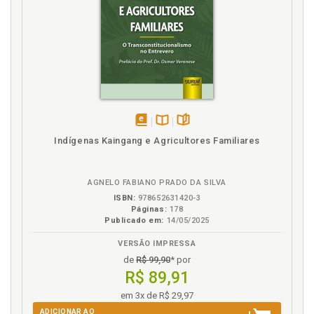
Discussões que antecederam a Lei 9.433/97, p. 89
Disponibilidade da água no planeta terra e a
racionalização de seu uso no Brasil e no mundo, p.
111
Domínio. Conceito e classificação de bem e domínio,
p. 100
E
disponível
Disponível
páginas
Indígenas Kaingang e Agricultores Familiares
em
na
Escassez. Soluções técnicas encontradas no Brasil e
eBook
B.V.
no mundo para conter a escassez da água doce, p.
125
AGNELO FABIANO PRADO DA SILVA
Evolução legislativa no tratamento da água, p. 75
ISBN:
978652631420-3
Páginas:
178
Publicado em:
14/05/2025
F
VERSÃO IMPRESSA
Formação da água no Planeta Terra, p. 23
de
R$ 99,90
* por
Formação do Universo e do Planeta Terra, p. 19
R$ 89,91
em 3x de R$ 29,97
H
ADICIONAR AO