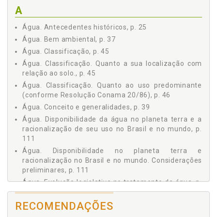
4.4 A poluição e os recursos vivos no mar, p. 60
A
4.5 Métodos de controle de poluição das águas, p. 61
5 RESPONSABILIDADE CIVIL AMBIENTAL, p. 65
Água. Antecedentes históricos, p. 25
6 EVOLUÇÃO LEGISLATIVA NO TRATAMENTO DA ÁGUA, p. 75
Água. Bem ambiental, p. 37
7 POLÍTICA NACIONAL DE RECURSOS HÍDRICOS - LEI
Água. Classificação, p. 45
9.433/97, p. 87
Água. Classificação. Quanto a sua localização com
7.1 Considerações preliminares, p. 87
relação ao solo., p. 45
7.2 Discussões que antecederam a Lei 9.433/97, p. 89
Água. Classificação. Quanto ao uso predominante
8 A INCONSTITUCIONALIDADE DO ART. 1º, INC. I, DA LEI
(conforme Resolução Conama 20/86), p. 46
9.433/97, p. 95
Água. Conceito e generalidades, p. 39
8.1 Considerações preliminares, p. 95
Água. Disponibilidade da água no planeta terra e a
8.2 Conceito e classificação de bem e domínio, p. 100
racionalização de seu uso no Brasil e no mundo, p.
9 DISPONIBILIDADE DA ÁGUA NO PLANETA TERRA E
111
RACIONALIZAÇÃO DE SEU USO NO BRASIL E NO MUNDO, p.
111
Água. Disponibilidade no planeta terra e
9.1 Considerações preliminares, p. 111
racionalização no Brasil e no mundo. Considerações
preliminares, p. 111
9.2 Onde está a água no Brasil, p. 113
10 PREVISÕES CATASTRÓFICAS - ANALISANDO OS DADOS,
Água. Evolução legislativa no tratamento da água, p.
p. 117
75
11 SOLUÇÕES TÉCNICAS ENCONTRADAS NO BRASIL E NO
RECOMENDAÇÕES
Água. Formação da água no Planeta Terra, p. 23
MUNDO PARA CONTER A ESCASSEZ DE ÁGUA DOCE, p. 125
Água. Formação do Universo e do Planeta Terra, p.