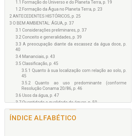
1.1 Formação do Universo e do Planeta Terra, p. 19
1.2 Formação da Água no Planeta Terra, p. 23
2 ANTECEDENTES HISTÓRICOS, p. 25
3 O BEM AMBIENTAL: ÁGUA, p. 37
3.1 Considerações preliminares, p. 37
3.2 Conceito e generalidades, p. 39
3.3 A preocupação diante da escassez da água doce, p.
40
3.4 Mananciais, p. 43
3.5 Classificação, p. 45
3.5.1 Quanto à sua localização com relação ao solo, p.
45
3.5.2 Quanto ao uso predominante (conforme
Resolução Conama 20/86, p. 46
3.6 Usos da água, p. 47
3.7 Quantidade e qualidade de águas, p. 50
4 POLUIÇÃO DAS ÁGUAS, p. 53
4.1 Tipos de poluição, p. 56
ÍNDICE ALFABÉTICO
4.2 Poluição dos rios, p. 58
4.3 Águas marinhas e meio marinho, p. 60