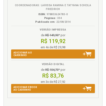
COORDENADORAS: LARISSA RAMINA E TATYANA SCHEILA
R
FRIEDRICH
ISBN:
978853624783-0
Referências, p. 135
Páginas:
334
Publicado em:
22/08/2014
Resolução Conama 20/86. Água. Classificação.
Quanto ao uso predominante (conforme Resolução
VERSÃO IMPRESSA
Conama 20/86), p. 46
de
R$ 149,90
* por
Responsabilidade civil ambiental., p. 65
R$ 119,92
Rios. Poluição dos rios, p. 58
em 4x de R$ 29,98
ADICIONAR AO
S
CARRINHO
Soluções técnicas encontradas no Brasil e no mundo
VERSÃO DIGITAL
para conter a escassez da água doce, p. 125
de
R$ 104,70
* por
R$ 83,76
T
em 3x de R$ 27,92
Tipos de poluição, p. 56
ADICIONAR EBOOK
AO CARRINHO
Tratamento da água. Evolução legislativa no
tratamento da água, p. 75