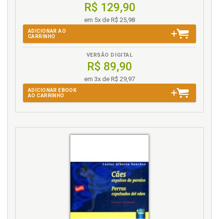
XIX - Itens básicos para transformação mental: Gostar de
R$ 129,90
Pensar - Conhecimento é Ouro - Pensamento Positivo
em 5x de R$ 25,98
não Funciona - Dom - Consciência - Relatividade -
Percepção e Realidade - Respire - Memória e Paciência -
ADICIONAR AO
CARRINHO
Experiência - Observação - Pressão Hipnótica, p. 82
REFERÊNCIAS, p. 89
VERSÃO DIGITAL
R$ 89,90
em 3x de R$ 29,97
ADICIONAR EBOOK
AO CARRINHO