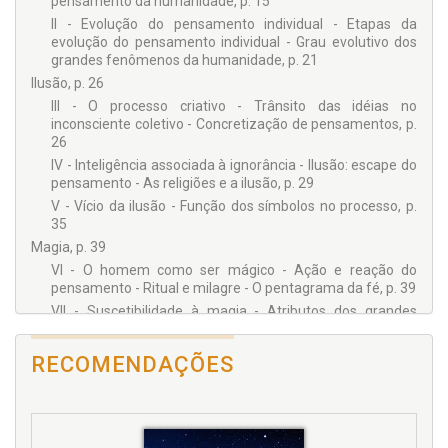
pensamento da humanidade, p. 15
II - Evolução do pensamento individual - Etapas da
evolução do pensamento individual - Grau evolutivo dos
grandes fenômenos da humanidade, p. 21
Ilusão, p. 26
III - O processo criativo - Trânsito das idéias no
inconsciente coletivo - Concretização de pensamentos, p.
26
IV - Inteligência associada à ignorância - Ilusão: escape do
pensamento - As religiões e a ilusão, p. 29
V - Vício da ilusão - Função dos símbolos no processo, p.
35
Magia, p. 39
VI - O homem como ser mágico - Ação e reação do
pensamento - Ritual e milagre - O pentagrama da fé, p. 39
VII - Suscetibilidade à magia - Atributos dos grandes
iniciados do pensamento, p. 44
Símbolos, p. 46
RECOMENDAÇÕES
VIII - Onde residem os pensamentos da humanidade -
Como armazenamos informação - Teoria sobre os
Princípios do Pensamento, p. 46
IX - Visão geral sobre a utilidade dos símbolos, p. 49