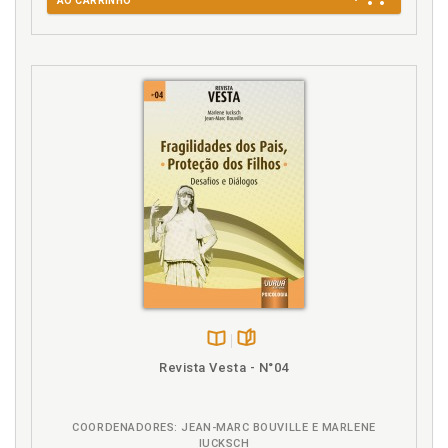
AO CARRINHO
buscar um emprego (que não exija hora extra), p. 65
U
Um amor nerd, p. 15
V
Vai passar: o mantra da maternidade, p. 127
Vida pessoal. Só você conhece suas batalhas, p. 103
Você vai errar e está tudo bem, p. 31
Disponível
páginas
Revista Vesta - N°04
na
B.V.
COORDENADORES: JEAN-MARC BOUVILLE E MARLENE
IUCKSCH