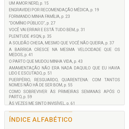
UM AMOR NERD, p. 15
ENGRAVIDEI POR RECOMENDAÇÃO MÉDICA, p. 19
FORMANDO MINHA FAMÍLIA, p. 23
"DOMÍNIO PÚBLICO", p. 27
VOCÊ VAI ERRAR E ESTÁ TUDO BEM, p. 31
PLENITUDE #SQN, p. 35
A SOLIDÃO CHEGA, MESMO QUE VOCÊ NÃO QUEIRA, p. 37
A BARRIGA CRESCE NA MESMA VELOCIDADE QUE OS
MEDOS, p. 41
O PARTO QUE MUDOU MINHA VIDA, p. 43
AMAMENTAÇÃO NÃO ERA NADA DAQUILO QUE EU HAVIA
LIDO E ESCUTADO, p. 51
PUERPÉRIO, RESGUARDO, QUARENTENA: COM TANTOS
NOMES NÃO HÁ DE SER BOM, p. 55
COMO SOBREVIVER ÀS PRIMEIRAS SEMANAS APÓS O
PARTO, p. 59
ÀS VEZES ME SINTO INVISÍVEL, p. 61
FIM DE LICENÇA MATERNIDADE, HORA DE BUSCAR UM
EMPREGO (QUE NÃO EXIJA HORA EXTRA), p. 65
ÍNDICE ALFABÉTICO
MÃE, SUA LOUCA (MAIS UMA GRAVIDEZ, JÁ?), p. 69
SEGUNDA GRAVIDEZ, MAIS UM MENINO OU AGORA VEM