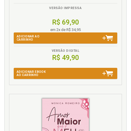
Gravidez. A barriga cresce na mesma velocidade
que os medos, p. 41
VERSÃO IMPRESSA
Gravidez. Mãe, sua louca (mais uma gravidez, já?), p.
69
R$ 69,90
Gravidez. Segunda gravidez, mais um menino ou
em 2x de R$ 34,95
agora vem uma menina?, p. 71
ADICIONAR AO
CARRINHO
I
VERSÃO DIGITAL
R$ 49,90
Introdução, p. 13
L
ADICIONAR EBOOK
AO CARRINHO
Licença maternidade. Fim de licença maternidade,
hora de buscar um emprego (que não exija hora
extra), p. 65
M
Mãe não faz filhos felizes, ela ensina felicidade, p.
123
Mãe, sua louca (mais uma gravidez, já?), p. 69