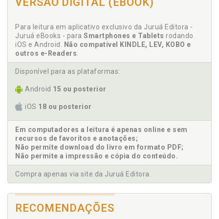
VERSÃO DIGITAL (EBOOK)
C
Colo de mãe para mãe: tem todo um mundo que
Para leitura em aplicativo exclusivo da Juruá Editora -
nunca vai te entender, p. 85
Juruá eBooks - para
Smartphones e Tablets
rodando
Como sobreviver às primeiras semanas após o
iOS e Android.
Não compatível KINDLE, LEV, KOBO e
parto, p. 59
outros e-Readers
.
Disponível para as plataformas:
D
Android
15 ou posterior
Domínio público", p. 27
Dona aranha ou mãe polvo?, p. 113
iOS
18 ou posterior
E
Em computadores a leitura é apenas online e sem
recursos de favoritos e anotações;
Emprego. Fim de licença maternidade, hora de
Não permite download do livro em formato PDF;
buscar um emprego (que não exija hora extra), p. 65
Não permite a impressão e cópia do conteúdo.
Engravidei por recomendação médica, p. 19
Compra apenas via site da Juruá Editora.
Erros. Você vai errar e está tudo bem, p. 31
Esse tal acolhimento materno, p. 107
Eu acolho, tu acolhes, ela acolhe, p. 129
RECOMENDAÇÕES
Eu não sou esse tipo de mãe, p. 99