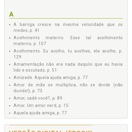
UMA MENINA?, p. 71
AMOR DE MÃE SE MULTIPLICA, NÃO SE DIVIDE (NÃO
A
DUVIDE!), p. 73
AQUELA AJUDA AMIGA, p. 77
A barriga cresce na mesma velocidade que os
NASCE MEU 3º FILHO: O ALMANAQUE DOS PAIS, p. 83
medos, p. 41
COLO DE MÃE PARA MÃE: TEM TODO UM MUNDO QUE
Acolhimento materno. Esse tal acolhimento
NUNCA VAI TE ENTENDER, p. 85
materno, p. 107
AMOR, CADÊ VOCÊ?, p. 89
Acolhimento. Eu acolho, tu acolhes, ela acolhe, p.
E O CASAL, COMO FICA COM A CHEGADA DOS FILHOS?, p. 95
129
EU NÃO SOU ESSE TIPO DE MÃE, p. 99
Amamentação não era nada daquilo que eu havia
SÓ VOCÊ CONHECE SUAS BATALHAS, p. 103
lido e escutado, p. 51
ESSE TAL ACOLHIMENTO MATERNO, p. 107
Amizade. Aquela ajuda amiga, p. 77
SABER, O SEU MAIOR ALIADO, p. 111
Amor de mãe se multiplica, não se divide (não
DONA ARANHA OU MÃE POLVO?, p. 113
duvide!), p. 73
MENTIRAS QUE TE CONTAM SOBRE MATERNIDADE, p. 117
Amor, cadê você?, p. 89
MÃE NÃO FAZ FILHOS FELIZES, ELA ENSINA FELICIDADE, p.
Amor. Um amor nerd, p. 15
123
Aquela ajuda amiga, p. 77
VAI PASSAR: O MANTRA DA MATERNIDADE, p. 127
Às vezes me sinto invisível, p. 61
EU ACOLHO, TU ACOLHES, ELA ACOLHE, p. 129