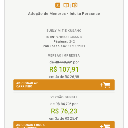
R
disponível
Disponível
páginas
Adoção de Menores - Intuitu Personae
em
na
Recomendação médica. Engravidei por
eBook
B.V.
recomendação médica, p. 19
SUELY MITIE KUSANO
Relação conjugal. E o casal, como fica com a
ISBN:
978853623555-4
chegada dos filhos?, p. 95
Páginas:
242
Publicado em:
11/11/2011
Resguardo. Puerpério, resguardo, quarentena: com
tantos nomes não há de ser bom, p. 55
VERSÃO IMPRESSA
de
R$ 119,90
* por
S
R$ 107,91
Saber, o seu maior aliado, p. 111
em 4x de R$ 26,98
Segunda gravidez, mais um menino ou agora vem
ADICIONAR AO
CARRINHO
uma menina?, p. 71
Só você conhece suas batalhas, p. 103
VERSÃO DIGITAL
Solidão chega, mesmo que você não queira, p. 37
de
R$ 84,70
* por
R$ 76,23
T
em 3x de R$ 25,41
ADICIONAR EBOOK
Trabalho. Fim de licença maternidade, hora de