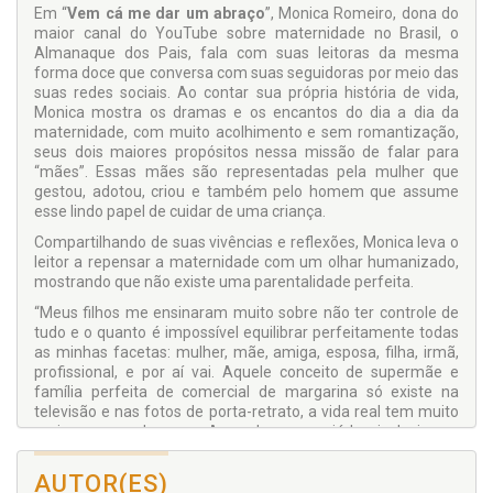
Em “
Vem cá me dar um abraço
”, Monica Romeiro, dona do
maior canal do YouTube sobre maternidade no Brasil, o
Almanaque dos Pais, fala com suas leitoras da mesma
forma doce que conversa com suas seguidoras por meio das
suas redes sociais. Ao contar sua própria história de vida,
Monica mostra os dramas e os encantos do dia a dia da
maternidade, com muito acolhimento e sem romantização,
seus dois maiores propósitos nessa missão de falar para
“mães”. Essas mães são representadas pela mulher que
gestou, adotou, criou e também pelo homem que assume
esse lindo papel de cuidar de uma criança.
Compartilhando de suas vivências e reflexões, Monica leva o
leitor a repensar a maternidade com um olhar humanizado,
mostrando que não existe uma parentalidade perfeita.
“Meus filhos me ensinaram muito sobre não ter controle de
tudo e o quanto é impossível equilibrar perfeitamente todas
as minhas facetas: mulher, mãe, amiga, esposa, filha, irmã,
profissional, e por aí vai. Aquele conceito de supermãe e
família perfeita de comercial de margarina só existe na
televisão e nas fotos de porta-retrato, a vida real tem muito
mais nuances de cores. Aprender a apreciá-las, inclusive os
tons mais nebulosos, e ser mais gentis conosco,
principalmente quando sentimos que falhamos torna a
AUTOR(ES)
maternidade mais leve e muito mais feliz.”