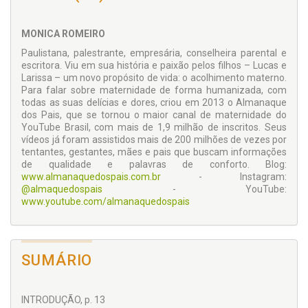
Nesta segunda edição, com atualizações e mais dois novos
capítulos, a autora apresenta uma evolução e
MONICA ROMEIRO
aprofundamento dos temas maternidade e felicidade.
Paulistana, palestrante, empresária, conselheira parental e
escritora. Viu em sua história e paixão pelos filhos – Lucas e
Larissa – um novo propósito de vida: o acolhimento materno.
“Chorei, sorri, pensei, cresci. Tudo isso aconteceu comigo
Para falar sobre maternidade de forma humanizada, com
durante a prazerosa leitura do manuscrito deste livro. Senti
todas as suas delícias e dores, criou em 2013 o Almanaque
como se uma queria amiga tivesse pegado minha mão e me
dos Pais, que se tornou o maior canal de maternidade do
conduzido para o andar de baixo da Disney das mães, um
YouTube Brasil, com mais de 1,9 milhão de inscritos. Seus
lugar que sempre existiu mas que poucos conhecem ou
vídeos já foram assistidos mais de 200 milhões de vezes por
reconhecem sua existência. Explico. Nunca antes havia lido
tentantes, gestantes, mães e pais que buscam informações
um texto tão sincero, humano e inspirador. Ela fala não sobre
de qualidade e palavras de conforto. Blog:
o que deveria ser a experiência da maternidade, a parte
www.almanaquedospais.com.br
- Instagram:
romantizada da Disney das mães, as aparências, mas sobre
@almaquedospais
- YouTube:
o processo. Os sentimentos, a realidade que ela passou e
www.youtube.com/almanaquedospais
passa, além de refletir sobre o que recebe de feedback e
mensagens de amigas, conhecidas e de suas milhares de
seguidoras.”
Léo Fraiman
SUMÁRIO
Mestre em Programação Neurolinguística, psicoterapeuta,
colunista, escritor, palestrante nacional e internacional.
INTRODUÇÃO, p. 13