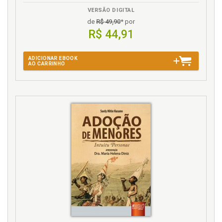
os medos, p. 41
VERSÃO DIGITAL
Mentiras que te contam sobre maternidade, p. 117
de
R$ 49,90
* por
Mudanças. O parto que mudou minha vida, p. 43
R$ 44,91
O
ADICIONAR EBOOK
AO CARRINHO
O parto que mudou minha vida, p. 43
P
Parto que mudou minha vida, p. 43
Parto. Como sobreviver às primeiras semanas após
o parto, p. 59
Plenitude #SQN, p. 35
Puerpério, resguardo, quarentena: com tantos
nomes não há de ser bom, p. 55
Q
Quarentena. Puerpério, resguardo, quarentena: com
tantos nomes não há de ser bom, p. 55