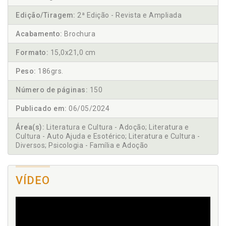
Edição/Tiragem:
2ª Edição - Revista e Ampliada
Acabamento:
Brochura
Formato:
15,0x21,0 cm
Peso:
186grs.
Número de páginas:
150
Publicado em:
06/05/2024
Área(s):
Literatura e Cultura - Adoção; Literatura e
Cultura - Auto Ajuda e Esotérico; Literatura e Cultura -
Diversos; Psicologia - Família e Adoção
VÍDEO