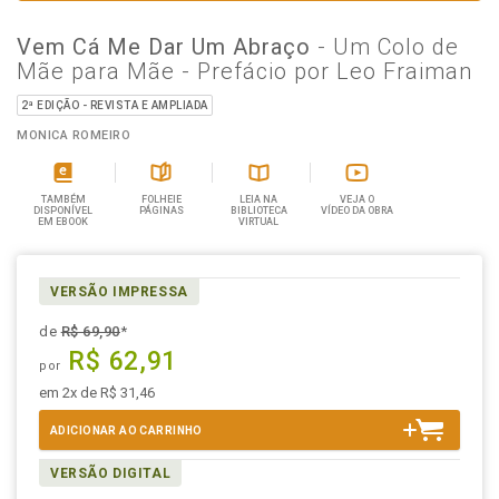
Vem Cá Me Dar Um Abraço
- Um Colo de
Mãe para Mãe - Prefácio por Leo Fraiman
2ª EDIÇÃO - REVISTA E AMPLIADA
MONICA ROMEIRO
TAMBÉM
FOLHEIE
LEIA NA
VEJA O
DISPONÍVEL
PÁGINAS
BIBLIOTECA
VÍDEO DA OBRA
EM EBOOK
VIRTUAL
VERSÃO IMPRESSA
de
R$ 69,90
*
R$ 62,91
por
em 2x de R$ 31,46
ADICIONAR AO CARRINHO
VERSÃO DIGITAL