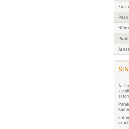
Form
Peso
Núme
Publ
Área(
SI
A cúp
escal
setor
Paral
Kamel,
Entre
simul