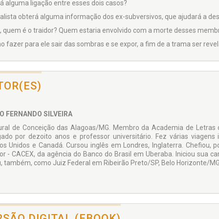
á alguma ligação entre esses dois casos?
nalista obterá alguma informação dos ex-subversivos, que ajudará a de
l, quem é o traidor? Quem estaria envolvido com a morte desses membr
o fazer para ele sair das sombras e se expor, a fim de a trama ser reve
TOR(ES)
O FERNANDO SILVEIRA
ural de Conceição das Alagoas/MG. Membro da Academia de Letras do
ado por dezoito anos e professor universitário. Fez várias viagens
os Unidos e Canadá. Cursou inglês em Londres, Inglaterra. Chefiou, 
ior - CACEX, da agência do Banco do Brasil em Uberaba. Iniciou sua car
, também, como Juiz Federal em Ribeirão Preto/SP, Belo Horizonte/M
RSÃO DIGITAL (EBOOK)