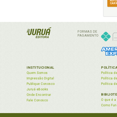
ADIC
CAR
FORMAS DE
PAGAMENTO
INSTITUCIONAL
POLÍTIC
Quem Somos
Política d
Impressão Digital
Política 
Publique Conosco
Política d
Juruá eBooks
BIBLIOT
Onde Encontrar
O que é a 
Fale Conosco
Como Fun