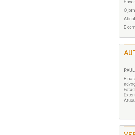
Haver
O jor
Afina
E com
AU
PAUL
É nat
advog
Estad
Exter
Atuou
VE