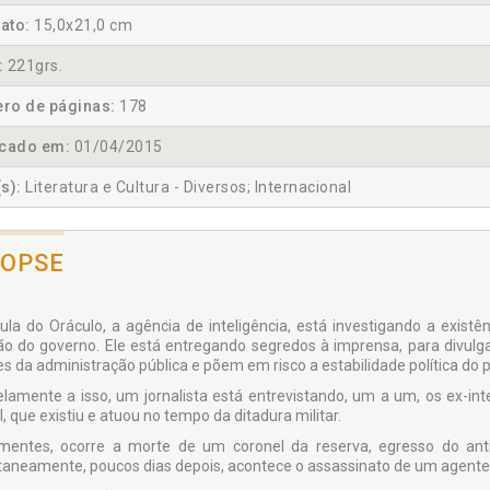
ato:
15,0x21,0 cm
:
221grs.
ro de páginas:
178
icado em:
01/04/2015
s):
Literatura e Cultura - Diversos; Internacional
NOPSE
ula do Oráculo, a agência de inteligência, está investigando a existê
ão do governo. Ele está entregando segredos à imprensa, para divu
es da administração pública e põem em risco a estabilidade política do p
elamente a isso, um jornalista está entrevistando, um a um, os ex-in
 que existiu e atuou no tempo da ditadura militar.
mentes, ocorre a morte de um coronel da reserva, egresso do antig
taneamente, poucos dias depois, acontece o assassinato de um agente d