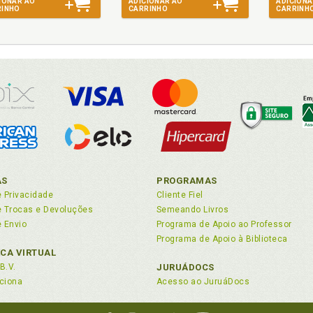
IONAR AO
ADICIONAR AO
ADICIONA
RINHO
CARRINHO
CARRINH
AS
PROGRAMAS
e Privacidade
Cliente Fiel
de Trocas e Devoluções
Semeando Livros
e Envio
Programa de Apoio ao Professor
Programa de Apoio à Biblioteca
ECA VIRTUAL
B.V.
JURUÁDOCS
ciona
Acesso ao JuruáDocs