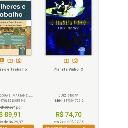
disponível
Disponível
páginas
Disponível
páginas
res e Trabalho
Planeta Vinho, O
em
na
na
eBook
B.V.
B.V.
ORGANIZADORAS: MARIANE LEMOS LOURENÇO, CAMILLA FERNANDES
LUIZ GROFF
978652630539-3
ISBN:
857394729-2
R$ 99,90
* por
$ 89,91
R$ 74,70
3x de R$ 29,97
em 2x de R$ 37,35