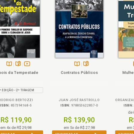
ém
olheie
Também
Folheie
Disponível
páginas
vídeo
Disponível
páginas
pois da Tempestade
Contratos Públicos
Mulhe
na
da
na
B.V.
obra
B.V.
ª EDIÇÃO - 2ª TIRAGEM
RODRIGO BERTOZZI
JUAN JOSÉ RASTROLLO
ISBN:
857394168-5
ISBN:
978853622857-0
ISBN:
de
R$ 119,90
R$ 139,90
R
em 4x de R$ 29,98
em 5x de R$ 27,98
em 