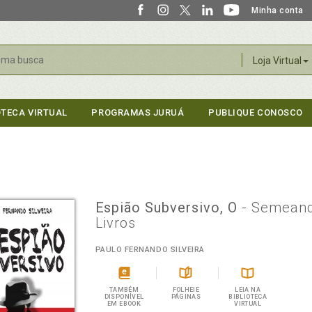
Minha conta
r
Loja Virtual
OTECA VIRTUAL
PROGRAMAS JURUÁ
PUBLIQUE CONOSCO
Espião Subversivo, O
- Semean
Livros
PAULO FERNANDO SILVEIRA
TAMBÉM
FOLHEIE
LEIA NA
DISPONÍVEL
PÁGINAS
BIBLIOTECA
EM EBOOK
VIRTUAL