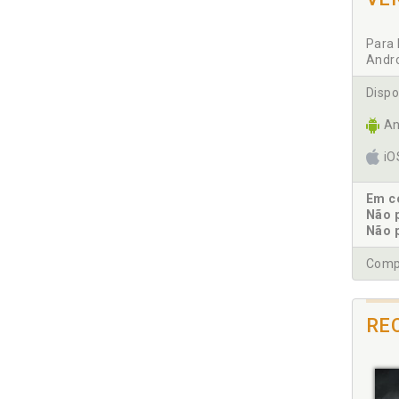
Para 
Andr
Dispo
An
i
Em co
Não 
Não 
Compr
RE