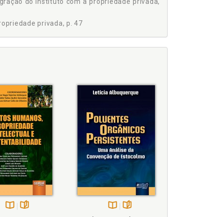
ração do instituto com a propriedade privada,
opriedade privada, p. 47
ração do instituto com a propriedade privada, p. 163
s dágua. Figura 4, p. 164
anente, p. 76
 e fragilidade, p. 153
 o fracionamento dos espaços naturais, p. 25
iversidade, p. 29
 36
Fracionamento da natureza, p. 38
Disponível
páginas
Disponível
páginas