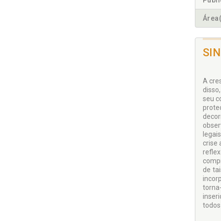
Publ
Área(
SI
A cre
disso
seu c
prote
decor
obser
legai
crise
refle
compr
de ta
incor
torna
inser
todos