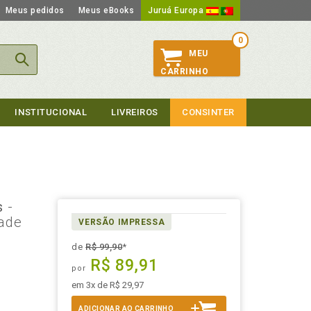
Meus pedidos
Meus eBooks
Juruá Europa
0
MEU
CARRINHO
INSTITUCIONAL
LIVREIROS
CONSINTER
es
-
dade
VERSÃO IMPRESSA
de
R$ 99,90
*
R$ 89,91
por
em 3x de R$ 29,97
ADICIONAR AO CARRINHO