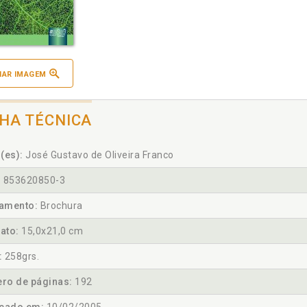
IAR IMAGEM
CHA TÉCNICA
(es):
José Gustavo de Oliveira Franco
:
853620850-3
amento:
Brochura
ato:
15,0x21,0 cm
:
258grs.
ro de páginas:
192