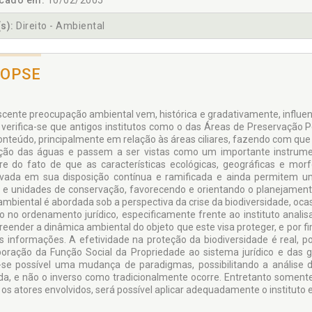
icado em:
10/02/2005
s):
Direito - Ambiental
NOPSE
scente preocupação ambiental vem, histórica e gradativamente, influenc
, verifica-se que antigos institutos como o das Áreas de Preserva
onteúdo, principalmente em relação às áreas ciliares, fazendo com que
ção das águas e passem a ser vistas como um importante instrumen
re do fato de que as características ecológicas, geográficas e mor
vada em sua disposição contínua e ramificada e ainda permitem um
s e unidades de conservação, favorecendo e orientando o planejament
 ambiental é abordada sob a perspectiva da crise da biodiversidade, oca
xo no ordenamento jurídico, especificamente frente ao instituto anali
eender a dinâmica ambiental do objeto que este visa proteger, e por f
is informações. A efetividade na proteção da biodiversidade é real, p
poração da Função Social da Propriedade ao sistema jurídico e das ga
-se possível uma mudança de paradigmas, possibilitando a análise
ida, e não o inverso como tradicionalmente ocorre. Entretanto soment
 os atores envolvidos, será possível aplicar adequadamente o instituto