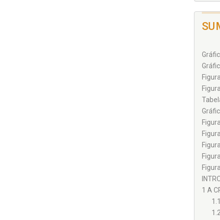
SU
Gráfic
Gráfi
Figur
Figur
Tabel
Gráfi
Figur
Figur
Figur
Figur
Figur
INTRO
1 A C
1.
1.