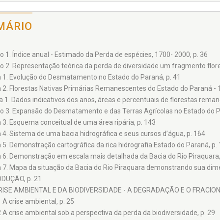
MÁRIO
o 1. Índice anual - Estimado da Perda de espécies, 1700- 2000, p. 36
co 2. Representação teórica da perda de diversidade um fragmento flores
a 1. Evolução do Desmatamento no Estado do Paraná, p. 41
a 2. Florestas Nativas Primárias Remanescentes do Estado do Paraná - 1
a 1. Dados indicativos dos anos, áreas e percentuais de florestas rema
co 3. Expansão do Desmatamento e das Terras Agrícolas no Estado do P
a 3. Esquema conceitual de uma área ripária, p. 143
a 4. Sistema de uma bacia hidrográfica e seus cursos d’água, p. 164
a 5. Demonstração cartográfica da rica hidrografia Estado do Paraná, p.
a 6. Demonstração em escala mais detalhada da Bacia do Rio Piraquara,
a 7. Mapa da situação da Bacia do Rio Piraquara demonstrando sua dime
DUÇÃO, p. 21
RISE AMBIENTAL E DA BIODIVERSIDADE - A DEGRADAÇÃO E O FRACI
1 A crise ambiental, p. 25
2 A crise ambiental sob a perspectiva da perda da biodiversidade, p. 29