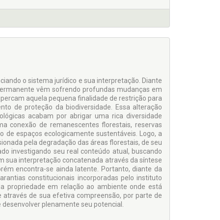
iando o sistema jurídico e sua interpretação. Diante
ção Permanente vêm sofrendo profundas mudanças em
 percam aquela pequena finalidade de restrição para
to de proteção da biodiversidade. Essa alteração
fológicas acabam por abrigar uma rica diversidade
a conexão de remanescentes florestais, reservas
o de espaços ecologicamente sustentáveis. Logo, a
sionada pela degradação das áreas florestais, de seu
sado investigando seu real conteúdo atual, buscando
im sua interpretação concatenada através da síntese
orém encontra-se ainda latente. Portanto, diante da
rantias constitucionais incorporadas pelo instituto
 da propriedade em relação ao ambiente onde está
e através de sua efetiva compreensão, por parte de
 e desenvolver plenamente seu potencial.