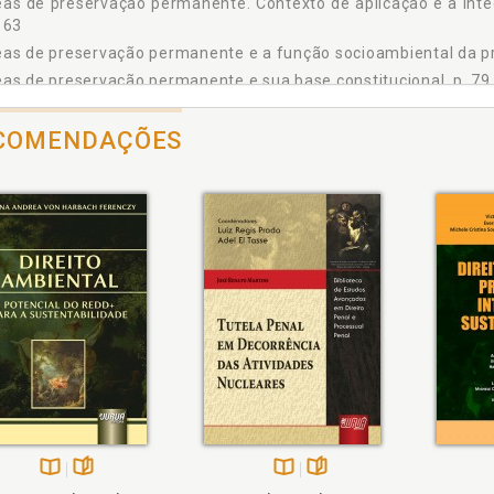
as de preservação permanente. Contexto de aplicação e a integ
4 Controle natural de ´pragas´, p. 145
163
5 Biodiversidade, p. 146
as de preservação permanente e a função socioambiental da pr
6 As áreas de preservação permanente - contexto de aplicação e a integ
as de preservação permanente e sua base constitucional, p. 79
USÃO, p. 177
ÊNCIAS, p. 181
COMENDAÇÕES
ia hidrográfica. Sistema de uma bacia hidrográfica e seus curso
 jurídico efetivamente tutelado nas áreas de preservação perm
liografia. Referências, p. 181
diversidade, p. 146
diversidade. Corredor de biodiversidade. Fluxo gênico. Interações
diversidade. Crise ambiental e da biodiversidade. Degradação e
diversidade. Crise ambiental sob a perspectiva da perda da biod
diversidade. Fauna, p. 147
diversidade. Flora, p. 151
diversidade. Importância das florestas para a biodiversidade, p.
diversidade. Números da biodiversidade, p. 34
heie
Também
Folheie
diversidade. Propriedade privada e as ilhas de biodiversidade. 
Disponível
páginas
Disponível
páginas