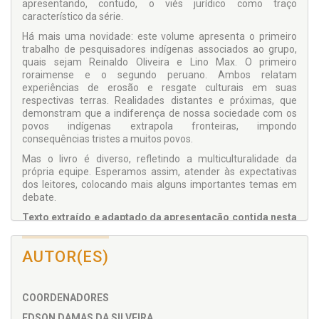
apresentando, contudo, o viés jurídico como traço
característico da série.
Há mais uma novidade: este volume apresenta o primeiro
trabalho de pesquisadores indígenas associa­dos ao grupo,
quais sejam Reinaldo Oliveira e Lino Max. O primeiro
roraimense e o segundo peruano. Ambos relatam
experiências de erosão e resgate culturais em suas
respectivas terras. Realidades distantes e próximas, que
demonstram que a indiferença de nossa sociedade com os
povos indígenas extrapola fronteiras, impondo
consequências tristes a muitos povos.
Mas o livro é diverso, refletindo a multiculturalidade da
própria equipe. Esperamos assim, atender às expecta­tivas
dos leitores, colocando mais alguns importantes temas em
debate.
Texto extraído e adaptado da apresentação contida nes­ta
obra, de autoria dos coordenadores do livro.
AUTOR(ES)
COORDENADORES
EDSON DAMAS DA SILVEIRA