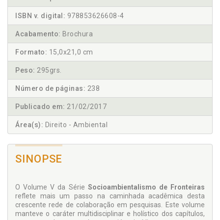
ISBN v. digital:
978853626608-4
Acabamento:
Brochura
Formato:
15,0x21,0 cm
Peso:
295grs.
Número de páginas:
238
Publicado em:
21/02/2017
Área(s):
Direito - Ambiental
SINOPSE
O Volume V da Série
Socioambientalismo de Fron­teiras
reflete mais um passo na caminhada acadêmica desta
crescente rede de colaboração em pesquisas. Este volume
manteve o caráter multidisciplinar e holístico dos capítulos,