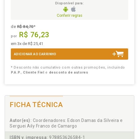
Disponível para:
Conferir regras
de
R$ 84,70
*
R$ 76,23
por
em 3x de R$ 25,41
ADICIONAR AO CARRINHO
* Desconto não cumulativo com outras promoções, incluindo
P.A.P.
,
Cliente Fiel
e
desconto de autores
FICHA TÉCNICA
Autor(es):
Coordenadores: Edson Damas da Silveira e
Serguei Aily Franco de Camargo
ISBN v. impressa:
978853626584-1