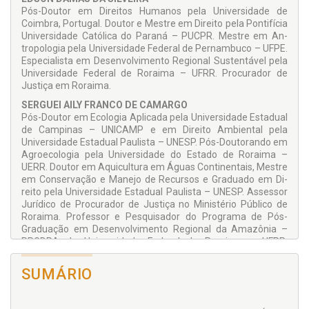
Pós-Doutor em Direitos Humanos pela Universidade de
Coimbra, Por­tugal. Doutor e Mestre em Direito pela Pontifícia
Universidade Católica do Paraná – PUCPR. Mestre em An­
tropologia pela Universidade Federal de Pernambuco – UFPE.
Especialista em Desenvolvimento Regional Sustentável pela
Universidade Federal de Roraima – UFRR. Procurador de
Justiça em Roraima.
SERGUEI AILY FRANCO DE CAMARGO
Pós-Doutor em Ecologia Aplicada pela Universidade Estadual
de Campinas – UNICAMP e em Di­reito Ambiental pela
Universidade Estadual Paulista – UNESP. Pós-Doutorando em
Agroecologia pela Universidade do Estado de Roraima –
UERR. Doutor em Aqui­cultura em Águas Continentais, Mestre
em Conservação e Manejo de Recursos e Graduado em Di­
reito pela Universidade Estadual Paulista – UNESP. Assessor
Jurídico de Procurador de Justiça no Minis­tério Público de
Roraima. Professor e Pesquisador do Programa de Pós-
Graduação em Desenvolvimento Regional da Amazônia –
PPGDRA da Universidade Federal de Rorai­ma – UFRR.
Professor dos Cursos de Direito do Centro Universitário Es­
tácio da Amazônia e da Faculdade Cathedral de Boa Vista.
SUMÁRIO
COLABORADORES
Antônio Ferreira do Norte Filho