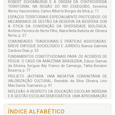
ROBERT SCHOMBURGK E A ORIGEM DA CONTROVÉRSIA
Bianca Gabriela Cardoso Dias
TERRITORIAL NA REGIÃO DO RIO ESSEQUIBO, Severina
Abreu Vasconcelos, Carlos Alberto Borges da Silva, p. 11
Bianca Jorge Sequeira
ESPAÇOS TERRITORIAIS ESPECIALMENTE PROTEGIDOS: OS
Carlos Alberto Borges da Silva
MECANISMOS DE GESTÃO DA RESERVA DA BIOSFERA SOB
A ÓTICA DA CONVENÇÃO DA DIVERSIDADE BIOLÓGICA,
Carlos Fabrício Ortmeier Ratacheski
Antônio Ferreira do Norte Filho, Naira Neila Batista de Oliveira
Edson Damas da Silveira
Norte, p. 27
COMUNIDADES TRADICIONAIS E PRÁTICAS ASSOCIADAS:
Jaques Sonntag
BREVE ENFOQUE SOCIOLÓGICO E JURÍDICO, Bianca Gabriela
Lino Max Santa Tsamaren
Cardoso Dias, p. 53
Marilene Fernandes
FUNDAMENTOS CONSTITUCIONAIS PARA OS ACORDOS DE
PESCA: O CASO DA AMAZÔNIA BRASILEIRA, Edson Damas
Mary Lucia Silva Perim
da Silveira, Serguei Aily Franco de Camargo, Talita Benaion
Naira Neila Batista de Oliveira Norte
Bezerra, p. 77
PROJETO JACITARA: UMA INICIATIVA COMUNITÁRIA DE
Reinaldo da Silva Oliveira
VALORIZAÇÃO CULTURAL, Reinaldo da Silva Oliveira, Lino
Roseane Pereira Morais
Max Santa Tsamaren, p. 91
REFLEXÃO A RESPEITO DA EDUCAÇÃO ESCOLAR INDÍGENA
Serguei Aily Franco de Camargo
E A GESTÃO ESCOLAR DEMOCRÁTICA: UMA APROXIMAÇÃO
Severina Abreu Vasconcelos
PARA RORAIMA, Marilene Fernandes, Thiago Morato de
Carvalho, Roseane Pereira Morais, p. 111
Simone Rodrigues Batista Mendes
ÍNDICE ALFABÉTICO
FORMAÇÃO DE PROFESSORES INDÍGENAS: UM DIREITO À
Stela Aparecida Damas da Silveira