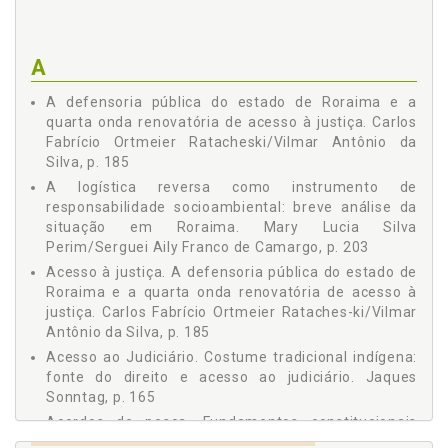
DIFERENÇA, Simone Rodrigues Batista Mendes, p. 129
Talita Benaion Bezerra
MORTALIDADE INFANTIL NAS POPULAÇÕES INDÍGENAS DE
RORAIMA, Wagner do Carmo Costa, Stela Aparecida Damas
Thiago Morato de Carvalho
da Silveira, Bianca Jorge Sequeira, p. 149
A
Vilmar Antônio da Silva
COSTUME TRADICIONAL INDÍGENA: FONTE DO DIREITO E
A defensoria pública do estado de Roraima e a
ACESSO AO JUDICIÁRIO, Jaques Sonntag, p. 165
Wagner do Carmo Costa
quarta onda renovatória de acesso à justiça. Carlos
A DEFENSORIA PÚBLICA DO ESTADO DE RORAIMA E A
Fabrício Ortmeier Ratacheski/Vilmar Antônio da
QUARTA ONDA RENOVATÓRIA DE ACESSO À JUSTIÇA,
Carlos Fabrício Ortmeier Ratacheski, Vilmar Antônio da Silva,
Silva, p. 185
p. 185
A logística reversa como instrumento de
A LOGÍSTICA REVERSA COMO INSTRUMENTO DE
responsabilidade socioambiental: breve análise da
RESPONSABILIDADE SOCIOAMBIENTAL: BREVE ANÁLISE DA
situação em Roraima. Mary Lucia Silva
SITUAÇÃO EM RORAIMA, Mary Lucia Silva Perim, Serguei
Perim/Serguei Aily Franco de Camargo, p. 203
Aily Franco de Camargo, p. 203
Acesso à justiça. A defensoria pública do estado de
Roraima e a quarta onda renovatória de acesso à
justiça. Carlos Fabrício Ortmeier Rataches-ki/Vilmar
Antônio da Silva, p. 185
Acesso ao Judiciário. Costume tradicional indígena:
fonte do direito e acesso ao judiciário. Jaques
Sonntag, p. 165
Acordos de pesca. Fundamentos constitucionais
para os acordos de pes-ca: o caso da Amazônia