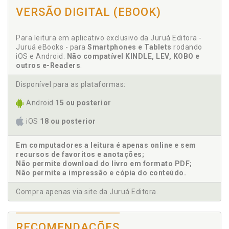
brasileira. Edson Damas da Silveira/Serguei Aily
VERSÃO DIGITAL (EBOOK)
Franco de Camargo/ Talita Benaion Bezerra, p. 77
Amazônia. Fundamentos constitucionais para os
Para leitura em aplicativo exclusivo da Juruá Editora -
acordos de pesca: o caso da Amazônia brasileira.
Juruá eBooks - para
Smartphones e Tablets
rodando
Edson Damas da Silveira/Serguei Aily Fran-co de
iOS e Android.
Não compatível KINDLE, LEV, KOBO e
Camargo/ Talita Benaion Bezerra, p. 77
outros e-Readers
.
Antônio Ferreira do Norte Filho. Espaços territoriais
especialmente prote-gidos: os mecanismos de
Disponível para as plataformas:
gestão da reserva da biosfera sob a ótica da
Android
15 ou posterior
convenção da diversidade biológica. Antônio Ferreira
do Norte Fi-lho/Naira Neila Batista de Oliveira Norte,
iOS
18 ou posterior
p. 27
Em computadores a leitura é apenas online e sem
B
recursos de favoritos e anotações;
Não permite download do livro em formato PDF;
Bianca Gabriela Cardoso Dias. Comunidades
Não permite a impressão e cópia do conteúdo.
tradicionais e práticas asso-ciadas: breve enfoque
sociológico e jurídico, p. 53
Compra apenas via site da Juruá Editora.
Bianca Jorge Sequeira. Mortalidade infantil nas
populações indígenas de Roraima. Wagner do Carmo
Costa/Stela Aparecida Damas da Silvei-ra/Bianca
RECOMENDAÇÕES